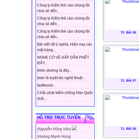
Công ty Kiếm thẻ cào chúng tôi
chia sẻ đến...
Công ty Kiếm thẻ cào chúng tôi
chia sẻ đến...
Công ty Kiếm thẻ cào chúng tôi
T2. BÀI 38
chia sẻ đến...
Bài viết rất ý nghĩa, Hiện nay các
mặt hàng...
NGHE CÓ VẺ HẤP DẪN PHẾT
ĐẤY...
thiên đường là đây...
toàn là tuyệt tác nghệ thuật ...
T2. BÀI 37
fastfoood...
Chắc phải kiếm chồng Hàn Quốc
quá...
HỖ TRỢ TRỰC TUYẾN
T1. BÀI 36
(Nguyễn Hồng Vân)
(Hoàng Mạnh Hùng