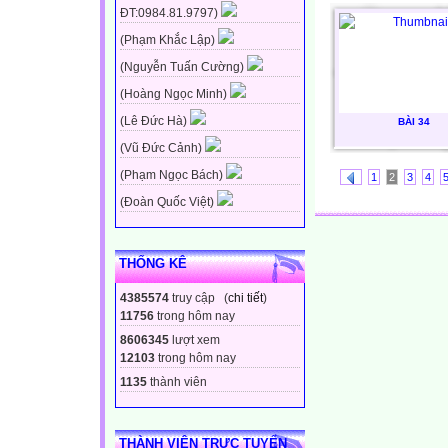
ĐT:0984.81.9797)
(Phạm Khắc Lập)
(Nguyễn Tuấn Cường)
(Hoàng Ngọc Minh)
(Lê Đức Hà)
BÀI 34
(Vũ Đức Cảnh)
(Phạm Ngọc Bách)
1
2
3
4
(Đoàn Quốc Việt)
THỐNG KÊ
4385574
truy cập (
chi tiết
)
11756
trong hôm nay
8606345
lượt xem
12103
trong hôm nay
1135
thành viên
THÀNH VIÊN TRỰC TUYẾN