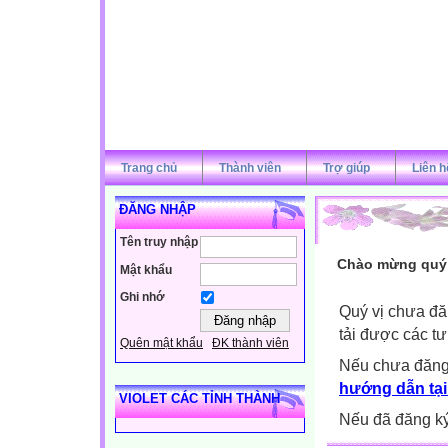
Trang chủ
Thành viên
Trợ giúp
Liên h
ĐĂNG NHẬP
Tên truy nhập
Chào mừng quý v
Mật khẩu
Ghi nhớ
Quý vị chưa đă
tải được các tư
Quên mật khẩu
ĐK thành viên
Nếu chưa đăng
hướng dẫn tại
VIOLET CÁC TỈNH THÀNH
Nếu đã đăng ký 