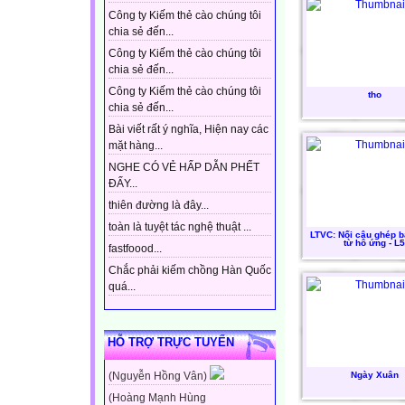
Công ty Kiếm thẻ cào chúng tôi
chia sẻ đến...
Công ty Kiếm thẻ cào chúng tôi
chia sẻ đến...
Công ty Kiếm thẻ cào chúng tôi
tho
chia sẻ đến...
Bài viết rất ý nghĩa, Hiện nay các
mặt hàng...
NGHE CÓ VẺ HẤP DẪN PHẾT
ĐẤY...
thiên đường là đây...
toàn là tuyệt tác nghệ thuật ...
LTVC: Nối câu ghép 
từ hô ứng - L5
fastfoood...
Chắc phải kiếm chồng Hàn Quốc
quá...
HỖ TRỢ TRỰC TUYẾN
Ngày Xuân
(Nguyễn Hồng Vân)
(Hoàng Mạnh Hùng