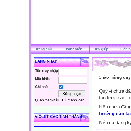
Trang chủ
Thành viên
Trợ giúp
Liên h
ĐĂNG NHẬP
Tên truy nhập
Chào mừng quý v
Mật khẩu
Ghi nhớ
Quý vị chưa đă
tải được các tư
Quên mật khẩu
ĐK thành viên
Nếu chưa đăng
hướng dẫn tại
VIOLET CÁC TỈNH THÀNH
Nếu đã đăng ký 