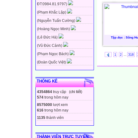
ĐT:0984.81.9797)
(Phạm Khắc Lập)
(Nguyễn Tuấn Cường)
(Hoàng Ngọc Minh)
(Lê Đức Hà)
Tập đọc : Sông H
(Vũ Đức Cảnh)
(Phạm Ngọc Bách)
...
1
2
318
(Đoàn Quốc Việt)
THỐNG KÊ
4354864
truy cập (
chi tiết
)
574
trong hôm nay
8575000
lượt xem
616
trong hôm nay
1135
thành viên
THÀNH VIÊN TRỰC TUYẾN