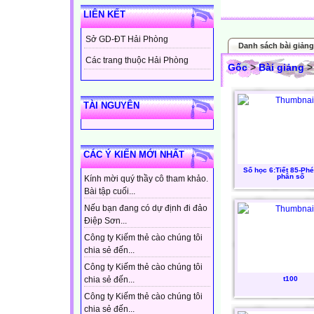
LIÊN KẾT
Sở GD-ĐT Hải Phòng
Danh sách bài giảng
Các trang thuộc Hải Phòng
Gốc
>
Bài giảng
> 
TÀI NGUYÊN
CÁC Ý KIẾN MỚI NHẤT
Số học 6:Tiết 85-Ph
phân số
Kính mời quý thầy cô tham khảo.
Bài tập cuối...
Nếu bạn đang có dự định đi đảo
Điệp Sơn...
Công ty Kiếm thẻ cào chúng tôi
chia sẻ đến...
Công ty Kiếm thẻ cào chúng tôi
t100
chia sẻ đến...
Công ty Kiếm thẻ cào chúng tôi
chia sẻ đến...