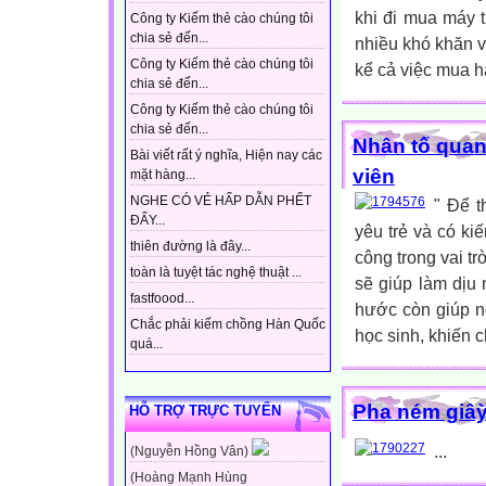
khi đi mua máy t
Công ty Kiếm thẻ cào chúng tôi
chia sẻ đến...
nhiều khó khăn 
Công ty Kiếm thẻ cào chúng tôi
kể cả việc mua 
chia sẻ đến...
Công ty Kiếm thẻ cào chúng tôi
chia sẻ đến...
Nhân tố quan 
Bài viết rất ý nghĩa, Hiện nay các
viên
mặt hàng...
NGHE CÓ VẺ HẤP DẪN PHẾT
" Để t
ĐẤY...
yêu trẻ và có ki
thiên đường là đây...
công trong vai tr
toàn là tuyệt tác nghệ thuật ...
sẽ giúp làm dịu
fastfoood...
hước còn giúp n
Chắc phải kiếm chồng Hàn Quốc
học sinh, khiến 
quá...
Pha ném giâỳ 
HỖ TRỢ TRỰC TUYẾN
...
(Nguyễn Hồng Vân)
(Hoàng Mạnh Hùng