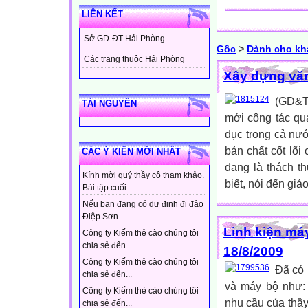
LIÊN KẾT
Sở GD-ĐT Hải Phòng
Gốc
>
Dành cho kh
Các trang thuộc Hải Phòng
Xây dựng văn
(GD&TĐ
TÀI NGUYÊN
mới công tác qu
dục trong cả nư
bản chất cốt lõi
CÁC Ý KIẾN MỚI NHẤT
đang là thách t
Kính mời quý thầy cô tham khảo.
biết, nói đến giáo
Bài tập cuối...
Nếu bạn đang có dự định đi đảo
Điệp Sơn...
Linh kiện máy
Công ty Kiếm thẻ cào chúng tôi
chia sẻ đến...
18/8/2009
Công ty Kiếm thẻ cào chúng tôi
Đã có 
chia sẻ đến...
và máy bộ như:
Công ty Kiếm thẻ cào chúng tôi
nhu cầu của thầy 
chia sẻ đến...