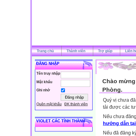
Trang chủ
Thành viên
Trợ giúp
Liên h
ĐĂNG NHẬP
Tên truy nhập
Chào mừng q
Mật khẩu
Phòng.
Ghi nhớ
Quý vị chưa đă
Quên mật khẩu
ĐK thành viên
tải được các tư
Nếu chưa đăng
VIOLET CÁC TỈNH THÀNH
hướng dẫn tại
Nếu đã đăng ký 