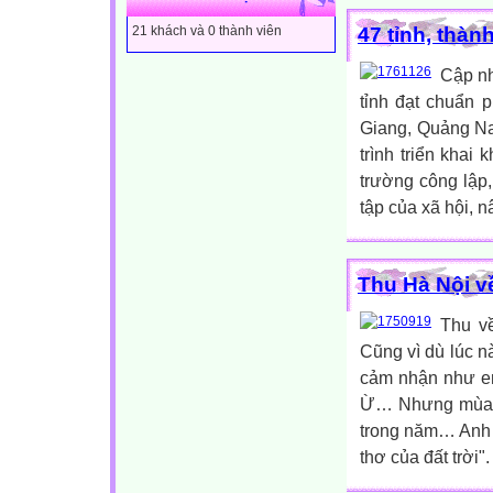
47 tỉnh, thàn
21 khách và 0 thành viên
Cập nh
tỉnh đạt chuẩn 
Giang, Quảng Na
trình triển khai
trường công lập
tập của xã hội, n
Thu Hà Nội v
Thu về
Cũng vì dù lúc n
cảm nhận như em
Ừ… Nhưng mùa th
trong năm… Anh c
thơ của đất trời"