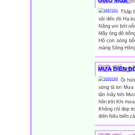
GIAO MÙA
Thấp t
vội đến rồi Hạ t
Nắng vơi bớt nỗ
Mây óng đỏ bỗng
Hồ con sóng bỗn
màng Sông Hồng 
MƯA BIỂN Đ
Ôi hùn
sóng tả tơi Mưa
tận mây trời Mưa
hôn trời Khi mưa 
Không chỉ đẹp tr
điên Nếu biển cả