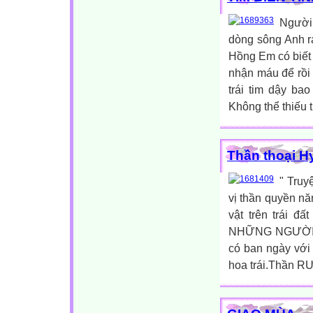
Người 
dòng sông Anh r
Hồng Em có biết 
nhận máu để rồi
trái tim dậy ba
Không thể thiếu 
Thần thoại H
" Truy
vị thần quyền nă
vật trên trái đ
NHỮNG NGƯỜI ĐÀ
có ban ngày với 
hoa trái.Thần R