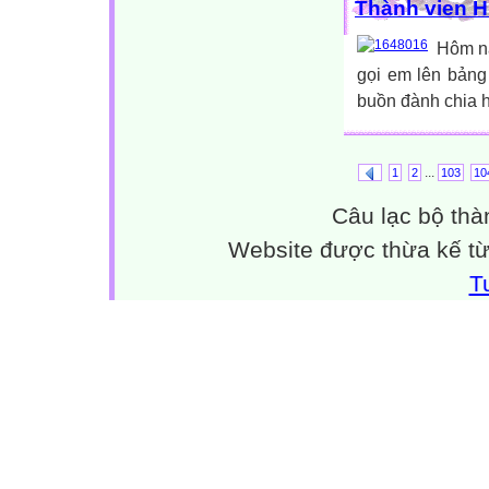
Thành vien H
Hôm na
gọi em lên bảng
buồn đành chia ha
...
1
2
103
10
Câu lạc bộ thà
Website được thừa kế t
T