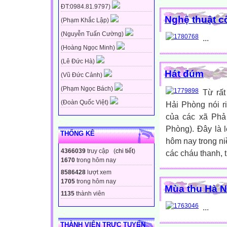
ĐT:0984.81.9797)
Nghệ thuật c
(Phạm Khắc Lập)
(Nguyễn Tuấn Cường)
...
(Hoàng Ngọc Minh)
(Lê Đức Hà)
Hát đúm
(Vũ Đức Cảnh)
(Phạm Ngọc Bách)
Từ rất
(Đoàn Quốc Việt)
Hải Phòng nói r
của các xã Phả
Phòng). Đây là l
THỐNG KÊ
hôm nay trong n
4366039
truy cập (
chi tiết
)
các cháu thanh, 
1670
trong hôm nay
8586428
lượt xem
1705
trong hôm nay
Mùa thu Hà Nộ
1135
thành viên
...
THÀNH VIÊN TRỰC TUYẾN