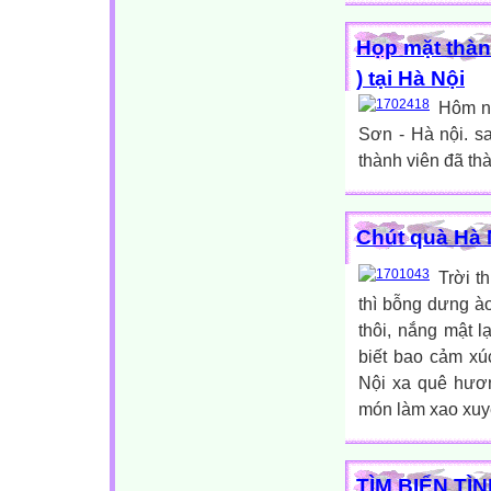
Họp mặt thành
) tại Hà Nội
Hôm na
Sơn - Hà nội. s
thành viên đã thàn
Chút quà Hà 
Trời t
thì bỗng dưng à
thôi, nắng mật 
biết bao cảm xú
Nội xa quê hươn
món làm xao xuyế
TÌM BIỂN TÌ