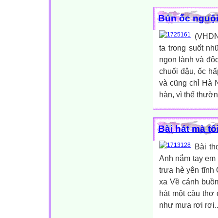
Bún ốc nguội
(VHDN.
ta trong suốt n
ngon lành và độc
chuối đậu, ốc h
và cũng chỉ Hà N
hàn, vì thế thườ
Bài hát mà tôi
Bài t
Anh nắm tay em 
trưa hè yên tĩn
xa Về cánh buồm
hát một câu thơ
như mưa rơi rơi.