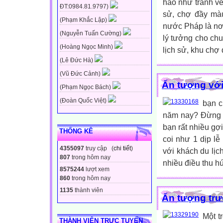
hảo như tranh vẽ
ĐT:0984.81.9797)
sử, chợ đầy mà
(Phạm Khắc Lập)
nước Pháp là nơi
(Nguyễn Tuấn Cường)
lý tưởng cho chu
(Hoàng Ngọc Minh)
lịch sử, khu chợ
(Lê Đức Hà)
(Vũ Đức Cảnh)
Ấn tượng với
(Phạm Ngọc Bách)
(Đoàn Quốc Việt)
bạn c
năm nay? Đừng q
bạn rất nhiều gợ
THỐNG KÊ
coi như 1 dịp lễ
4355097
truy cập (
chi tiết
)
với khách du lịc
807
trong hôm nay
nhiều điều thu hút
8575244
lượt xem
860
trong hôm nay
1135
thành viên
Ấn tượng trư
Một t
THÀNH VIÊN TRỰC TUYẾN