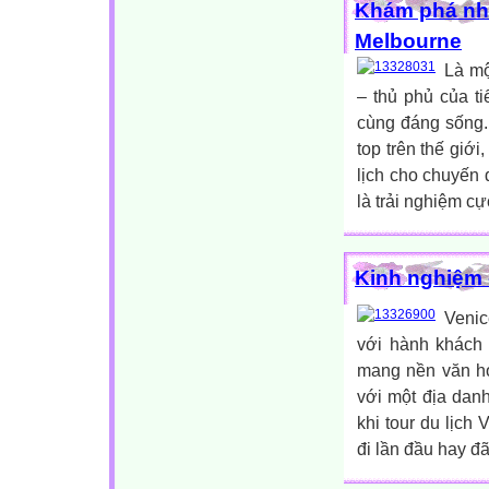
Khám phá nhữ
Melbourne
Là mộ
– thủ phủ của t
cùng đáng sống.
top trên thế giớ
lịch cho chuyến
là trải nghiệm cự
Kinh nghiệm 
Venic
với hành khách 
mang nền văn hó
với một địa danh
khi tour du lịc
đi lần đầu hay đã