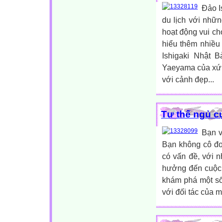
Đảo I
du lịch với nhữ
hoạt động vui ch
hiểu thêm nhiều
Ishigaki Nhật 
Yaeyama của xứ 
với cảnh đẹp...
Tư thế ngủ c
Bạn v
Bạn không cô đơ
có vấn đề, với 
hưởng đến cuộc 
khám phá một số
với đối tác của m