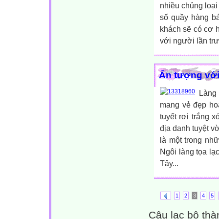
nhiều chủng loại 
số quầy hàng bá
khách sẽ có cơ hộ
với người lần trư
Ấn tượng với
Làng 
mang vẻ đẹp hoa
tuyết rơi trắng 
địa danh tuyệt 
là một trong nh
Ngôi làng tọa lạ
Tây...
1
2
3
4
5
Câu lạc bộ thà