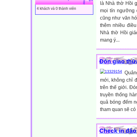
là Nhà thờ Hồi 
4 khách và 0 thành viên
mọi tín ngưỡng 
cũng như văn hóa
thêm nhiều điều
Nhà thờ Hồi giá
mang ý...
Đón giao thừ
Quảng
mới, không chỉ 
trên thế giới. Đ
truyền thống hà
quả bóng đếm ng
tham quan sẽ có 
Check in đảo