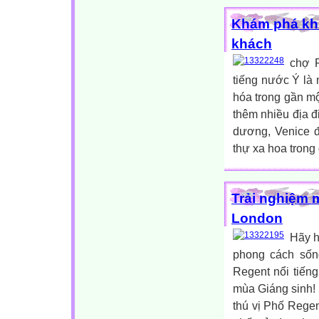
Khám phá khu
khách
chợ R
tiếng nước Ý là
hóa trong gần m
thêm nhiều địa đ
dương, Venice 
thự xa hoa trong
Trải nghiệm 
London
Hãy h
phong cách sốn
Regent nổi tiếng
mùa Giáng sinh! 
thú vị Phố Rege