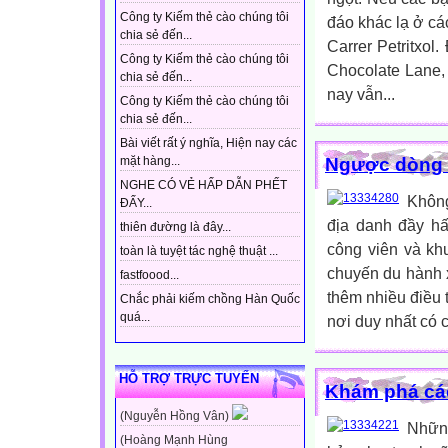
Công ty Kiếm thẻ cào chúng tôi
đáo khác lạ ở cá
chia sẻ đến...
Carrer Petritxo
Công ty Kiếm thẻ cào chúng tôi
Chocolate Lane, 
chia sẻ đến...
nay vẫn...
Công ty Kiếm thẻ cào chúng tôi
chia sẻ đến...
Bài viết rất ý nghĩa, Hiện nay các
Ngược dòng t
mặt hàng...
NGHE CÓ VẺ HẤP DẪN PHẾT
Không
ĐẤY...
địa danh đầy h
thiên đường là đây...
công viên và kh
toàn là tuyệt tác nghệ thuật ...
chuyến du hành x
fastfoood...
thêm nhiều điều 
Chắc phải kiếm chồng Hàn Quốc
quá...
nơi duy nhất có c
HỖ TRỢ TRỰC TUYẾN
Khám phá các
(Nguyễn Hồng Vân)
Nhữn
(Hoàng Mạnh Hùng