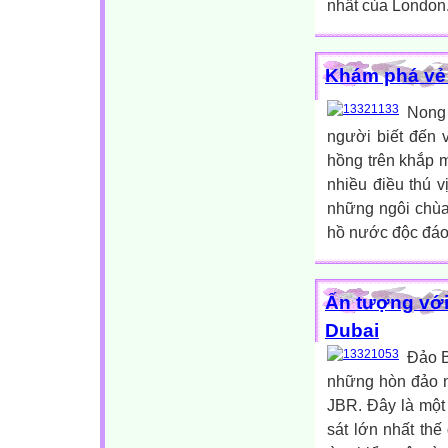
nhất của London.
Khám phá vẻ 
Nong 
người biết đến 
hồng trên khắp 
nhiều điều thú 
những ngôi chùa
hồ nước độc đáo, 
Ấn tượng với
Dubai
Đảo B
những hòn đảo n
JBR. Đây là một
sát lớn nhất th