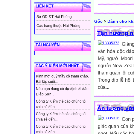
LIÊN KẾT
Sở GD-ĐT Hải Phòng
Gốc
>
Dành cho kh
Các trang thuộc Hải Phòng
Tận hưởng nh
Giáng
TÀI NGUYÊN
văn hóa độc đáo
Mỹ, người Maori 
người New Zeal
CÁC Ý KIẾN MỚI NHẤT
tham quan lôi cu
Kính mời quý thầy cô tham khảo.
Trong dịp lễ hộ
Bài tập cuối...
của...
Nếu bạn đang có dự định đi đảo
Điệp Sơn...
Công ty Kiếm thẻ cào chúng tôi
chia sẻ đến...
Ấn tượng với
Công ty Kiếm thẻ cào chúng tôi
Con p
chia sẻ đến...
giác quan của k
Công ty Kiếm thẻ cào chúng tôi
chia sẻ đến...
ngọt. Nếu các b