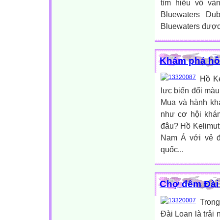
tìm hiểu vô và
Bluewaters Du
Bluewaters được 
Khám phá hồ 
Hồ Ke
lực biến đổi màu
Mua và hành khá
như cơ hội khám
đâu? Hồ Kelimut
Nam Á với vẻ đ
quốc...
Chợ đêm Đài 
Trong
Đài Loan là trả