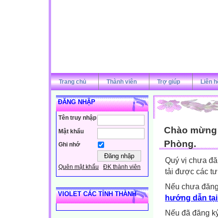
Trang chủ
Thành viên
Trợ giúp
Liên h
ĐĂNG NHẬP
Tên truy nhập
Chào mừng q
Mật khẩu
Phòng.
Ghi nhớ
Quý vị chưa đă
Quên mật khẩu
ĐK thành viên
tải được các tư
Nếu chưa đăng
VIOLET CÁC TỈNH THÀNH
hướng dẫn tại
Nếu đã đăng ký 