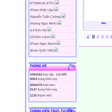
ĐT:0984.81.9797)
(Phạm Khắc Lập)
(Nguyễn Tuấn Cường)
Mắt
(Hoàng Ngọc Minh)
(Lê Đức Hà)
1
2
3
4
(Vũ Đức Cảnh)
(Phạm Ngọc Bách)
(Đoàn Quốc Việt)
THỐNG KÊ
4364162
truy cập (
chi tiết
)
8064
trong hôm nay
8584478
lượt xem
8147
trong hôm nay
1135
thành viên
THÀNH VIÊN TRỰC TUYẾN