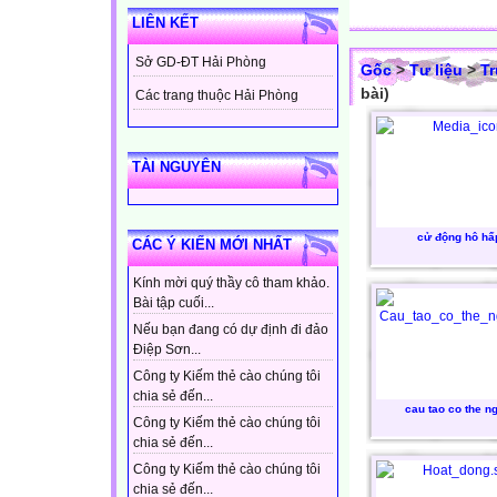
LIÊN KẾT
Sở GD-ĐT Hải Phòng
Gốc
>
Tư liệu
>
T
bài)
Các trang thuộc Hải Phòng
TÀI NGUYÊN
cử động hô hấ
CÁC Ý KIẾN MỚI NHẤT
Kính mời quý thầy cô tham khảo.
Bài tập cuối...
Nếu bạn đang có dự định đi đảo
Điệp Sơn...
Công ty Kiếm thẻ cào chúng tôi
chia sẻ đến...
cau tao co the n
Công ty Kiếm thẻ cào chúng tôi
chia sẻ đến...
Công ty Kiếm thẻ cào chúng tôi
chia sẻ đến...