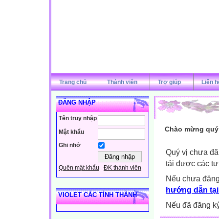
Trang chủ
Thành viên
Trợ giúp
Liên h
ĐĂNG NHẬP
Tên truy nhập
Chào mừng quý v
Mật khẩu
Ghi nhớ
Quý vị chưa đă
tải được các tư
Quên mật khẩu
ĐK thành viên
Nếu chưa đăng
hướng dẫn tại
VIOLET CÁC TỈNH THÀNH
Nếu đã đăng ký 