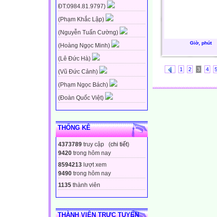
ĐT:0984.81.9797)
(Phạm Khắc Lập)
(Nguyễn Tuấn Cường)
Giờ, phút
(Hoàng Ngọc Minh)
(Lê Đức Hà)
1
2
3
4
(Vũ Đức Cảnh)
(Phạm Ngọc Bách)
(Đoàn Quốc Việt)
THỐNG KÊ
4373789
truy cập (
chi tiết
)
9420
trong hôm nay
8594213
lượt xem
9490
trong hôm nay
1135
thành viên
THÀNH VIÊN TRỰC TUYẾN