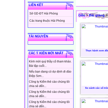
LIÊN KẾT
Sở GD-ĐT Hải Phòng
Gốc
>
Bài giảng
Các trang thuộc Hải Phòng
TÀI NGUYÊN
Thực hành xem đồ
CÁC Ý KIẾN MỚI NHẤT
Kính mời quý thầy cô tham khảo.
Bài tập cuối...
Nếu bạn đang có dự định đi đảo
Điệp Sơn...
Công ty Kiếm thẻ cào chúng tôi
chia sẻ đến...
So sánh các số trò
Công ty Kiếm thẻ cào chúng tôi
chia sẻ đến...
Công ty Kiếm thẻ cào chúng tôi
chia sẻ đến...