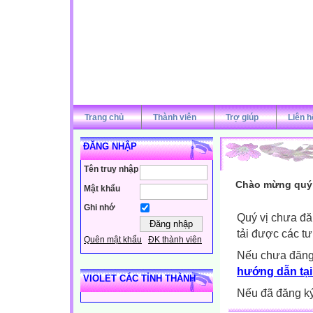
Trang chủ
Thành viên
Trợ giúp
Liên h
ĐĂNG NHẬP
Tên truy nhập
Chào mừng quý v
Mật khẩu
Ghi nhớ
Quý vị chưa đă
tải được các tư
Quên mật khẩu
ĐK thành viên
Nếu chưa đăng
hướng dẫn tại
VIOLET CÁC TỈNH THÀNH
Nếu đã đăng ký 