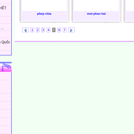
HẾT
phep chia
mot phan hai
...
1
2
3
4
5
6
7
n Quốc