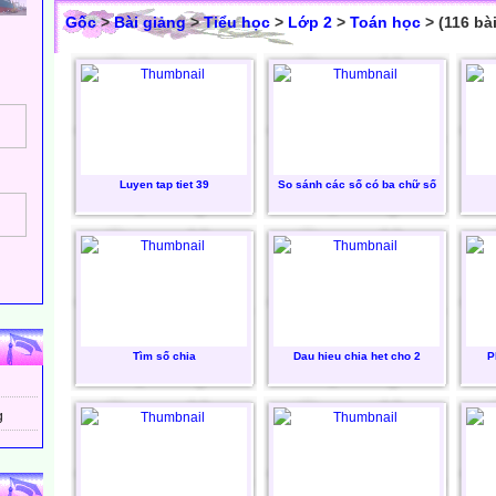
Gốc
>
Bài giảng
>
Tiểu học
>
Lớp 2
>
Toán học
> (116 bài
Luyen tap tiet 39
So sánh các số có ba chữ số
Tìm số chia
Dau hieu chia het cho 2
P
g