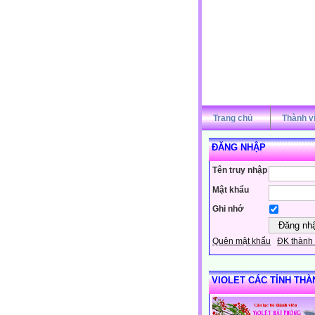
Trang chủ
Thành v
ĐĂNG NHẬP
Tên truy nhập
Mật khẩu
Ghi nhớ
Quên mật khẩu
ĐK thành 
VIOLET CÁC TỈNH THÀ