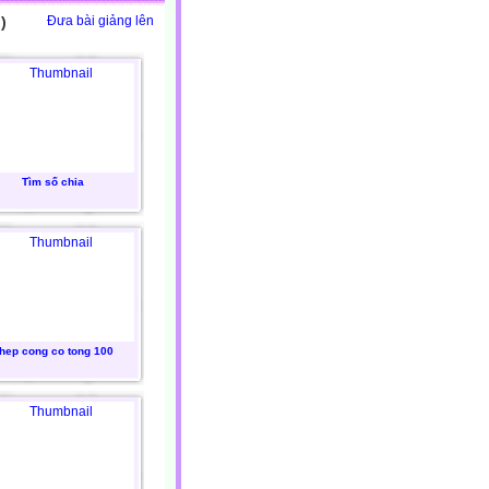
)
Đưa bài giảng lên
Tìm số chia
hep cong co tong 100