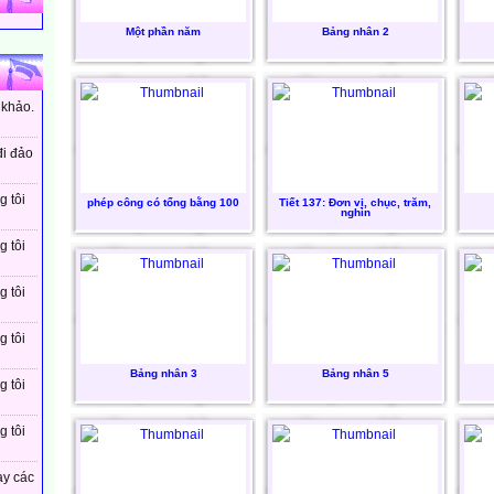
Một phần năm
Bảng nhân 2
 khảo.
đi đảo
g tôi
phép công có tổng bằng 100
Tiết 137: Đơn vị, chục, trăm,
nghìn
g tôi
g tôi
g tôi
Bảng nhân 3
Bảng nhân 5
g tôi
g tôi
ay các