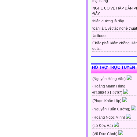
mặt hàng...
NGHE CÓ VẺ HẤP DẪN P
ĐẤY...
thiên đường là đây...
toàn là tuyệt tác nghệ thuật 
fastfoood...
Chắc phải kiếm chồng Hà
quá...
HỖ TRỢ TRỰC TUYẾN
(Nguyễn Hồng Vân)
(Hoàng Mạnh Hùng
ĐT:0984.81.9797)
(Phạm Khắc Lập)
(Nguyễn Tuấn Cường)
(Hoàng Ngọc Minh)
(Lê Đức Hà)
(Vũ Đức Cảnh)