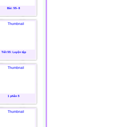
Bài: 55- 8
Tiết 55: Luyện tập
1 phần 5