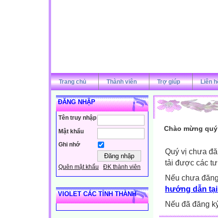
Trang chủ
Thành viên
Trợ giúp
Liên h
ĐĂNG NHẬP
Tên truy nhập
Chào mừng quý v
Mật khẩu
Ghi nhớ
Quý vị chưa đă
tải được các tư
Quên mật khẩu
ĐK thành viên
Nếu chưa đăng
hướng dẫn tại
VIOLET CÁC TỈNH THÀNH
Nếu đã đăng ký 