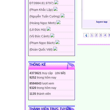
ĐT:0984.81.9797)
(Phạm Khắc Lập)
(Nguyễn Tuấn Cường)
luyen tap
(Hoàng Ngọc Minh)
(Lê Đức Hà)
1
2
3
4
(Vũ Đức Cảnh)
(Phạm Ngọc Bách)
(Đoàn Quốc Việt)
THỐNG KÊ
4373621
truy cập (
chi tiết
)
9252
trong hôm nay
8594043
lượt xem
9320
trong hôm nay
1135
thành viên
THÀNH VIÊN TRỰC TUYẾN