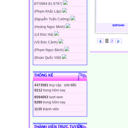
ĐT:0984.81.9797)
(Phạm Khắc Lập)
(Nguyễn Tuấn Cường)
SDFGHH
(Hoàng Ngọc Minh)
(Lê Đức Hà)
1
2
(Vũ Đức Cảnh)
(Phạm Ngọc Bách)
(Đoàn Quốc Việt)
THỐNG KÊ
4373581
truy cập (
chi tiết
)
9212
trong hôm nay
8594003
lượt xem
9280
trong hôm nay
1135
thành viên
THÀNH VIÊN TRỰC TUYẾN