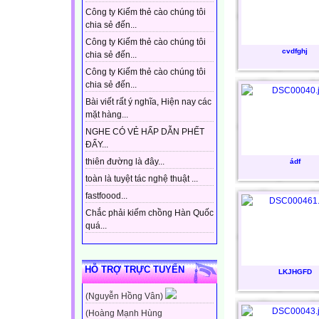
Công ty Kiếm thẻ cào chúng tôi
chia sẻ đến...
Công ty Kiếm thẻ cào chúng tôi
cvdfghj
chia sẻ đến...
Công ty Kiếm thẻ cào chúng tôi
chia sẻ đến...
Bài viết rất ý nghĩa, Hiện nay các
mặt hàng...
NGHE CÓ VẺ HẤP DẪN PHẾT
ĐẤY...
thiên đường là đây...
ádf
toàn là tuyệt tác nghệ thuật ...
fastfoood...
Chắc phải kiếm chồng Hàn Quốc
quá...
HỖ TRỢ TRỰC TUYẾN
LKJHGFD
(Nguyễn Hồng Vân)
(Hoàng Mạnh Hùng