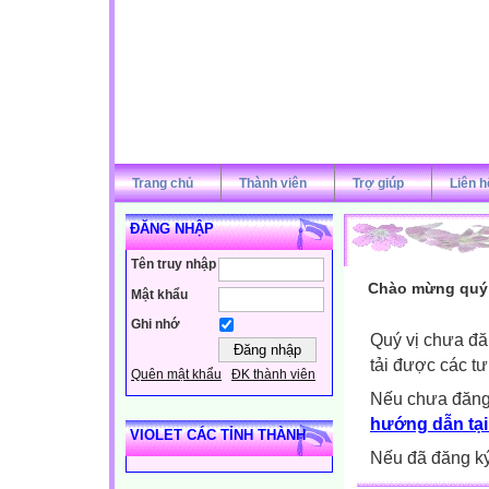
Trang chủ
Thành viên
Trợ giúp
Liên h
ĐĂNG NHẬP
Tên truy nhập
Chào mừng quý v
Mật khẩu
Ghi nhớ
Quý vị chưa đă
tải được các tư
Quên mật khẩu
ĐK thành viên
Nếu chưa đăng
hướng dẫn tại
VIOLET CÁC TỈNH THÀNH
Nếu đã đăng ký 