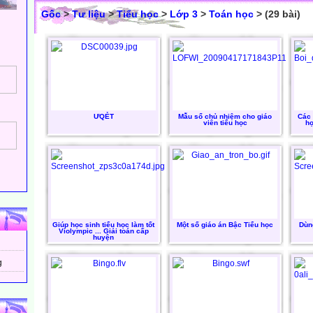
Gốc
>
Tư liệu
>
Tiểu học
>
Lớp 3
>
Toán học
> (29 bài)
ƯQẺT
Mẫu sổ chủ nhiệm cho giáo
Các 
viên tiểu học
họ
Giúp học sinh tiểu học làm tốt
Một số giáo án Bậc Tiểu học
Dùn
Violympic ... Giải toán cấp
huyện
g