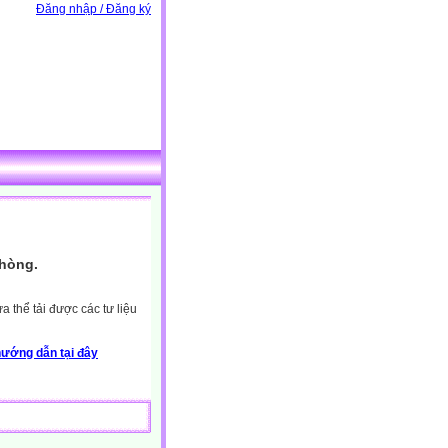
Đăng nhập / Đăng ký
Phòng.
 thể tải được các tư liệu
ướng dẫn tại đây