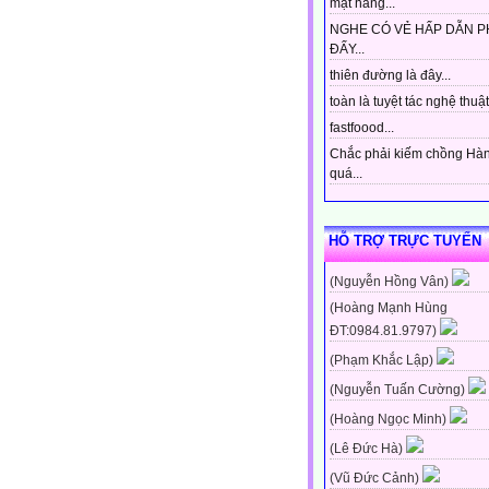
mặt hàng...
NGHE CÓ VẺ HẤP DẪN P
ĐẤY...
thiên đường là đây...
toàn là tuyệt tác nghệ thuật 
fastfoood...
Chắc phải kiếm chồng Hà
quá...
HỖ TRỢ TRỰC TUYẾN
(Nguyễn Hồng Vân)
(Hoàng Mạnh Hùng
ĐT:0984.81.9797)
(Phạm Khắc Lập)
(Nguyễn Tuấn Cường)
(Hoàng Ngọc Minh)
(Lê Đức Hà)
(Vũ Đức Cảnh)