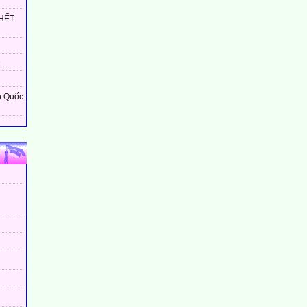
HẾT
...
n Quốc