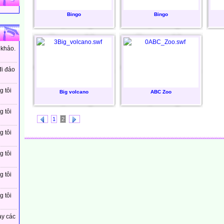
Bingo
Bingo
 khảo.
đi đảo
g tôi
Big volcano
ABC Zoo
g tôi
1
2
g tôi
g tôi
g tôi
g tôi
ay các