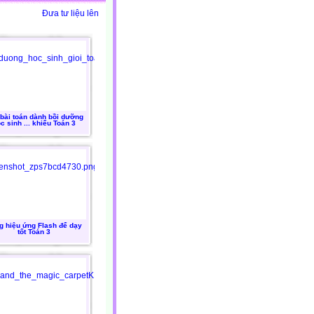
Đưa tư liệu lên
bài toán dành bồi dưỡng
c sinh ... khiếu Toán 3
g hiệu ứng Flash để dạy
tốt Toán 3