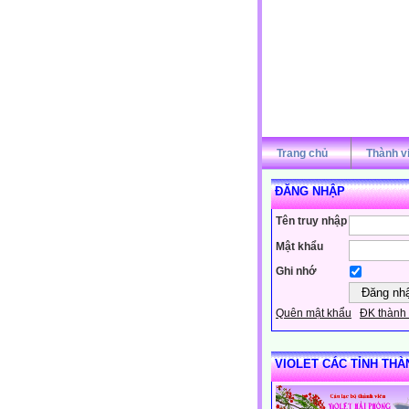
Trang chủ
Thành v
ĐĂNG NHẬP
Tên truy nhập
Mật khẩu
Ghi nhớ
Quên mật khẩu
ĐK thành 
VIOLET CÁC TỈNH THÀ