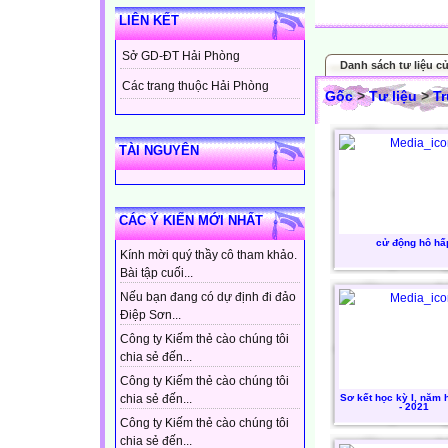
LIÊN KẾT
Sở GD-ĐT Hải Phòng
Danh sách tư liệu c
Các trang thuộc Hải Phòng
Gốc
>
Tư liệu
>
T
TÀI NGUYÊN
CÁC Ý KIẾN MỚI NHẤT
cử động hô hấ
Kính mời quý thầy cô tham khảo.
Bài tập cuối...
Nếu bạn đang có dự định đi đảo
Điệp Sơn...
Công ty Kiếm thẻ cào chúng tôi
chia sẻ đến...
Công ty Kiếm thẻ cào chúng tôi
Sơ kết học kỳ I, năm 
chia sẻ đến...
- 2021
Công ty Kiếm thẻ cào chúng tôi
chia sẻ đến...