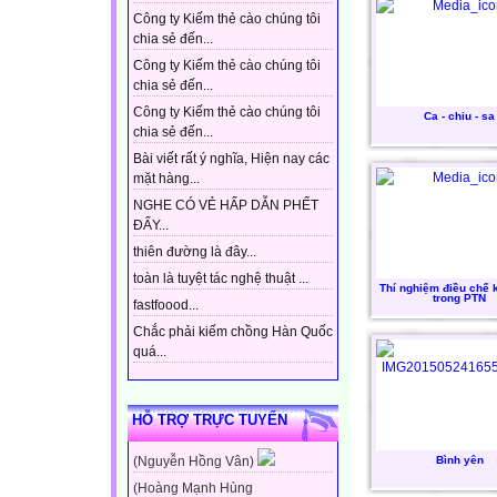
Công ty Kiếm thẻ cào chúng tôi
chia sẻ đến...
Công ty Kiếm thẻ cào chúng tôi
chia sẻ đến...
Công ty Kiếm thẻ cào chúng tôi
Ca - chiu - sa
chia sẻ đến...
Bài viết rất ý nghĩa, Hiện nay các
mặt hàng...
NGHE CÓ VẺ HẤP DẪN PHẾT
ĐẤY...
thiên đường là đây...
toàn là tuyệt tác nghệ thuật ...
Thí nghiệm điều chế k
trong PTN
fastfoood...
Chắc phải kiếm chồng Hàn Quốc
quá...
HỖ TRỢ TRỰC TUYẾN
Bình yên
(Nguyễn Hồng Vân)
(Hoàng Mạnh Hùng