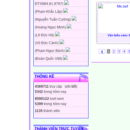
ĐT:0984.81.9797)
(Phạm Khắc Lập)
(Nguyễn Tuấn Cường)
(Hoàng Ngọc Minh)
(Lê Đức Hà)
Văn biểu cảm: 
(Vũ Đức Cảnh)
(Phạm Ngọc Bách)
1
2
3
4
(Đoàn Quốc Việt)
THỐNG KÊ
4369711
truy cập (
chi tiết
)
5342
trong hôm nay
8590122
lượt xem
5399
trong hôm nay
1135
thành viên
THÀNH VIÊN TRỰC TUYẾN