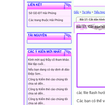
LIÊN KẾT
Gốc
>
Tư liệu
>
Tiểu học
Sở GD-ĐT Hải Phòng
Bài 17: Cắt dán hìn
Các trang thuộc Hải Phòng
Bài 17: Cắt dán h
TÀI NGUYÊN
CÁC Ý KIẾN MỚI NHẤT
Kính mời quý thầy cô tham khảo.
Bài tập cuối...
Nếu bạn đang có dự định đi đảo
Điệp Sơn...
Công ty Kiếm thẻ cào chúng tôi
chia sẻ đến...
Công ty Kiếm thẻ cào chúng tôi
các file flash h
chia sẻ đến...
Công ty Kiếm thẻ cào chúng tôi
Các bạn có thể v
chia sẻ đến...