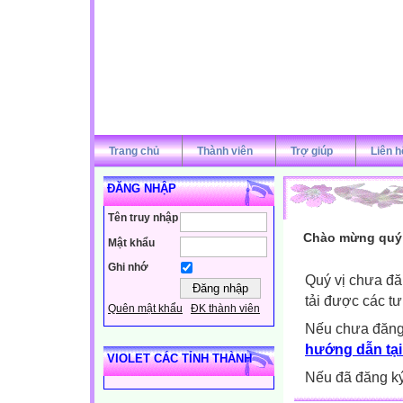
Trang chủ
Thành viên
Trợ giúp
Liên h
ĐĂNG NHẬP
Tên truy nhập
Chào mừng quý v
Mật khẩu
Ghi nhớ
Quý vị chưa đă
tải được các tư
Quên mật khẩu
ĐK thành viên
Nếu chưa đăng
hướng dẫn tại
VIOLET CÁC TỈNH THÀNH
Nếu đã đăng ký 