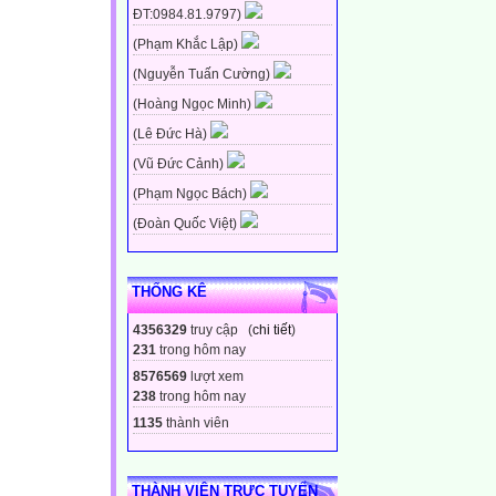
ĐT:0984.81.9797)
(Phạm Khắc Lập)
(Nguyễn Tuấn Cường)
(Hoàng Ngọc Minh)
(Lê Đức Hà)
(Vũ Đức Cảnh)
(Phạm Ngọc Bách)
(Đoàn Quốc Việt)
THỐNG KÊ
4356329
truy cập (
chi tiết
)
231
trong hôm nay
8576569
lượt xem
238
trong hôm nay
1135
thành viên
THÀNH VIÊN TRỰC TUYẾN