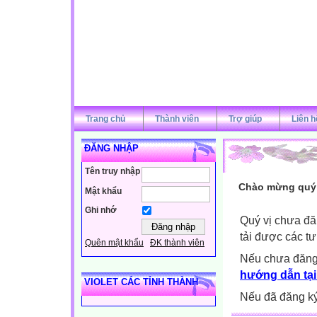
Trang chủ
Thành viên
Trợ giúp
Liên h
ĐĂNG NHẬP
Tên truy nhập
Chào mừng quý v
Mật khẩu
Ghi nhớ
Quý vị chưa đă
tải được các tư
Quên mật khẩu
ĐK thành viên
Nếu chưa đăng
hướng dẫn tại
VIOLET CÁC TỈNH THÀNH
Nếu đã đăng ký 