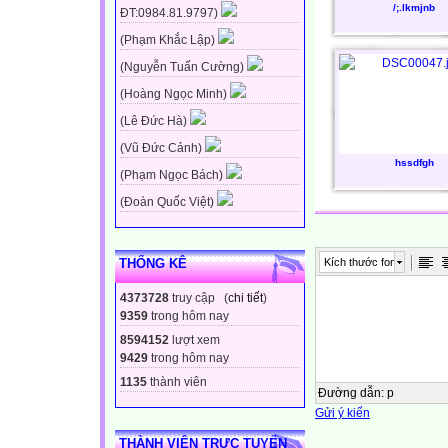
/;.lkmjnb
ĐT:0984.81.9797)
(Phạm Khắc Lập)
(Nguyễn Tuấn Cường)
(Hoàng Ngọc Minh)
(Lê Đức Hà)
(Vũ Đức Cảnh)
hssdfgh
(Phạm Ngọc Bách)
(Đoàn Quốc Việt)
Kích thước font
THỐNG KÊ
4373728
truy cập (
chi tiết
)
9359
trong hôm nay
8594152
lượt xem
9429
trong hôm nay
1135
thành viên
Đường dẫn
:
p
Gửi ý kiến
THÀNH VIÊN TRỰC TUYẾN