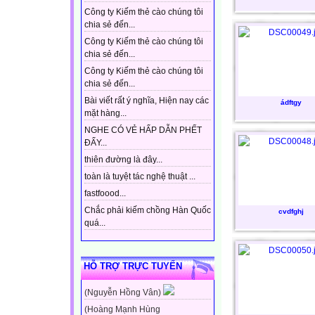
Công ty Kiếm thẻ cào chúng tôi
chia sẻ đến...
Công ty Kiếm thẻ cào chúng tôi
chia sẻ đến...
Công ty Kiếm thẻ cào chúng tôi
chia sẻ đến...
Bài viết rất ý nghĩa, Hiện nay các
ádftgy
mặt hàng...
NGHE CÓ VẺ HẤP DẪN PHẾT
ĐẤY...
thiên đường là đây...
toàn là tuyệt tác nghệ thuật ...
fastfoood...
Chắc phải kiếm chồng Hàn Quốc
cvdfghj
quá...
HỖ TRỢ TRỰC TUYẾN
(Nguyễn Hồng Vân)
(Hoàng Mạnh Hùng