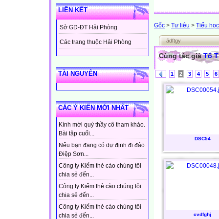
LIÊN KẾT
Gốc
>
Tư liệu
>
Tiểu học
Sở GD-ĐT Hải Phòng
ádftgy
Các trang thuộc Hải Phòng
Cùng tác giả
Tô 
TÀI NGUYÊN
1
2
3
4
5
6
CÁC Ý KIẾN MỚI NHẤT
Kính mời quý thầy cô tham khảo.
Bài tập cuối...
DSC54
Nếu bạn đang có dự định đi đảo
Điệp Sơn...
Công ty Kiếm thẻ cào chúng tôi
chia sẻ đến...
Công ty Kiếm thẻ cào chúng tôi
chia sẻ đến...
Công ty Kiếm thẻ cào chúng tôi
cvdfghj
chia sẻ đến...