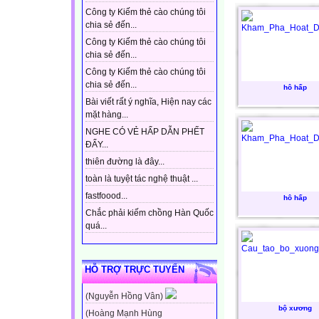
Công ty Kiếm thẻ cào chúng tôi
chia sẻ đến...
Công ty Kiếm thẻ cào chúng tôi
chia sẻ đến...
Công ty Kiếm thẻ cào chúng tôi
chia sẻ đến...
hô hấp
Bài viết rất ý nghĩa, Hiện nay các
mặt hàng...
NGHE CÓ VẺ HẤP DẪN PHẾT
ĐẤY...
thiên đường là đây...
toàn là tuyệt tác nghệ thuật ...
fastfoood...
hô hấp
Chắc phải kiếm chồng Hàn Quốc
quá...
HỖ TRỢ TRỰC TUYẾN
(Nguyễn Hồng Vân)
bộ xương
(Hoàng Mạnh Hùng