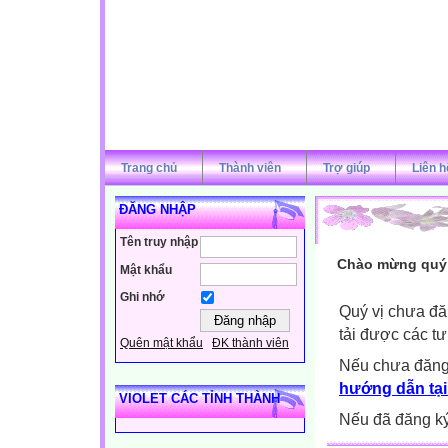
Trang chủ
Thành viên
Trợ giúp
Liên h
ĐĂNG NHẬP
Tên truy nhập
Chào mừng quý v
Mật khẩu
Ghi nhớ
Quý vị chưa đă
tải được các tư
Quên mật khẩu
ĐK thành viên
Nếu chưa đăng
hướng dẫn tại
VIOLET CÁC TỈNH THÀNH
Nếu đã đăng ký 