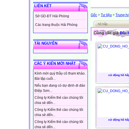
LIÊN KẾT
Gốc
>
Tư liệu
>
Trung h
Sở GD-ĐT Hải Phòng
hô hấp
Các trang thuộc Hải Phòng
Cùng tác giả
Bùi 
TÀI NGUYÊN
CÁC Ý KIẾN MỚI NHẤT
Kính mời quý thầy cô tham khảo.
cử động hô hấ
Bài tập cuối...
Nếu bạn đang có dự định đi đảo
Điệp Sơn...
Công ty Kiếm thẻ cào chúng tôi
chia sẻ đến...
Công ty Kiếm thẻ cào chúng tôi
chia sẻ đến...
cử động hô hấ
Công ty Kiếm thẻ cào chúng tôi
chia sẻ đến...