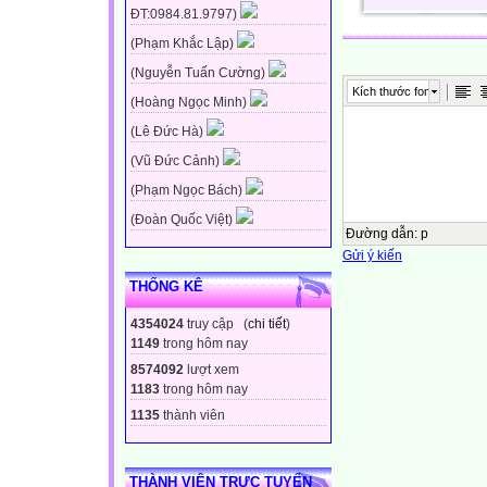
ĐT:0984.81.9797)
(Phạm Khắc Lập)
(Nguyễn Tuấn Cường)
Kích thước font
(Hoàng Ngọc Minh)
(Lê Đức Hà)
(Vũ Đức Cảnh)
(Phạm Ngọc Bách)
(Đoàn Quốc Việt)
Đường dẫn
:
p
Gửi ý kiến
THỐNG KÊ
4354024
truy cập (
chi tiết
)
1149
trong hôm nay
8574092
lượt xem
1183
trong hôm nay
1135
thành viên
THÀNH VIÊN TRỰC TUYẾN