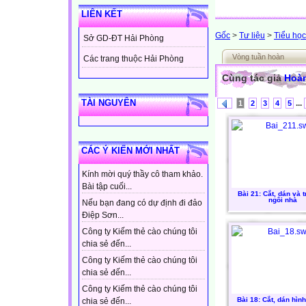
LIÊN KẾT
Gốc
>
Tư liệu
>
Tiểu học
Sở GD-ĐT Hải Phòng
Vòng tuần hoàn
Các trang thuộc Hải Phòng
Cùng tác giả
Hoàn
TÀI NGUYÊN
...
1
2
3
4
5
CÁC Ý KIẾN MỚI NHẤT
Kính mời quý thầy cô tham khảo.
Bài tập cuối...
Bài 21: Cắt, dán và t
ngôi nhà
Nếu bạn đang có dự định đi đảo
Điệp Sơn...
Công ty Kiếm thẻ cào chúng tôi
chia sẻ đến...
Công ty Kiếm thẻ cào chúng tôi
chia sẻ đến...
Công ty Kiếm thẻ cào chúng tôi
Bài 18: Cắt, dán hìn
chia sẻ đến...