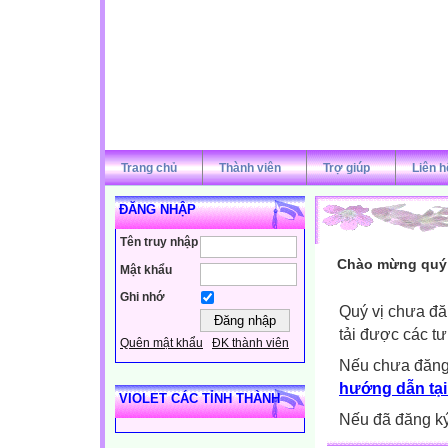
Trang chủ
Thành viên
Trợ giúp
Liên h
ĐĂNG NHẬP
Tên truy nhập
Chào mừng quý v
Mật khẩu
Ghi nhớ
Quý vị chưa đă
tải được các tư
Quên mật khẩu
ĐK thành viên
Nếu chưa đăng
hướng dẫn tại
VIOLET CÁC TỈNH THÀNH
Nếu đã đăng ký 