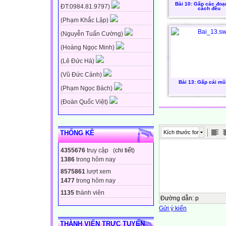
Bài 10: Gấp các đoạ
ĐT:0984.81.9797)
cách đều
(Phạm Khắc Lập)
(Nguyễn Tuấn Cường)
(Hoàng Ngọc Minh)
(Lê Đức Hà)
(Vũ Đức Cảnh)
Bài 13: Gấp cái mũ
(Phạm Ngọc Bách)
(Đoàn Quốc Việt)
Kích thước font
THỐNG KÊ
4355676
truy cập (
chi tiết
)
1386
trong hôm nay
8575861
lượt xem
1477
trong hôm nay
1135
thành viên
Đường dẫn
:
p
Gửi ý kiến
THÀNH VIÊN TRỰC TUYẾN