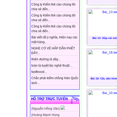
Công ty Kiếm thẻ cào chúng tôi
chia sẻ đến...
Công ty Kiếm thẻ cào chúng tôi
chia sẻ đến...
Công ty Kiếm thẻ cào chúng tôi
chia sẻ đến...
Bài viết rất ý nghĩa, Hiện nay các
Bài 13: Gấp cái mũ
mặt hàng...
NGHE CÓ VẺ HẤP DẪN PHẾT
ĐẤY...
thiên đường là đây...
toàn là tuyệt tác nghệ thuật ...
fastfoood...
Chắc phải kiếm chồng Hàn Quốc
Bài 18: Cắt, dán hìn
quá...
HỖ TRỢ TRỰC TUYẾN
(Nguyễn Hồng Vân)
(Hoàng Mạnh Hùng