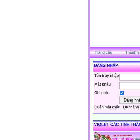
Trang chủ
Thành v
ĐĂNG NHẬP
Tên truy nhập
Mật khẩu
Ghi nhớ
Quên mật khẩu
ĐK thành 
VIOLET CÁC TỈNH THÀ