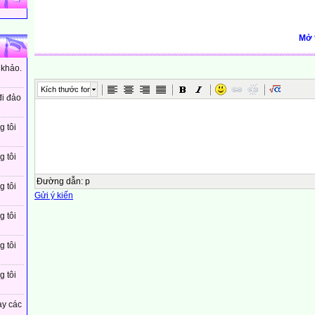
Mở 
 khảo.
Kích thước font
đi đảo
g tôi
g tôi
Đường dẫn
:
p
g tôi
Gửi ý kiến
g tôi
g tôi
g tôi
ay các