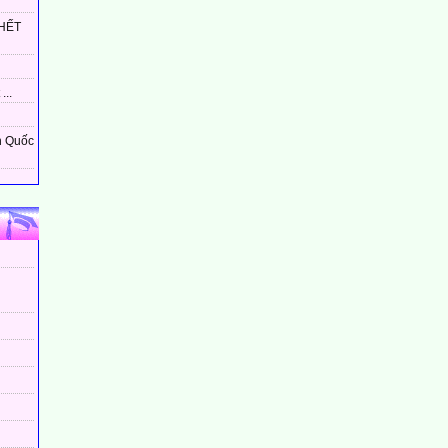
HẾT
...
n Quốc