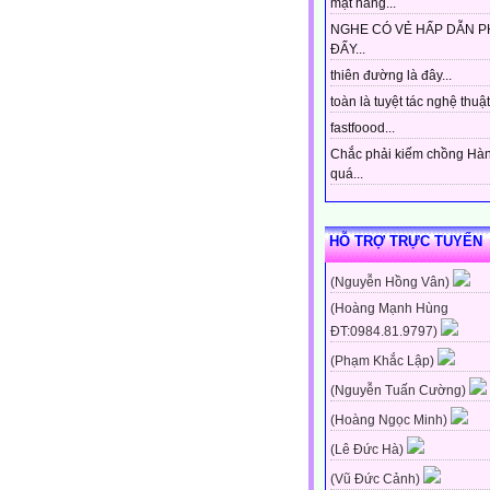
mặt hàng...
NGHE CÓ VẺ HẤP DẪN P
ĐẤY...
thiên đường là đây...
toàn là tuyệt tác nghệ thuật 
fastfoood...
Chắc phải kiếm chồng Hà
quá...
HỖ TRỢ TRỰC TUYẾN
(Nguyễn Hồng Vân)
(Hoàng Mạnh Hùng
ĐT:0984.81.9797)
(Phạm Khắc Lập)
(Nguyễn Tuấn Cường)
(Hoàng Ngọc Minh)
(Lê Đức Hà)
(Vũ Đức Cảnh)