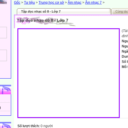
Gốc
>
Tư liệu
>
Trung học cơ sở
>
Âm nhạc
>
Âm nhạc 7
>
Tập đọc nhạc số 8 - Lớp 7
Cùng tác
Tập đọc nhạc số 8 - Lớp 7
(
Tài
địn
Ngu
Ngư
Ngà
Dun
Số 
Mô 
g
Số lượt thích:
0 người