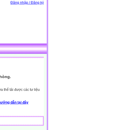
Đăng nhập / Đăng ký
Phòng.
 thể tải được các tư liệu
ướng dẫn tại đây