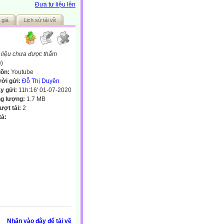
Đưa tư liệu lên
 giả
Lịch sử tải về
 liệu chưa được thẩm
h
)
ồn:
Youtube
ời gửi:
Đỗ Thị Duyên
y gửi:
11h:16' 01-07-2020
g lượng:
1.7 MB
lượt tải:
2
tả:
Nhấn vào đây để tải về