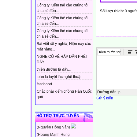
Công ty Kiếm thẻ cào chúng tôi
chia sẻ đến...
Số lượt thích:
0 ngườ
Công ty Kiếm thẻ cào chúng tôi
chia sẻ đến...
Công ty Kiếm thẻ cào chúng tôi
chia sẻ đến...
Bài viết rất ý nghĩa, Hiện nay các
mặt hàng...
Kích thước font
NGHE CÓ VẺ HẤP DẪN PHẾT
ĐẤY...
thiên đường là đây...
toàn là tuyệt tác nghệ thuật ...
fastfoood...
Chắc phải kiếm chồng Hàn Quốc
Đường dẫn
:
p
quá...
Gửi ý kiến
HỖ TRỢ TRỰC TUYẾN
(Nguyễn Hồng Vân)
(Hoàng Mạnh Hùng