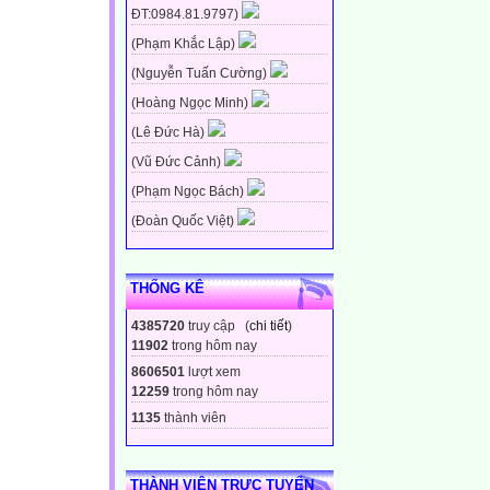
ĐT:0984.81.9797)
(Phạm Khắc Lập)
(Nguyễn Tuấn Cường)
(Hoàng Ngọc Minh)
(Lê Đức Hà)
(Vũ Đức Cảnh)
(Phạm Ngọc Bách)
(Đoàn Quốc Việt)
THỐNG KÊ
4385720
truy cập (
chi tiết
)
11902
trong hôm nay
8606501
lượt xem
12259
trong hôm nay
1135
thành viên
THÀNH VIÊN TRỰC TUYẾN