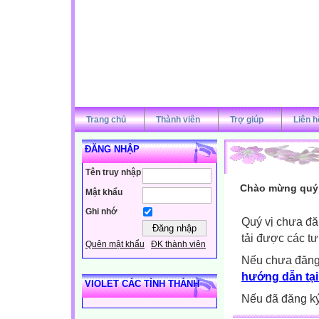
Trang chủ
Thành viên
Trợ giúp
Liên h
ĐĂNG NHẬP
Tên truy nhập
Chào mừng quý v
Mật khẩu
Ghi nhớ
Quý vị chưa đă
tải được các tư
Quên mật khẩu
ĐK thành viên
Nếu chưa đăng
hướng dẫn tại
VIOLET CÁC TỈNH THÀNH
Nếu đã đăng ký 