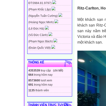
ĐT:0984.81.9797)
Ritz-Carlton, 
(Phạm Khắc Lập)
(Nguyễn Tuấn Cường)
Một khách sạn 
(Hoàng Ngọc Minh)
khách sạn Ritz-
(Lê Đức Hà)
sạn này nằm tr
(Vũ Đức Cảnh)
Victoria và đảo 
(Phạm Ngọc Bách)
một khách sạn.
(Đoàn Quốc Việt)
THỐNG KÊ
4353539
truy cập (
chi tiết
)
664
trong hôm nay
8573600
lượt xem
691
trong hôm nay
1135
thành viên
THÀNH VIÊN TRỰC TUYẾN