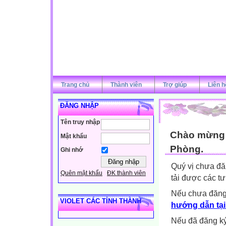
Trang chủ
Thành viên
Trợ giúp
Liên h
ĐĂNG NHẬP
Tên truy nhập
Chào mừng q
Mật khẩu
Phòng.
Ghi nhớ
Quý vị chưa đă
Quên mật khẩu
ĐK thành viên
tải được các tư
Nếu chưa đăng
VIOLET CÁC TỈNH THÀNH
hướng dẫn tại
Nếu đã đăng ký 