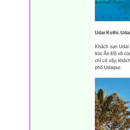
Udai Kothi, Uda
Khách sạn Udai 
trúc Ấn Độ vô cù
chỉ có vậy, khác
phố Udaipur.