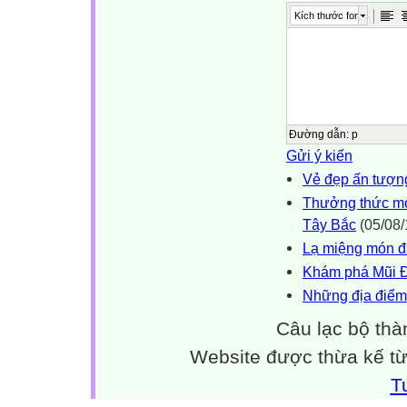
Kích thước font
Đường dẫn
:
p
Gửi ý kiến
Vẻ đẹp ấn tượng 
Thưởng thức mó
Tây Bắc
(05/08/
Lạ miệng món đấ
Khám phá Mũi Đ
Những địa điểm d
Câu lạc bộ thà
Website được thừa kế t
T