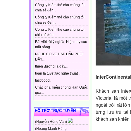
Công ty Kiếm thẻ cào chúng tôi
chia sẻ đến...
Công ty Kiếm thẻ cào chúng tôi
chia sẻ đến...
Công ty Kiếm thẻ cào chúng tôi
chia sẻ đến...
Bài viết rất ý nghĩa, Hiện nay các
mặt hàng...
NGHE CÓ VẺ HẤP DẪN PHẾT
ĐẤY...
thiên đường là đây...
toàn là tuyệt tác nghệ thuật ...
InterContinent
fastfoood...
Chắc phải kiếm chồng Hàn Quốc
Khách sạn Inte
quá...
Victoria, là mộ
ngoài trời rất l
HỖ TRỢ TRỰC TUYẾN
từng lưu trú tạ
khách sạn khiến
(Nguyễn Hồng Vân)
(Hoàng Mạnh Hùng