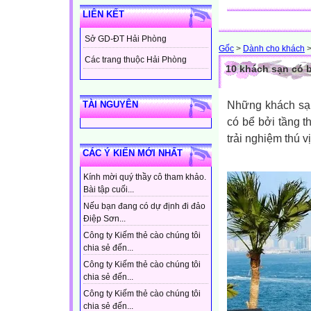
LIÊN KẾT
Sở GD-ĐT Hải Phòng
Gốc
>
Dành cho khách
Các trang thuộc Hải Phòng
10 khách sạn có 
Những khách sạn
TÀI NGUYÊN
có bể bởi tầng 
trải nghiệm thú 
CÁC Ý KIẾN MỚI NHẤT
Kính mời quý thầy cô tham khảo.
Bài tập cuối...
Nếu bạn đang có dự định đi đảo
Điệp Sơn...
Công ty Kiếm thẻ cào chúng tôi
chia sẻ đến...
Công ty Kiếm thẻ cào chúng tôi
chia sẻ đến...
Công ty Kiếm thẻ cào chúng tôi
chia sẻ đến...