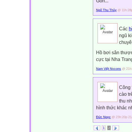
Gòn...
Ngô Thu Thủy
@ 11h:28p
Các
h
ngũ ki
chuyê
Hồ bơi sân thượn
cực tại Nha Tra
Nam Việt Nvcons
@ 21h:
Công 
cào tr
thu n
hình thức khác n
Đức Ngọc
@ 23h:20p 21
1
2