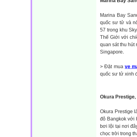
Marina Bay San
Marina Bay Sand
quốc sư tử và nổ
57 trong khu Sky
Thế Giới với ch
quan sát thu hút
Singapore.
> Đặt mua
ve m
quốc sư tử xinh 
Okura Prestige,
Okura Prestige l
đô Bangkok với b
bơi lội tại nơi 
chọc trời trong t