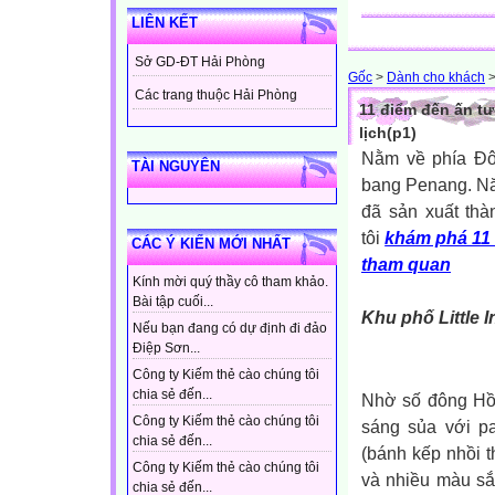
LIÊN KẾT
Sở GD-ĐT Hải Phòng
Gốc
>
Dành cho khách
Các trang thuộc Hải Phòng
11 điểm đến ấn t
lịch(p1)
Nằm về phía Đô
TÀI NGUYÊN
bang Penang. Nă
đã sản xuất thà
tôi
khám phá 11 
CÁC Ý KIẾN MỚI NHẤT
tham quan
Kính mời quý thầy cô tham khảo.
Bài tập cuối...
Khu phố Little I
Nếu bạn đang có dự định đi đảo
Điệp Sơn...
Công ty Kiếm thẻ cào chúng tôi
chia sẻ đến...
Nhờ số đông Hồi
Công ty Kiếm thẻ cào chúng tôi
sáng sủa với pa
chia sẻ đến...
(bánh kếp nhồi t
Công ty Kiếm thẻ cào chúng tôi
và nhiều màu sắ
chia sẻ đến...