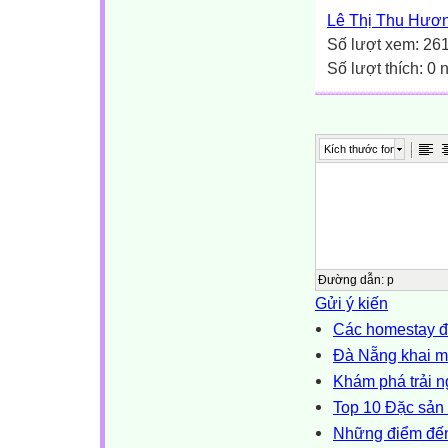
Lê Thị Thu Hươ
Số lượt xem: 26
Số lượt thích: 0
Kích thước font
Đường dẫn
:
p
Gửi ý kiến
Các homestay đẹ
Đà Nẵng khai mạ
Khám phá trải ng
Top 10 Đặc sản
Những điểm đến 