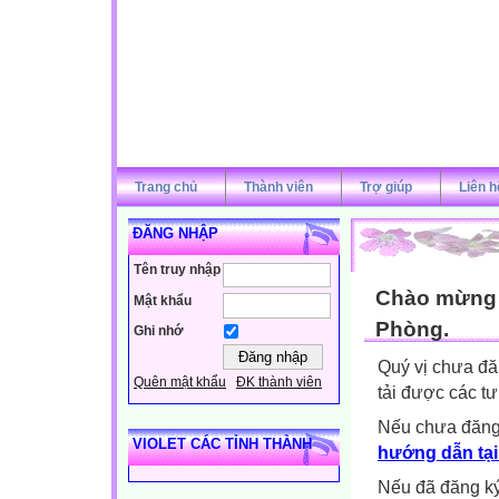
Trang chủ
Thành viên
Trợ giúp
Liên h
ĐĂNG NHẬP
Tên truy nhập
Chào mừng q
Mật khẩu
Phòng.
Ghi nhớ
Quý vị chưa đă
Quên mật khẩu
ĐK thành viên
tải được các tư
Nếu chưa đăng
VIOLET CÁC TỈNH THÀNH
hướng dẫn tại
Nếu đã đăng ký 