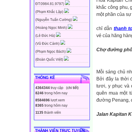
Hoa Kapitan Ch
ĐT:0984.81.9797)
khắc công phu, g
(Phạm Khắc Lập)
một phần của sự
(Nguyễn Tuấn Cường)
chỉ dẫn
thanh t
(Hoàng Ngọc Minh)
vé của hãng hàng
(Lê Đức Hà)
(Vũ Đức Cảnh)
Chợ đường phố
(Phạm Ngọc Bách)
(Đoàn Quốc Việt)
Mỗi sáng chủ nh
THỐNG KÊ
Bởi đây la thời
tươi, y phục và
4364344
truy cập (
chi tiết
)
quên mua một tú
8246
trong hôm nay
đường Penang, ch
8584696
lượt xem
8365
trong hôm nay
1135
thành viên
Jalan Kapitan K
THÀNH VIÊN TRỰC TUYẾN