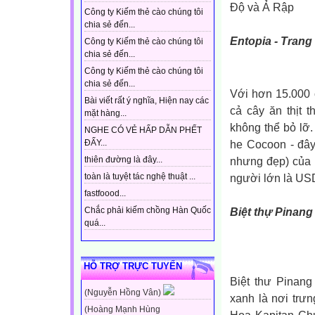
Độ và Ả Rập
Công ty Kiếm thẻ cào chúng tôi
chia sẻ đến...
Entopia - Trang
Công ty Kiếm thẻ cào chúng tôi
chia sẻ đến...
Công ty Kiếm thẻ cào chúng tôi
chia sẻ đến...
Với hơn 15.000 
Bài viết rất ý nghĩa, Hiện nay các
cả cây ăn thịt 
mặt hàng...
không thể bỏ lỡ.
NGHE CÓ VẺ HẤP DẪN PHẾT
he Cocoon - đây
ĐẤY...
nhưng đẹp) của 
thiên đường là đây...
người lớn là US
toàn là tuyệt tác nghệ thuật ...
fastfoood...
Biệt thự Pinan
Chắc phải kiếm chồng Hàn Quốc
quá...
HỖ TRỢ TRỰC TUYẾN
Biệt thư Pinang
(Nguyễn Hồng Vân)
xanh là nơi trư
(Hoàng Mạnh Hùng