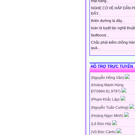
mặt hàng...
NGHE CÓ VẺ HẤP DẪN P
ĐẤY...
thiên đường là đây...
toàn là tuyệt tác nghệ thuật 
fastfoood...
Chắc phải kiếm chồng Hà
quá...
HỖ TRỢ TRỰC TUYẾN
(Nguyễn Hồng Vân)
(Hoàng Mạnh Hùng
ĐT:0984.81.9797)
(Phạm Khắc Lập)
(Nguyễn Tuấn Cường)
(Hoàng Ngọc Minh)
(Lê Đức Hà)
(Vũ Đức Cảnh)