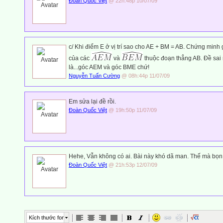
Đoàn Quốc Việt
@ 22h:48p 10/07/09
c/ Khi điểm E ở vị trí sao cho AE + BM = AB. Chứng minh
của các
và
thuộc đoạn thẳng AB. Đề sai rồ
là...góc AEM và góc BME chứ!
Nguyễn Tuấn Cường
@ 08h:44p 11/07/09
Em sửa lại đề rồi.
Đoàn Quốc Việt
@ 19h:50p 11/07/09
Hehe, Vẫn không có ai. Bài này khó dã man. Thế mà bọn 
Đoàn Quốc Việt
@ 21h:53p 12/07/09
Kích thước font