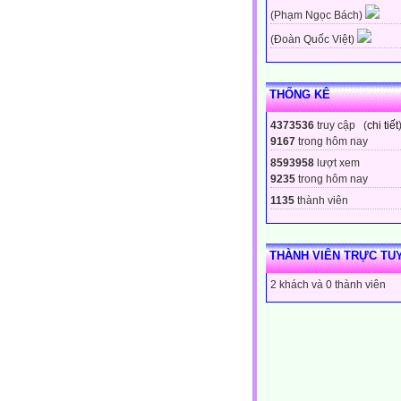
(Phạm Ngọc Bách)
(Đoàn Quốc Việt)
THỐNG KÊ
4373536
truy cập (
chi tiết
9167
trong hôm nay
8593958
lượt xem
9235
trong hôm nay
1135
thành viên
THÀNH VIÊN TRỰC TU
2 khách và 0 thành viên