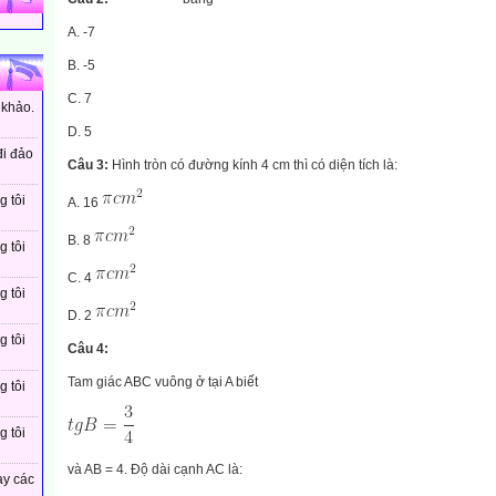
A. -7
B. -5
C. 7
 khảo.
D. 5
đi đảo
Câu 3:
Hình tròn có đường kính 4 cm thì có diện tích là:
g tôi
A. 16
B. 8
g tôi
C. 4
g tôi
D. 2
g tôi
Câu 4:
Tam giác ABC vuông ở tại A biết
g tôi
g tôi
và AB = 4. Độ dài cạnh AC là:
ay các