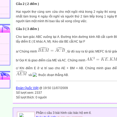
Câu 2 ( 2 điểm )
Hai người thợ cùng sơn cửa cho một ngôi nhà trong 2 ngày thì xong
nhất làm trong 4 ngày rồi nghỉ và người thứ 2 làm tiếp trong 1 ngày t
người làm một mình thì bao lâu sẽ xong công việc.
Câu 3 ( 3 điểm )
)
Cho tam giác ABC vuông tại A. Đường tròn đường kính AB cắt cạnh B
lấy điểm E ( E khác A; M). Kéo dài BE cắt AC tại F
a/ Chứng minh
, từ đó suy ra tứ giác MEFC là tứ giác
b/ Gọi K là giao điểm của ME và AC. Chứng minh
c/ Khi điểm E ở vị trí sao cho AE + BM = AB. Chứng minh giao đi
YẾN
và
thuộc đoạn thẳng AB.
Đoàn Quốc Việt
@ 19:50 11/07/2009
Số lượt xem: 2337
Số lượt thích: 0 người
Phần c câu 3 bài hình các bác hộ em tí.