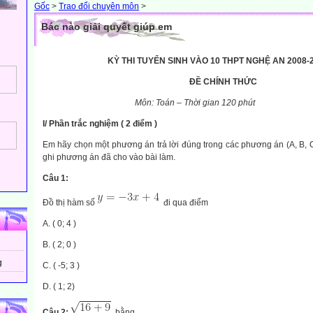
Gốc
>
Trao đổi chuyên môn
>
Bác nào giải quyết giúp em
KỲ THI TUYỂN SINH VÀO 10 THPT NGHỆ AN 2008-2
ĐỀ CHÍNH THỨC
Môn: Toán – Thời gian 120 phút
I/ Phần trắc nghiệm ( 2 điểm )
Em hãy chọn một phương án trả lời đúng trong các phương án (A, B, C
ghi phương án đã cho vào bài làm.
Câu 1:
Đồ thị hàm số
đi qua điểm
A. ( 0; 4 )
B. ( 2; 0 )
g
C. ( -5; 3 )
D. ( 1; 2)
Câu 2:
bằng