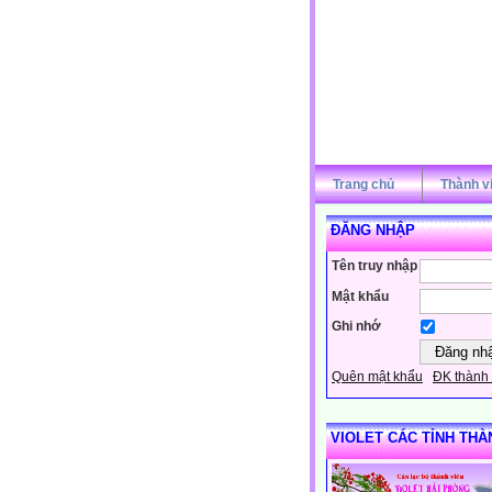
Trang chủ
Thành v
ĐĂNG NHẬP
Tên truy nhập
Mật khẩu
Ghi nhớ
Quên mật khẩu
ĐK thành 
VIOLET CÁC TỈNH THÀ