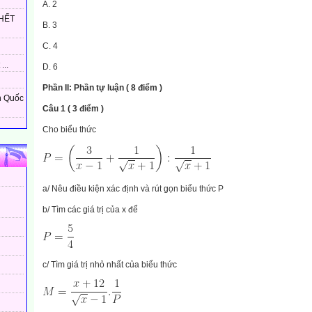
A. 2
HẾT
B. 3
C. 4
...
D. 6
Phần II: Phần tự luận ( 8 điểm )
n Quốc
Câu 1 ( 3 điểm )
Cho biểu thức
a/ Nêu điều kiện xác định và rút gọn biểu thức P
b/ Tìm các giá trị của x để
c/ Tìm giá trị nhỏ nhất của biểu thức