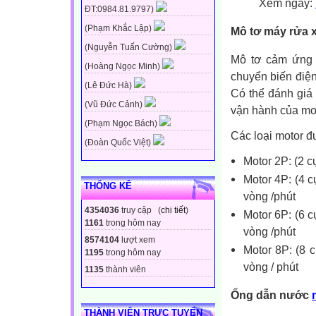
Xem ngay:
ĐT:0984.81.9797)
(Phạm Khắc Lập)
Mô tơ máy rửa 
(Nguyễn Tuấn Cường)
Mô tơ cảm ứng t
(Hoàng Ngọc Minh)
chuyển biến điệ
(Lê Đức Hà)
Có thể đánh giá
(Vũ Đức Cảnh)
vận hành của mo
(Phạm Ngọc Bách)
Các loại motor đ
(Đoàn Quốc Việt)
Motor 2P: (2 c
Motor 4P: (4 c
THỐNG KÊ
vòng /phút
4354036
truy cập (
chi tiết
)
Motor 6P: (6 c
1161
trong hôm nay
vòng /phút
8574104
lượt xem
Motor 8P: (8 
1195
trong hôm nay
vòng / phút
1135
thành viên
Ống dẫn nước
THÀNH VIÊN TRỰC TUYẾN