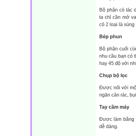
Bộ phận có tác 
ta chỉ cần mở v
có 2 loại là sún
Bép phun
Bộ phận cuối cù
nhu cầu bạn có t
hay 45 độ với n
Chụp bộ lọc
Được nối với mộ
ngăn cản rác, bụ
Tay cầm máy
Được làm bằng k
dễ dàng.