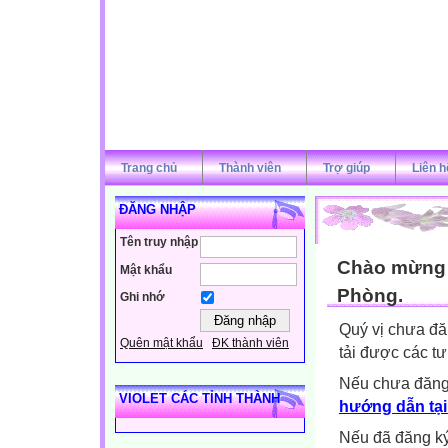
Trang chủ
Thành viên
Trợ giúp
Liên h
ĐĂNG NHẬP
Tên truy nhập
Chào mừng q
Mật khẩu
Phòng.
Ghi nhớ
Quý vị chưa đă
Quên mật khẩu
ĐK thành viên
tải được các tư
Nếu chưa đăng
VIOLET CÁC TỈNH THÀNH
hướng dẫn tại
Nếu đã đăng ký 