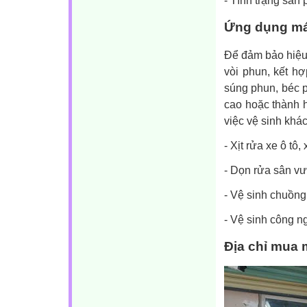
Ứng dụng má
Để đảm bảo hiệu 
vòi phun, kết h
súng phun, béc 
cao hoặc thành h
việc vệ sinh khá
- Xịt rửa xe ô tô,
- Dọn rửa sân v
- Vệ sinh chuồng 
- Vệ sinh công n
Địa chỉ mua 