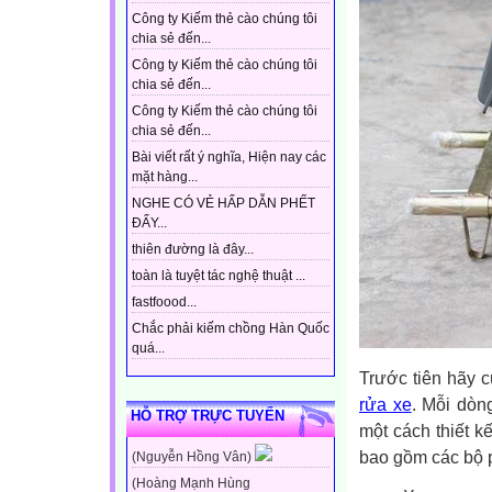
Công ty Kiếm thẻ cào chúng tôi
chia sẻ đến...
Công ty Kiếm thẻ cào chúng tôi
chia sẻ đến...
Công ty Kiếm thẻ cào chúng tôi
chia sẻ đến...
Bài viết rất ý nghĩa, Hiện nay các
mặt hàng...
NGHE CÓ VẺ HẤP DẪN PHẾT
ĐẤY...
thiên đường là đây...
toàn là tuyệt tác nghệ thuật ...
fastfoood...
Chắc phải kiếm chồng Hàn Quốc
quá...
Trước tiên hãy c
rửa xe
. Mỗi dòn
HỖ TRỢ TRỰC TUYẾN
một cách thiết 
bao gồm các bộ 
(Nguyễn Hồng Vân)
(Hoàng Mạnh Hùng