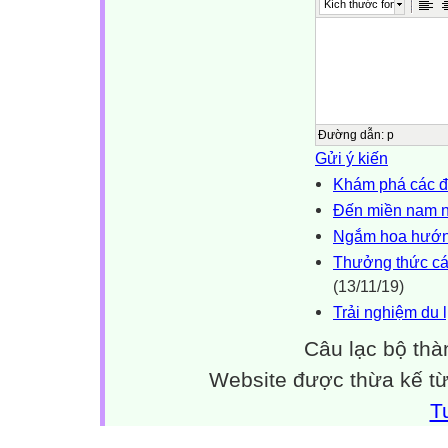
Kích thước font
Đường dẫn
:
p
Gửi ý kiến
Khám phá các đ
Đến miền nam n
Ngắm hoa hướn
Thưởng thức cá
(13/11/19)
Trải nghiệm du l
Câu lạc bộ thà
Website được thừa kế t
T