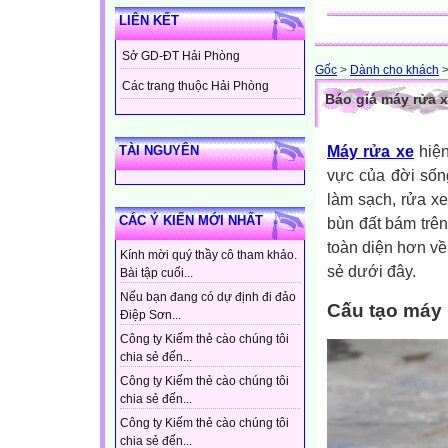
LIÊN KẾT
Sở GD-ĐT Hải Phòng
Gốc
>
Dành cho khách
Các trang thuộc Hải Phòng
Báo giá máy rửa 
Máy rửa xe
hiện
TÀI NGUYÊN
vực của đời sốn
làm sạch, rửa xe
CÁC Ý KIẾN MỚI NHẤT
bùn đất bám trên
toàn diện hơn về
Kính mời quý thầy cô tham khảo.
sẻ dưới đây.
Bài tập cuối...
Nếu bạn đang có dự định đi đảo
Cấu tạo máy
Điệp Sơn...
Công ty Kiếm thẻ cào chúng tôi
chia sẻ đến...
Công ty Kiếm thẻ cào chúng tôi
chia sẻ đến...
Công ty Kiếm thẻ cào chúng tôi
chia sẻ đến...