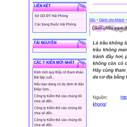
LIÊN KẾT
Sở GD-ĐT Hải Phòng
Gốc
>
Dành cho khách
Các trang thuộc Hải Phòng
Cách chữa viêm d
Lá trầu không l
TÀI NGUYÊN
trầu không mang
tránh đầy hơi, 
CÁC Ý KIẾN MỚI NHẤT
không còn có cô
Hãy cùng tham k
Kính mời quý thầy cô tham khảo.
da cơ địa bằng 
Bài tập cuối...
Nếu bạn đang có dự định đi đảo
Điệp Sơn...
Công ty Kiếm thẻ cào chúng tôi
Nguồn:
htt
chia sẻ đến...
khong/
Công ty Kiếm thẻ cào chúng tôi
chia sẻ đến...
Công ty Kiếm thẻ cào chúng tôi
chia sẻ đến...