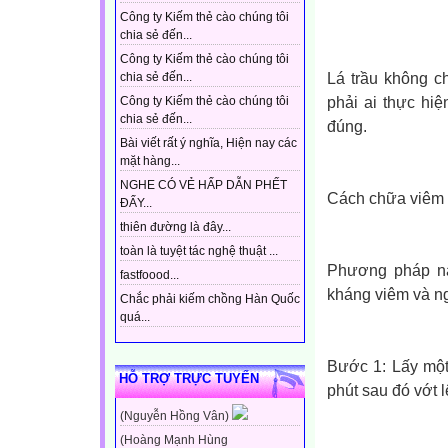
Công ty Kiếm thẻ cào chúng tôi
chia sẻ đến...
Công ty Kiếm thẻ cào chúng tôi
Lá trầu không c
chia sẻ đến...
phải ai thực hi
Công ty Kiếm thẻ cào chúng tôi
chia sẻ đến...
đúng.
Bài viết rất ý nghĩa, Hiện nay các
mặt hàng...
NGHE CÓ VẺ HẤP DẪN PHẾT
Cách chữa viêm d
ĐẤY...
thiên đường là đây...
toàn là tuyệt tác nghệ thuật ...
Phương pháp nà
fastfoood...
kháng viêm và n
Chắc phải kiếm chồng Hàn Quốc
quá...
Bước 1: Lấy một
HỖ TRỢ TRỰC TUYẾN
phút sau đó vớt l
(Nguyễn Hồng Vân)
(Hoàng Mạnh Hùng