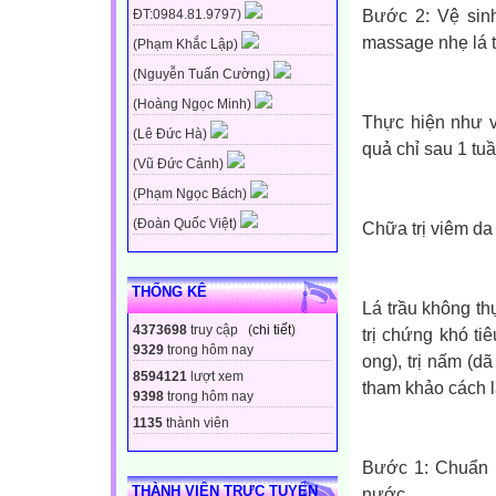
Bước 2: Vệ sinh
ĐT:0984.81.9797)
massage nhẹ lá t
(Phạm Khắc Lập)
(Nguyễn Tuấn Cường)
(Hoàng Ngọc Minh)
Thực hiện như v
(Lê Đức Hà)
quả chỉ sau 1 tu
(Vũ Đức Cảnh)
(Phạm Ngọc Bách)
(Đoàn Quốc Việt)
Chữa trị viêm da
THỐNG KÊ
Lá trầu không th
4373698
truy cập (
chi tiết
)
trị chứng khó ti
9329
trong hôm nay
ong), trị nấm (d
8594121
lượt xem
tham khảo cách 
9398
trong hôm nay
1135
thành viên
Bước 1: Chuẩn b
THÀNH VIÊN TRỰC TUYẾN
nước