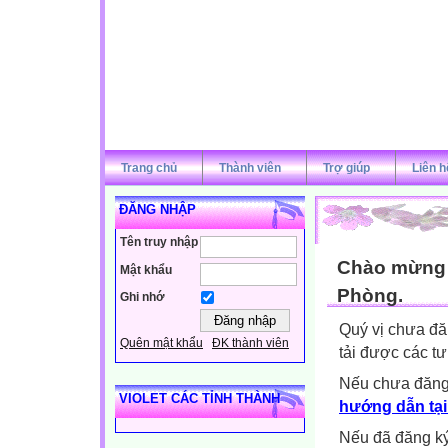
Trang chủ
Thành viên
Trợ giúp
Liên h
ĐĂNG NHẬP
Tên truy nhập
Chào mừng q
Mật khẩu
Phòng.
Ghi nhớ
Quý vị chưa đă
Quên mật khẩu
ĐK thành viên
tải được các tư
Nếu chưa đăng
VIOLET CÁC TỈNH THÀNH
hướng dẫn tại
Nếu đã đăng ký 