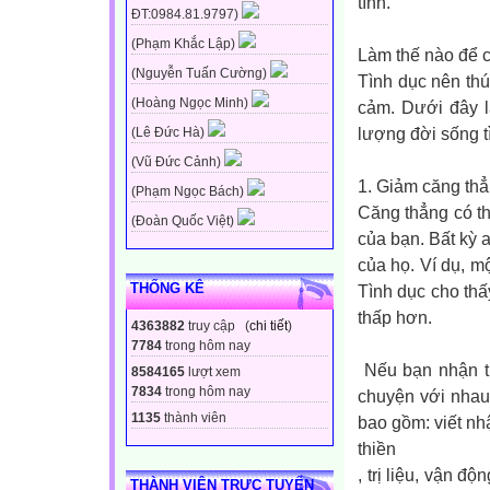
tình.
ĐT:0984.81.9797)
(Phạm Khắc Lập)
Làm thế nào để c
(Nguyễn Tuấn Cường)
Tình dục nên thú
(Hoàng Ngọc Minh)
cảm. Dưới đây l
lượng đời sống t
(Lê Đức Hà)
(Vũ Đức Cảnh)
1. Giảm căng th
(Phạm Ngọc Bách)
Căng thẳng có th
(Đoàn Quốc Việt)
của bạn. Bất kỳ 
của họ. Ví dụ, 
THỐNG KÊ
Tình dục cho thấ
thấp hơn.
4363882
truy cập (
chi tiết
)
7784
trong hôm nay
Nếu bạn nhận th
8584165
lượt xem
7834
trong hôm nay
chuyện với nhau 
1135
thành viên
bao gồm: viết nh
thiền
, trị liệu, vận đ
THÀNH VIÊN TRỰC TUYẾN