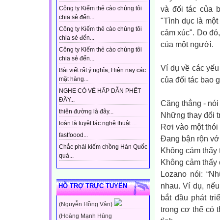
và đối tác của 
Công ty Kiếm thẻ cào chúng tôi
chia sẻ đến...
"Tình dục là một 
Công ty Kiếm thẻ cào chúng tôi
cảm xúc". Do đó,
chia sẻ đến...
của một người.
Công ty Kiếm thẻ cào chúng tôi
chia sẻ đến...
Ví dụ về các yế
Bài viết rất ý nghĩa, Hiện nay các
của đối tác bao
mặt hàng...
NGHE CÓ VẺ HẤP DẪN PHẾT
ĐẤY...
Căng thẳng - nó
thiên đường là đây...
Những thay đổi t
toàn là tuyệt tác nghệ thuật ...
Rơi vào một thó
fastfoood...
Đang bận rộn với
Chắc phải kiếm chồng Hàn Quốc
Không cảm thấy t
quá...
Không cảm thấy đ
Lozano nói: “N
nhau. Ví dụ, nếu
HỖ TRỢ TRỰC TUYẾN
bắt đầu phát tr
(Nguyễn Hồng Vân)
trong cơ thể có t
(Hoàng Mạnh Hùng