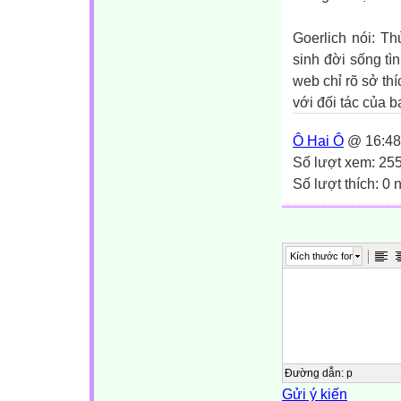
Goerlich nói: T
sinh đời sống t
web chỉ rõ sở th
với đối tác của b
Ô Hai Ô
@ 16:48
Số lượt xem: 25
Số lượt thích: 0
Kích thước font
Đường dẫn
:
p
Gửi ý kiến