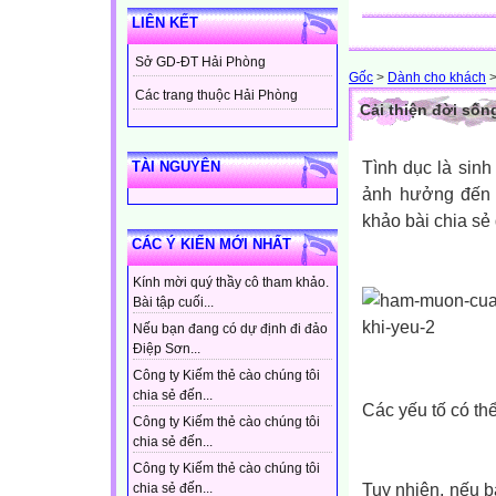
LIÊN KẾT
Sở GD-ĐT Hải Phòng
Gốc
>
Dành cho khách
Các trang thuộc Hải Phòng
Cải thiện đời sốn
Tình dục là sinh
TÀI NGUYÊN
ảnh hưởng đến 
khảo bài chia sẻ
CÁC Ý KIẾN MỚI NHẤT
Kính mời quý thầy cô tham khảo.
Bài tập cuối...
Nếu bạn đang có dự định đi đảo
Điệp Sơn...
Công ty Kiếm thẻ cào chúng tôi
chia sẻ đến...
Các yếu tố có th
Công ty Kiếm thẻ cào chúng tôi
chia sẻ đến...
Công ty Kiếm thẻ cào chúng tôi
Tuy nhiên, nếu b
chia sẻ đến...