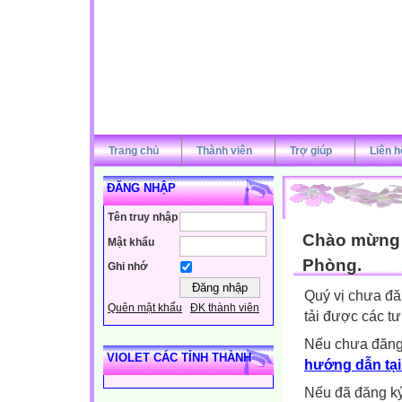
Trang chủ
Thành viên
Trợ giúp
Liên h
ĐĂNG NHẬP
Tên truy nhập
Chào mừng q
Mật khẩu
Phòng.
Ghi nhớ
Quý vị chưa đă
Quên mật khẩu
ĐK thành viên
tải được các tư
Nếu chưa đăng
VIOLET CÁC TỈNH THÀNH
hướng dẫn tại
Nếu đã đăng ký 