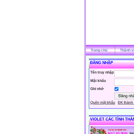
Trang chủ
Thành v
ĐĂNG NHẬP
Tên truy nhập
Mật khẩu
Ghi nhớ
Quên mật khẩu
ĐK thành 
VIOLET CÁC TỈNH THÀ