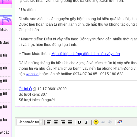
lại các tác nhân viêm, tăng bong tróc da chết một cách tự nhiên.
* Ưu điểm:
Đi sâu vào điều trị căn nguyên gây bệnh mang lại hiệu quả lâu dài, cho
Dược liệu hoàn toàn tự nhiên, lành tính, dễ hấp thu và không tác dụng 
 khảo.
Chi phí thấp.
* Nhược điểm: Điều trị vảy nến theo Đông y thường cần nhiều thời gi
đi đảo
trì và thực hiện theo đúng liệu trình.
> Tham khảo thêm:
Một số triệu chứng điển hình của vảy nến
g tôi
Đó là những thông tin hữu ích cho đọc giả về cách chữa trị vảy nến th
g tôi
thông tin và nhu cầu khám chữa bệnh vảy nến tại phòng khám Đông y
cập
website
hoặc liên hệ hotline 0974.07.04.85 - 0915.180.628.
g tôi
Ô Hai Ô
@ 12:17 06/01/2020
g tôi
Số lượt xem: 307
Số lượt thích: 0 người
g tôi
g tôi
Kích thước font
ay các