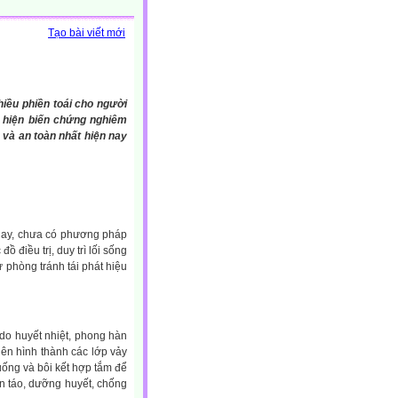
Tạo bài viết mới
iều phiền toái cho người
ất hiện biến chứng nghiêm
 và an toàn nhất hiện nay
 nay, chưa có phương pháp
 điều trị, duy trì lối sống
 phòng tránh tái phát hiệu
 do huyết nhiệt, phong hàn
ên hình thành các lớp vảy
uống và bôi kết hợp tắm để
ận táo, dưỡng huyết, chống