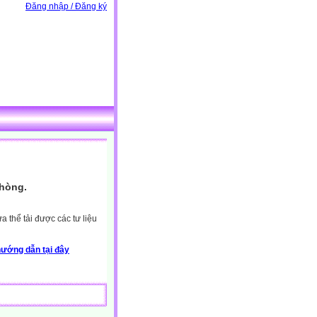
Đăng nhập / Đăng ký
Phòng.
 thể tải được các tư liệu
ướng dẫn tại đây