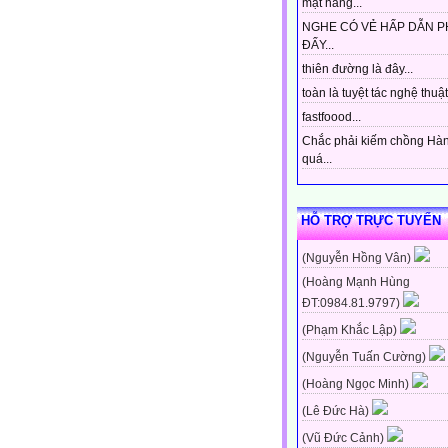
mặt hàng...
NGHE CÓ VẺ HẤP DẪN P
ĐẤY...
thiên đường là đây...
toàn là tuyệt tác nghệ thuật 
fastfoood...
Chắc phải kiếm chồng Hà
quá...
HỖ TRỢ TRỰC TUYẾN
(Nguyễn Hồng Vân)
(Hoàng Mạnh Hùng
ĐT:0984.81.9797)
(Phạm Khắc Lập)
(Nguyễn Tuấn Cường)
(Hoàng Ngọc Minh)
(Lê Đức Hà)
(Vũ Đức Cảnh)