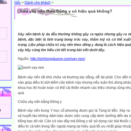
Gốc
>
Dành cho khách
>
Chữa vảy nến theo Đông y có hiệu quả không?
Vảy nến bệnh lý da liễu thường không gây ra ngứa nhưng gây ra nh
bệnh, đặc biệt là tình trạng bong tróc vảy, thẩm mỹ và có thể xu
trọng. Liệu pháp chữa trị vảy nến theo đông y đang là cách hiệu quả
vậy hãy cùng tìm hiểu chi tiết trong bài viết dưới đây.
Nguồn:
http://sinhlongduong.com/vay-nen/
Bệnh vảy nến rất khó chữa và thường dai dẳng, dễ tái phát. Cho đến
nào giúp điều trị dứt điểm căn bệnh này nhưng nếu tuân thủ đúng phác đồ
khoa học thì hoàn toàn có thể cải thiện nhanh các triệu chứng cũng như
quả.
Chữa vảy nến bằng Đông y
g
Bệnh vảy nến trong Y học cổ phương được gọi là Tùng bì tiễn. Xảy ra
và huyết táo không đảm bảo được việc cung cấp dinh dưỡng đến da n
trắng bạc đỏ rát. Căn cứ vào đây mà Đông y sẽ sử dụng các bài thuốc 
điều trị cả bên trong lẫn ngoài mang lại hiệu quả tối ưu nhất giúp nhu