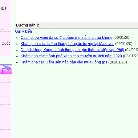
HẾT
Đường dẫn
:
p
...
Gửi ý kiến
Cách chữa viêm da cơ địa bằng một nắm lá trầu không
(06/01/20)
n Quốc
Khám phá các ốc đảo thẳng hàng ấn tượng tại Maldives
(06/01/20)
Du lịch Hong Kong - dành thời gian ghé thăm tu viện vạn Phật
(04/01/
Khám phá các thành phố xanh cho chuyến du lịch năm 2020
(03/01/2
Khám phá các điểm đến hấp dẫn vào mùa đông (p1)
(02/01/20)