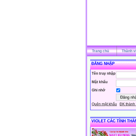
Trang chủ
Thành v
ĐĂNG NHẬP
Tên truy nhập
Mật khẩu
Ghi nhớ
Quên mật khẩu
ĐK thành 
VIOLET CÁC TỈNH THÀ