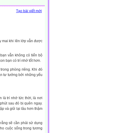
Tạo bài viết mới
y mai khi lên lớp vẫn được
 bạn vẫn không có tiến bộ
n bạn có trí nhớ tốt hơn.
 trong phòng riêng. Khi đó
tán tư tưởng bởi những yếu
 là trí nhớ tức thời, là nơi
 phút sau đó bị quên ngay.
hập và giữ lại lâu hơn thậm
t rằng sẽ cần phải sử dụng
 cho cuộc sống trong tương