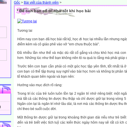
Gốc
>
Bài viết của thành viên
>
* Để con bạn có trí nhớ tốt khi học bài
Tương lai
Hôm nay con bạn đã học bài rất kỹ, học đi học lại nhiều lần nhưng ngà
điểm kém và cô giáo phê vào vở “em chưa thuộc bài”.
Ðã nhiều lần như thế và mặc dù rất cố gắng và chịu khó học mà con
hơn. Những lúc như thế bạn không nên tỏ ra quá lo lắng mà phải giúp co
Trước tiên con bạn cần phải có một góc học tập yên tĩnh, tốt nhất là ở
con bạn có thể tập trung suy nghĩ vào bài học hơn và không bị phân 
tố khách quan bên ngoài và bạn nên:
Hướng vào mục đích rõ ràng:
Trong trí óc của trẻ luôn luôn tồn tại 2 ngăn trí nhớ riêng biệt: một ngăn
mà tất cả các thông tin được thu thập và chỉ được giữ lại trong vòng 5
Ngăn còn lại là ngăn trí nhớ lâu dài, là nơi mà các thông tin được thu t
g
chí theo bé suốt cuộc đời.
Một thông tin được giữ lại trong khoảng thời gian dài nếu như trẻ biế
đến và trẻ biết việc tích luỹ các kiến thức ngày hôm nay sẽ rất có ích