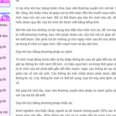
lai.
Ví dụ như khi học bảng nhân chia, bạn nên thường xuyên nói với bé: 
tắc cộng, trừ nhân chia sẽ giúp con tự tính toán tiền khi muốn mua một c
Anh, bạn nói với con bạn: Ðể có thể tham gia vào trò chơi nào đó, đ
hiểu được quy tắc của trò chơi đó được viết bằng tiếng Anh.
 khảo.
Ðôi khi bài học không có tác dụng trực tiếp như môn lịch sử, để con b
bị mất phương hướng, bạn nên phán đoán các câu hỏi mà cô giáo sẽ
đi đảo
trẻ biết được cần phải trả lời những gì cho ngày hôm sau thì mọi thông
lại trong trí nhớ có logic hơn, liền mạch hơn và lâu dài hơn.
g tôi
Dạy trẻ học bằng phương pháp so sánh:
g tôi
Trí nhớ hoạt động trước tiên là thu thập thông tin sau đó gắn kết các t
giữ lại thông tin một cách tốt hơn, có hiệu quả hơn và trong thời gian 
g tôi
là trí nhớ của trẻ phải biết gắn kết liền mạch, logic các thông tin lại v
giữa cái cũ với cái mới. Các thông tin mới nhận được phải được đặ
thông tin cũ. Các thông tin mới có thể bổ sung, loại bỏ hay phủ định, k
g tôi
cũ.
g tôi
Ðể giúp trẻ nhớ lâu, bạn nên thường xuyên làm phép so sánh giữa cá
với cái mà trẻ đã biết.
g tôi
Dạy trẻ học bằng phương pháp nhắc lại:
Kinh nghiệm cho thấy rằng: người ta sẽ nhanh chóng quên 50% các th
ay các
trong nửa giờ đầu, 80% thông tin còn lại bị quên dần từ ngày này 