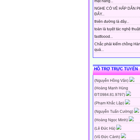
mặt hàng...
NGHE CÓ VẺ HẤP DẪN P
ĐẤY...
thiên đường là đây...
toàn là tuyệt tác nghệ thuật 
fastfoood...
Chắc phải kiếm chồng Hà
quá...
HỖ TRỢ TRỰC TUYẾN
(Nguyễn Hồng Vân)
(Hoàng Mạnh Hùng
ĐT:0984.81.9797)
(Phạm Khắc Lập)
(Nguyễn Tuấn Cường)
(Hoàng Ngọc Minh)
(Lê Đức Hà)
(Vũ Đức Cảnh)