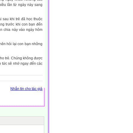
hiều lần từ ngày này sang
 sau khi trẻ đã học thuộc
sáng trước khi con bạn đến
hân chia này vào ngày hôm
nên hỏi lại con bạn những
 cho trẻ. Chúng không được
p tức sẽ nhớ ngay đến các
Nhắn tin cho tác giả