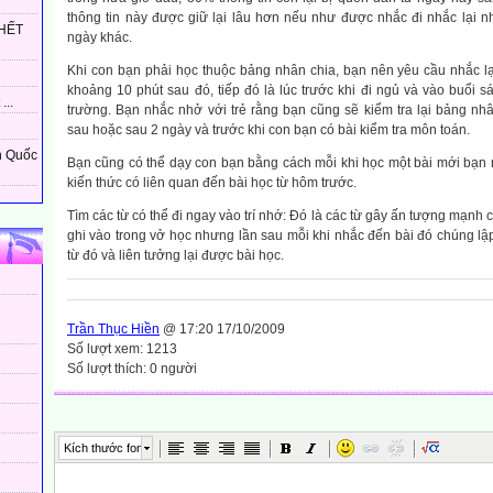
thông tin này được giữ lại lâu hơn nếu như được nhắc đi nhắc lại n
HẾT
ngày khác.
Khi con bạn phải học thuộc bảng nhân chia, bạn nên yêu cầu nhắc lại
khoảng 10 phút sau đó, tiếp đó là lúc trước khi đi ngủ và vào buổi 
...
trường. Bạn nhắc nhở với trẻ rằng bạn cũng sẽ kiểm tra lại bảng n
sau hoặc sau 2 ngày và trước khi con bạn có bài kiểm tra môn toán.
n Quốc
Bạn cũng có thể dạy con bạn bằng cách mỗi khi học một bài mới bạn 
kiến thức có liên quan đến bài học từ hôm trước.
Tìm các từ có thể đi ngay vào trí nhớ: Ðó là các từ gây ấn tượng mạnh
ghi vào trong vở học nhưng lần sau mỗi khi nhắc đến bài đó chúng lậ
từ đó và liên tưởng lại được bài học.
Trần Thục Hiền
@ 17:20 17/10/2009
Số lượt xem: 1213
Số lượt thích: 0 người
Kích thước font