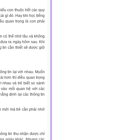
Nếu con thuộc hết các quy
ái gì đó. Hay khi học tiếng
iều quan trọng là con phải
ạn có thể nhớ lâu và không
 đưa ra ngày hôm sau. Khi
 tin cần thiết sẽ được giữ
hông tin lại với nhau. Muốn
dài hơn thì điều quan trọng
ới nhau và trẻ biết so sánh
t vào mối quan hệ với các
hẳng định lại các thông tin
i mới mà trẻ cần phải nhớ
ông tin thu nhận được chỉ
sang ngày khác. Nhưng các