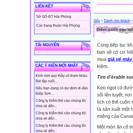
LIÊN KẾT
Sở GD-ĐT Hải Phòng
Gốc
>
Dành cho khách
Các trang thuộc Hải Phòng
Điểm danh các mó
Cùng tiếp tục k
TÀI NGUYÊN
bạn sẽ có cơ hội
mua
giá vé máy
CÁC Ý KIẾN MỚI NHẤT
kiệm.
Kính mời quý thầy cô tham khảo.
Tire d'érable su
Bài tập cuối...
Kẹo ngọt có đườ
Nếu bạn đang có dự định đi đảo
Điệp Sơn...
sôi lên tuyết, nơ
Công ty Kiếm thẻ cào chúng tôi
lịch có thể cuộn
chia sẻ đến...
là sản xuất một 
Công ty Kiếm thẻ cào chúng tôi
miệng của Canad
chia sẻ đến...
Công ty Kiếm thẻ cào chúng tôi
Một món ăn cổ t
chia sẻ đến...