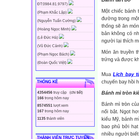
ĐT:0984.81.9797)
Một chiếc bánh 
(Phạm Khắc Lập)
đường trong một
(Nguyễn Tuấn Cường)
thống sẽ ăn món
(Hoàng Ngọc Minh)
bản không có nh
(Lê Đức Hà)
người lại thích
(Vũ Đức Cảnh)
Món ăn truyền 
(Phạm Ngọc Bách)
trứng và được kh
(Đoàn Quốc Việt)
Mua
Lịch bay 
chuyến bay hồi 
THỐNG KÊ
Bánh mì tròn ki
4354456
truy cập (
chi tiết
)
166
trong hôm nay
Bánh mì tròn củ
8574551
lượt xem
nổi bật. Ngọt h
167
trong hôm nay
kiểu Mỹ, bánh m
1135
thành viên
bao phủ bởi hạt
nhiều người biết
THÀNH VIÊN TRỰC TUYẾN