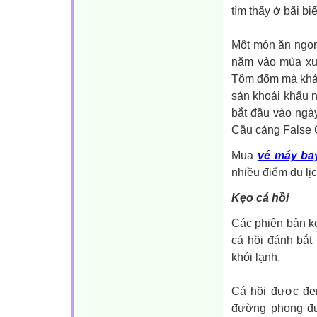
tìm thấy ở bãi bi
Một món ăn ngon 
năm vào mùa xuâ
Tôm đốm mà khác
sản khoái khẩu 
bắt đầu vào ngày
Cầu cảng False 
Mua
vé máy ba
nhiều điểm du lịc
Kẹo cá hồi
Các phiên bản kẹ
cá hồi đánh bắt
khói lạnh.
Cá hồi được đe
đường phong đư