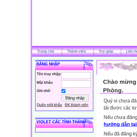
Trang chủ
Thành viên
Trợ giúp
Liên h
ĐĂNG NHẬP
Tên truy nhập
Chào mừng q
Mật khẩu
Phòng.
Ghi nhớ
Quý vị chưa đă
Quên mật khẩu
ĐK thành viên
tải được các tư
Nếu chưa đăng
VIOLET CÁC TỈNH THÀNH
hướng dẫn tại
Nếu đã đăng ký 