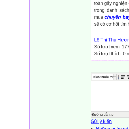
toàn gây nghiện 
trong danh sác
mua
chuyến bay
sẽ có cơ hội tìm
Lê Thị Thu Hươ
Số lượt xem: 17
Số lượt thích: 0
Kích thước font
Đường dẫn
:
p
Gửi ý kiến
Những quán mì 