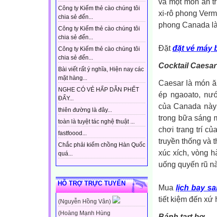
và một món ăn t
Công ty Kiếm thẻ cào chúng tôi
xi-rô phong Verm
chia sẻ đến...
phong Canada là 
Công ty Kiếm thẻ cào chúng tôi
chia sẻ đến...
Đặt
đặt vé máy 
Công ty Kiếm thẻ cào chúng tôi
chia sẻ đến...
Cocktail Caesar
Bài viết rất ý nghĩa, Hiện nay các
mặt hàng...
Caesar là món ă
NGHE CÓ VẺ HẤP DẪN PHẾT
ép ngaoato, nướ
ĐẤY...
của Canada này 
thiên đường là đây...
trong bữa sáng 
toàn là tuyệt tác nghệ thuật ...
chơi trang trí c
fastfoood...
truyền thống và t
Chắc phải kiếm chồng Hàn Quốc
xúc xích, vòng 
quá...
uống quyến rũ nà
HỖ TRỢ TRỰC TUYẾN
Mua
lịch bay sa
tiết kiệm đến xứ
(Nguyễn Hồng Vân)
(Hoàng Mạnh Hùng
Bánh tart bơ