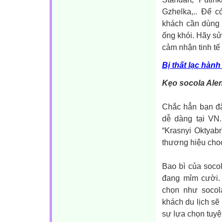
Gzhelka,.. Để c
khách cần dùng 
ống khói. Hãy sử
cảm nhận tinh tế 
Bị thất lạc hành
Kẹo socola Ale
Chắc hẳn bạn đã
dễ dàng tại VN.
“Krasnyi Oktyab
thương hiệu choc
Bao bì của soco
đang mỉm cười. 
chọn như socol
khách du lịch sẽ
sự lựa chọn tuyệ