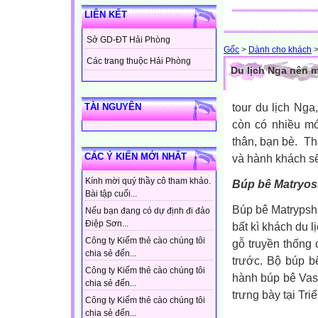
LIÊN KẾT
Sở GD-ĐT Hải Phòng
Gốc
>
Dành cho khách
Các trang thuộc Hải Phòng
Du lịch Nga nên m
tour du lịch Nga
TÀI NGUYÊN
còn có nhiều m
thân, bạn bè. T
CÁC Ý KIẾN MỚI NHẤT
và hành khách s
Kính mời quý thầy cô tham khảo.
Búp bê Matryo
Bài tập cuối...
Búp bê Matrypsh
Nếu bạn đang có dự định đi đảo
Điệp Sơn...
bất kì khách du 
Công ty Kiếm thẻ cào chúng tôi
gỗ truyền thống
chia sẻ đến...
trước. Bộ búp b
Công ty Kiếm thẻ cào chúng tôi
hành búp bê Vas
chia sẻ đến...
trưng bày tại Triể
Công ty Kiếm thẻ cào chúng tôi
chia sẻ đến...