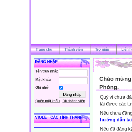
Trang chủ
Thành viên
Trợ giúp
Liên h
ĐĂNG NHẬP
Tên truy nhập
Chào mừng q
Mật khẩu
Phòng.
Ghi nhớ
Quý vị chưa đă
Quên mật khẩu
ĐK thành viên
tải được các tư
Nếu chưa đăng
VIOLET CÁC TỈNH THÀNH
hướng dẫn tại
Nếu đã đăng ký 