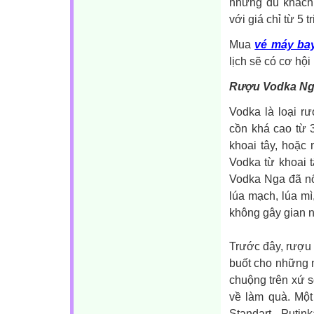
nhưng du khách
với giá chỉ từ 5 
Mua
vé máy bay
lịch sẽ có cơ hộ
Rượu Vodka N
Vodka là loại r
cồn khá cao từ 
khoai tây, hoặc 
Vodka từ khoai t
Vodka Nga đã nổ
lúa mạch, lúa m
không gây gian 
Trước đây, rượu 
buốt cho những 
chuộng trên xứ 
về làm quà. Một
Standart, Putin