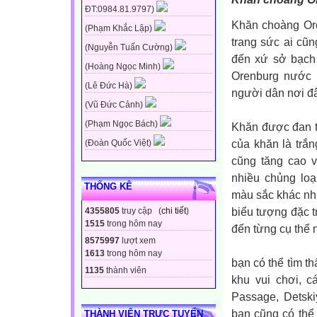
ĐT:0984.81.9797)
Khăn choàng Ore
(Phạm Khắc Lập)
trang sức ai cũn
(Nguyễn Tuấn Cường)
đến xứ sở bạch 
(Hoàng Ngọc Minh)
Orenburg nước N
(Lê Đức Hà)
người dân nơi đâ
(Vũ Đức Cảnh)
(Phạm Ngọc Bách)
Khăn được đan t
của khăn là trắn
(Đoàn Quốc Việt)
cũng tăng cao v
nhiều chủng lo
THỐNG KÊ
màu sắc khác nh
biểu tượng đặc t
4355805
truy cập (
chi tiết
)
1515
trong hôm nay
đến từng cụ thể 
8575997
lượt xem
1613
trong hôm nay
bạn có thể tìm t
1135
thành viên
khu vui chơi, c
Passage, Detski
bạn cũng có thể
THÀNH VIÊN TRỰC TUYẾN