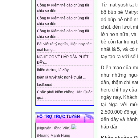
Từ matryoshka tr
Công ty Kiếm thẻ cào chúng tôi
chia sẻ đến...
bộ búp bê Matry
Công ty Kiếm thẻ cào chúng tôi
đó búp bê nhỏ n
chia sẻ đến...
chút, đến lượt 
Công ty Kiếm thẻ cào chúng tôi
lớn hơn nữa, và 
chia sẻ đến...
bê còn lại trong
Bài viết rất ý nghĩa, Hiện nay các
nhất là 5, và có
mặt hàng...
tay tạo ra với số
NGHE CÓ VẺ HẤP DẪN PHẾT
ĐẤY...
Diện mạo của mỗi
thiên đường là đây...
như những ngườ
toàn là tuyệt tác nghệ thuật ...
dân, thậm chí sa
fastfoood...
hero chỉ huy củ
Chắc phải kiếm chồng Hàn Quốc
ngày nay. Khách
quá...
tại Nga với mứ
2.500.000 đồng(
HỖ TRỢ TRỰC TUYẾN
đến đây và hành
hấp dẫn
(Nguyễn Hồng Vân)
(Hoàng Mạnh Hùng
Khăn choàng O