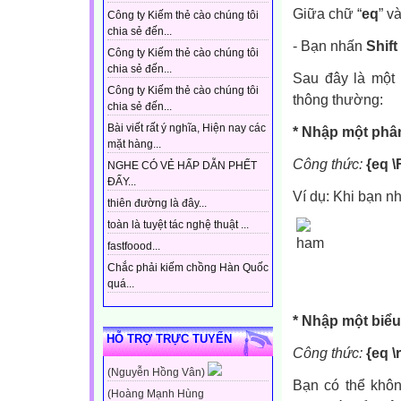
Giữa chữ “
eq
” v
Công ty Kiếm thẻ cào chúng tôi
chia sẻ đến...
- Bạn nhấn
Shift
Công ty Kiếm thẻ cào chúng tôi
chia sẻ đến...
Sau đây là một
Công ty Kiếm thẻ cào chúng tôi
thông thường:
chia sẻ đến...
Bài viết rất ý nghĩa, Hiện nay các
* Nhập một phâ
mặt hàng...
Công thức:
{eq \
NGHE CÓ VẺ HẤP DẪN PHẾT
ĐẤY...
Ví dụ: Khi bạn nh
thiên đường là đây...
toàn là tuyệt tác nghệ thuật ...
fastfoood...
Chắc phải kiếm chồng Hàn Quốc
quá...
* Nhập một biểu
HỖ TRỢ TRỰC TUYẾN
Công thức:
{eq \
(Nguyễn Hồng Vân)
Bạn có thể khôn
(Hoàng Mạnh Hùng