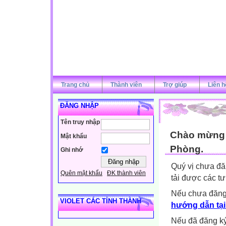
Trang chủ
Thành viên
Trợ giúp
Liên h
ĐĂNG NHẬP
Tên truy nhập
Chào mừng q
Mật khẩu
Phòng.
Ghi nhớ
Quý vị chưa đă
Quên mật khẩu
ĐK thành viên
tải được các tư
Nếu chưa đăng
VIOLET CÁC TỈNH THÀNH
hướng dẫn tại
Nếu đã đăng ký 