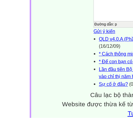
Đường dẫn
:
p
Gửi ý kiến
QLD v4.0.A (Phầ
(16/12/09)
* Cách thông mi
* Để con bạn có 
Lần đầu tiên Bộ
vào chỉ thị năm
Sự cố ở đâu?
(0
Câu lạc bộ thà
Website được thừa kế t
T