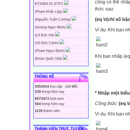
cũng có thể nhậ
ĐT:0984.81.9797)
thức sau:
(Phạm Khắc Lập)
{eq \r(chỉ số bậc
(Nguyễn Tuấn Cường)
(Hoàng Ngọc Minh)
Ví dụ: Khi bạn nh
(Lê Đức Hà)
(Vũ Đức Cảnh)
(Phạm Ngọc Bách)
Khi bạn nhập {eq 
(Đoàn Quốc Việt)
THỐNG KÊ
4353414
truy cập (
chi tiết
)
539
trong hôm nay
* Nhập một biểu
8573473
lượt xem
Công thức:
{eq \
564
trong hôm nay
1135
thành viên
Ví dụ: Khi bạn nh
THÀNH VIÊN TRỰC TUYẾN