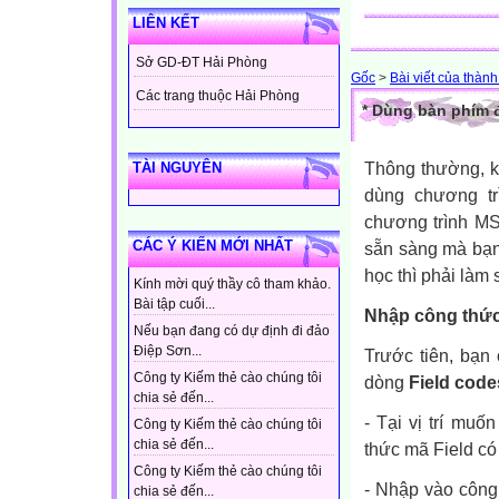
LIÊN KẾT
Sở GD-ĐT Hải Phòng
Gốc
>
Bài viết của thành
Các trang thuộc Hải Phòng
* Dùng bàn phím 
Thông thường, k
TÀI NGUYÊN
dùng chương tr
chương trình MS
CÁC Ý KIẾN MỚI NHẤT
sẵn sàng mà bạn 
học thì phải làm
Kính mời quý thầy cô tham khảo.
Bài tập cuối...
Nhập công thức
Nếu bạn đang có dự định đi đảo
Điệp Sơn...
Trước tiên, bạ
Công ty Kiếm thẻ cào chúng tôi
dòng
Field code
chia sẻ đến...
- Tại vị trí mu
Công ty Kiếm thẻ cào chúng tôi
chia sẻ đến...
thức mã Field c
Công ty Kiếm thẻ cào chúng tôi
- Nhập vào công
chia sẻ đến...