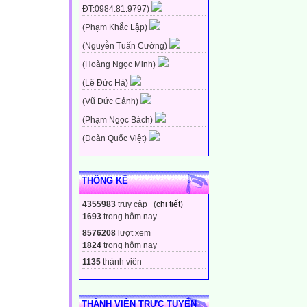
ĐT:0984.81.9797)
(Phạm Khắc Lập)
(Nguyễn Tuấn Cường)
(Hoàng Ngọc Minh)
(Lê Đức Hà)
(Vũ Đức Cảnh)
(Phạm Ngọc Bách)
(Đoàn Quốc Việt)
THỐNG KÊ
4355983
truy cập (
chi tiết
)
1693
trong hôm nay
8576208
lượt xem
1824
trong hôm nay
1135
thành viên
THÀNH VIÊN TRỰC TUYẾN