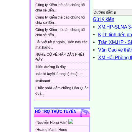
Công ty Kiếm thẻ cào chúng tôi
chia sẻ đến...
Đường dẫn
:
p
Công ty Kiếm thẻ cào chúng tôi
Gửi ý kiến
chia sẻ đến...
XM.HP-SLNA 3-2
Công ty Kiếm thẻ cào chúng tôi
Kịch tính đến p
chia sẻ đến...
Trận XM.HP - SL
Bài viết rất ý nghĩa, Hiện nay các
mặt hàng...
Văn Cao về thă
NGHE CÓ VẺ HẤP DẪN PHẾT
XM.Hải Phòng t
ĐẤY...
thiên đường là đây...
toàn là tuyệt tác nghệ thuật ...
fastfoood...
Chắc phải kiếm chồng Hàn Quốc
quá...
HỖ TRỢ TRỰC TUYẾN
(Nguyễn Hồng Vân)
(Hoàng Mạnh Hùng