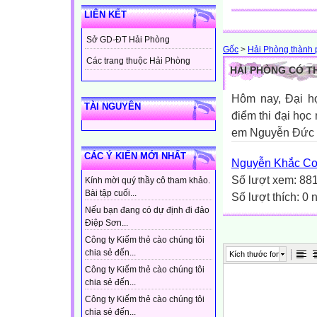
LIÊN KẾT
Sở GD-ĐT Hải Phòng
Gốc
>
Hải Phòng thành p
Các trang thuộc Hải Phòng
HẢI PHÒNG CÓ T
Hôm nay, Đại họ
TÀI NGUYÊN
điểm thi đại học
em Nguyễn Đức B
CÁC Ý KIẾN MỚI NHẤT
Nguyễn Khắc C
Số lượt xem: 88
Kính mời quý thầy cô tham khảo.
Bài tập cuối...
Số lượt thích: 0
Nếu bạn đang có dự định đi đảo
Điệp Sơn...
Công ty Kiếm thẻ cào chúng tôi
chia sẻ đến...
Kích thước font
Công ty Kiếm thẻ cào chúng tôi
chia sẻ đến...
Công ty Kiếm thẻ cào chúng tôi
chia sẻ đến...