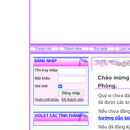
Trang chủ
Thành viên
Trợ giúp
Liên h
ĐĂNG NHẬP
Tên truy nhập
Chào mừng q
Mật khẩu
Phòng.
Ghi nhớ
Quý vị chưa đă
Quên mật khẩu
ĐK thành viên
tải được các tư
Nếu chưa đăng
VIOLET CÁC TỈNH THÀNH
hướng dẫn tại
Nếu đã đăng ký 