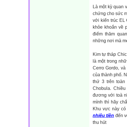
Là một kỳ quan v
chứng cho sức m
với kiến trúc EL
khỏe khoắn về p
điểm thăm quan
những nơi mà mọi
Kim tự tháp Chich
là một trong nhữ
Cerro Gordo, và 
của thành phố. N
thứ 3 trên toàn
Chobula. Chiều
đương với toà n
mình thì hãy ch
Khu vực này có
nhiêu tiền
đến vớ
thu hút