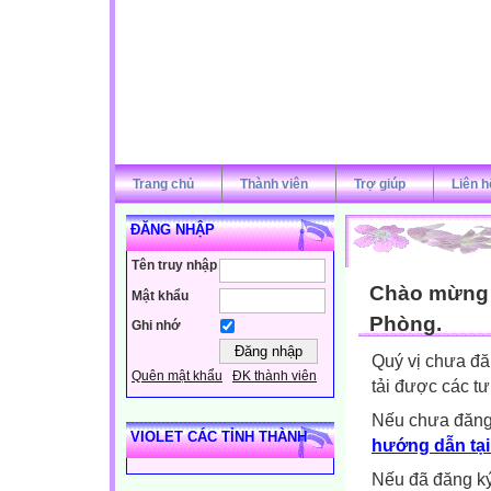
Trang chủ
Thành viên
Trợ giúp
Liên h
ĐĂNG NHẬP
Tên truy nhập
Chào mừng q
Mật khẩu
Phòng.
Ghi nhớ
Quý vị chưa đă
Quên mật khẩu
ĐK thành viên
tải được các tư
Nếu chưa đăng
VIOLET CÁC TỈNH THÀNH
hướng dẫn tại
Nếu đã đăng ký 