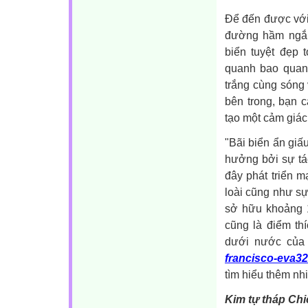
Để đến được với 
đường hầm ngắn
biển tuyệt đẹp 
quanh bao quanh
trắng cùng sóng 
bên trong, bạn 
tạo một cảm giác 
"Bãi biển ẩn giấ
hưởng bởi sự tá
đây phát triển 
loài cũng như s
sở hữu khoảng 1
cũng là điểm th
dưới nước của
francisco-eva32
tìm hiểu thêm nhi
Kim tự tháp Chi