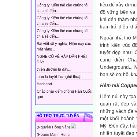
liệu để xây dựng
Công ty Kiếm thẻ cào chúng tôi
chia sẻ đến...
độ vững bền và 
Công ty Kiếm thẻ cào chúng tôi
khi đến thăm nhà
chia sẻ đến...
trạm trổ, điêu khắc
Công ty Kiếm thẻ cào chúng tôi
chia sẻ đến...
Ngoài nhà thờ Me
Bài viết rất ý nghĩa, Hiện nay các
trình kiến trúc 
mặt hàng...
tuyệt đẹp như: 
NGHE CÓ VẺ HẤP DẪN PHẾT
cung điện Chap
ĐẤY...
Underground...
thiên đường là đây...
bạn sẽ cơ hội kh
toàn là tuyệt tác nghệ thuật ...
fastfoood...
Hẻm núi Coppe
Chắc phải kiếm chồng Hàn Quốc
Hẻm núi này tọa
quá...
quan rất đẹp và
những vách đá v
HỖ TRỢ TRỰC TUYẾN
một khối hoành 
Mỹ. Đến đây, hà
(Nguyễn Hồng Vân)
nhiên tuyệt đẹp
(Hoàng Mạnh Hùng