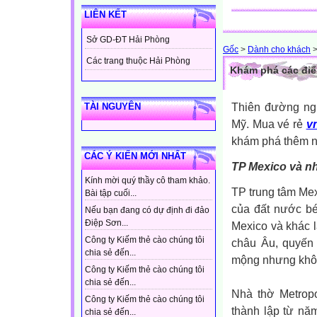
LIÊN KẾT
Sở GD-ĐT Hải Phòng
Gốc
>
Dành cho khách
Các trang thuộc Hải Phòng
Khám phá các điể
Thiên đường ng
TÀI NGUYÊN
Mỹ. Mua vé rẻ
vn
khám phá thêm nh
CÁC Ý KIẾN MỚI NHẤT
TP Mexico và nh
Kính mời quý thầy cô tham khảo.
TP trung tâm Me
Bài tập cuối...
của đất nước bé
Nếu bạn đang có dự định đi đảo
Điệp Sơn...
Mexico và khác 
Công ty Kiếm thẻ cào chúng tôi
châu Âu, quyến 
chia sẻ đến...
mộng nhưng khôn
Công ty Kiếm thẻ cào chúng tôi
chia sẻ đến...
Nhà thờ Metropo
Công ty Kiếm thẻ cào chúng tôi
thành lập từ nă
chia sẻ đến...