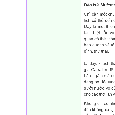
Đảo Isla Mujere
Chỉ cần một chu
lịch có thể đến 
Đây là một thiên
tách biệt hẳn vớ
quan có thể thỏa
bao quanh và tậ
bình, thư thái.
tại đây, khách 
gia Garrafon để
Lặn ngắm màu sắ
đang bơi lội tun
dưới nước vô cù
cho các thợ lặn 
Không chỉ có nhữ
đến không xa lạ