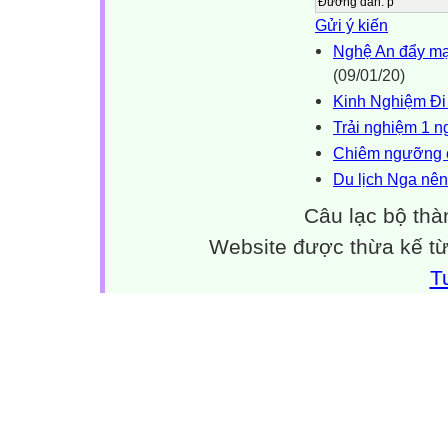
Đường dẫn
:
p
Gửi ý kiến
Nghệ An đẩy mạ
(09/01/20)
Kinh Nghiệm Đi
Trải nghiệm 1 n
Chiêm ngưỡng c
Du lịch Nga nên
Câu lạc bộ thà
Website được thừa kế t
T