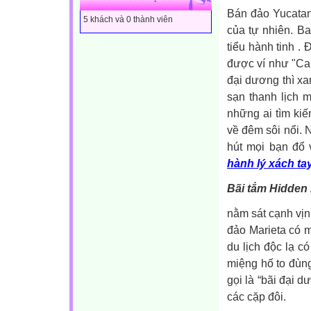
Bán đảo Yucatan
5 khách và 0 thành viên
của tự nhiên. B
tiểu hành tinh .
được ví như "Car
đại dương thì xa
sạn thanh lịch 
những ai tìm ki
về đêm sôi nổi. 
hút mọi bạn đổ
hành lý xách t
Bãi tắm Hidden
nằm sát cạnh vịn
đảo Marieta có m
du lịch độc lạ c
miệng hố to đùn
gọi là “bãi đại d
các cặp đôi.