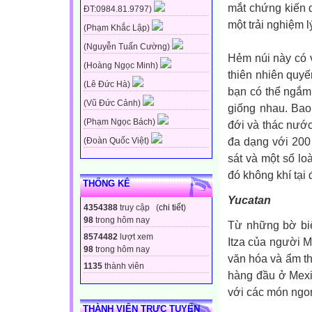
mắt chứng kiến d
ĐT:0984.81.9797)
một trải nghiệm l
(Phạm Khắc Lập)
(Nguyễn Tuấn Cường)
Hẻm núi này có v
(Hoàng Ngọc Minh)
thiên nhiên quyế
(Lê Đức Hà)
bạn có thể ngắm
(Vũ Đức Cảnh)
giống nhau. Bao 
(Phạm Ngọc Bách)
đới và thác nướ
đa dạng với 200 l
(Đoàn Quốc Việt)
sát và một số lo
đó không khí tại 
THỐNG KÊ
Yucatan
4354388
truy cập (
chi tiết
)
98
trong hôm nay
Từ những bờ biể
8574482
lượt xem
Itza của người M
98
trong hôm nay
văn hóa và ẩm th
1135
thành viên
hàng đầu ở Mexi
với các món ngon
THÀNH VIÊN TRỰC TUYẾN