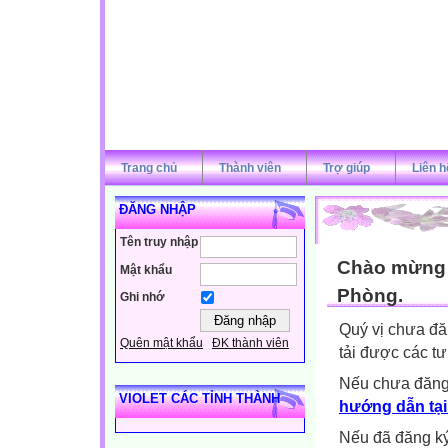
Trang chủ
Thành viên
Trợ giúp
Liên h
ĐĂNG NHẬP
Tên truy nhập
Chào mừng q
Mật khẩu
Phòng.
Ghi nhớ
Quý vị chưa đă
Quên mật khẩu
ĐK thành viên
tải được các tư
Nếu chưa đăng
VIOLET CÁC TỈNH THÀNH
hướng dẫn tại
Nếu đã đăng ký 