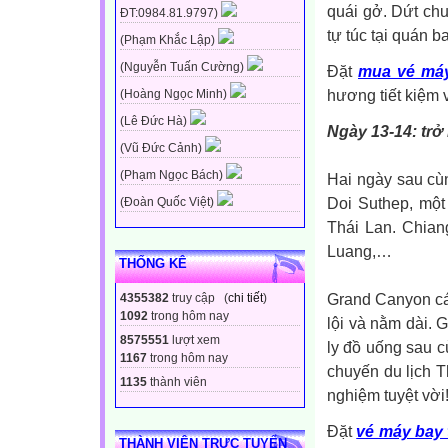
quái gở. Dứt chu
ĐT:0984.81.9797)
tự túc tại quán b
(Phạm Khắc Lập)
(Nguyễn Tuấn Cường)
Đặt
mua vé máy
hương tiết kiệm v
(Hoàng Ngọc Minh)
(Lê Đức Hà)
Ngày 13-14: trở 
(Vũ Đức Cảnh)
(Phạm Ngọc Bách)
Hai ngày sau cù
Doi Suthep, một
(Đoàn Quốc Việt)
Thái Lan. Chian
Luang,…
THỐNG KÊ
Grand Canyon cá
4355382
truy cập (
chi tiết
)
1092
trong hôm nay
lội và nằm dài. 
8575551
lượt xem
ly đồ uống sau c
1167
trong hôm nay
chuyến du lịch T
1135
thành viên
nghiệm tuyệt vời
Đặt
vé máy bay 
THÀNH VIÊN TRỰC TUYẾN