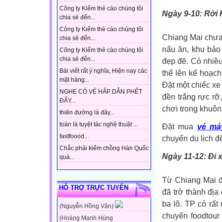
Công ty Kiếm thẻ cào chúng tôi
Ngày 9-10: Rời 
chia sẻ đến...
Công ty Kiếm thẻ cào chúng tôi
Chiang Mai chưa 
chia sẻ đến...
nấu ăn, khu bảo 
Công ty Kiếm thẻ cào chúng tôi
chia sẻ đến...
đẹp đẽ. Có nhiề
Bài viết rất ý nghĩa, Hiện nay các
thể lên kế hoạc
mặt hàng...
Đặt một chiếc xe
NGHE CÓ VẺ HẤP DẪN PHẾT
đền trắng rực r
ĐẤY...
chơi trong khuôn
thiên đường là đây...
toàn là tuyệt tác nghệ thuật ...
Đặt mua
vé má
fastfoood...
chuyến du lịch đ
Chắc phải kiếm chồng Hàn Quốc
Ngày 11-12: Đi 
quá...
Từ Chiang Mai đ
HỖ TRỢ TRỰC TUYẾN
đã trở thành đị
ba lô. TP có rấ
(Nguyễn Hồng Vân)
chuyến foodtour
(Hoàng Mạnh Hùng