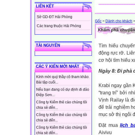
LIÊN KẾT
Sở GD-ĐT Hải Phòng
Gốc
>
Dành cho khách
Các trang thuộc Hải Phòng
Khám phá chuyến d
Tìm hiểu chuyến
TÀI NGUYÊN
động rực rỡ. Liê
cơ hội tìm hiểu 
CÁC Ý KIẾN MỚI NHẤT
Ngày 8: Đi phà 
Kính mời quý thầy cô tham khảo.
Bài tập cuối...
Krabi ngay gần 
Nếu bạn đang có dự định đi đảo
“trang trí” bởi 
Điệp Sơn...
Vịnh Railay là đ
Công ty Kiếm thẻ cào chúng tôi
để trải nghiệm h
chia sẻ đến...
mục sở thị ngôi đ
Công ty Kiếm thẻ cào chúng tôi
chia sẻ đến...
Đặt mua
lịch 
Công ty Kiếm thẻ cào chúng tôi
Aivivu
chia sẻ đến...