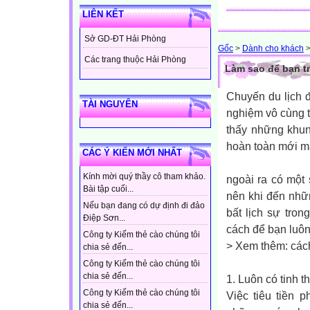
LIÊN KẾT
Sở GD-ĐT Hải Phòng
Gốc
>
Dành cho khách
Các trang thuộc Hải Phòng
Làm sao để bạn t
Chuyến du lịch 
TÀI NGUYÊN
nghiệm vô cùng t
thấy những khun
hoàn toàn mới mà
CÁC Ý KIẾN MỚI NHẤT
Kính mời quý thầy cô tham khảo.
ngoài ra có một 
Bài tập cuối...
nên khi đến nhữ
Nếu bạn đang có dự định đi đảo
bất lịch sự tro
Điệp Sơn...
cách để bạn luôn
Công ty Kiếm thẻ cào chúng tôi
> Xem thêm: cá
chia sẻ đến...
Công ty Kiếm thẻ cào chúng tôi
chia sẻ đến...
1. Luôn có tinh t
Công ty Kiếm thẻ cào chúng tôi
Việc tiêu tiền 
chia sẻ đến...