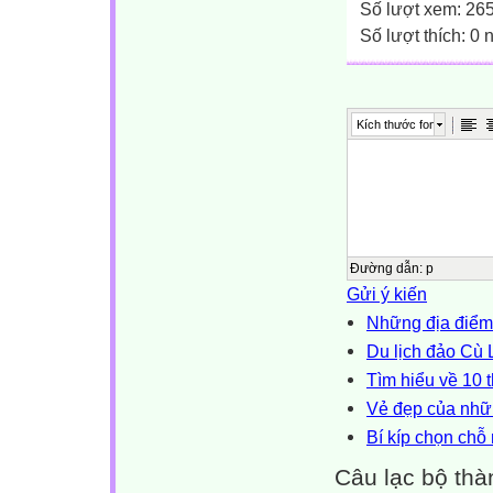
Số lượt xem: 26
Số lượt thích: 0
Kích thước font
Đường dẫn
:
p
Gửi ý kiến
Những địa điểm
Du lịch đảo Cù
Tìm hiểu về 10
Vẻ đẹp của nhữ
Bí kíp chọn chỗ
Câu lạc bộ thà