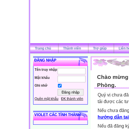
Trang chủ
Thành viên
Trợ giúp
Liên h
ĐĂNG NHẬP
Tên truy nhập
Chào mừng q
Mật khẩu
Phòng.
Ghi nhớ
Quý vị chưa đă
Quên mật khẩu
ĐK thành viên
tải được các tư
Nếu chưa đăng
VIOLET CÁC TỈNH THÀNH
hướng dẫn tại
Nếu đã đăng ký 