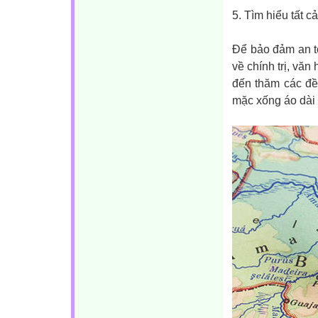
5. Tìm hiểu tất c
Để bảo đảm an to
về chính trị, vă
đến thăm các đề
mặc xống áo dài