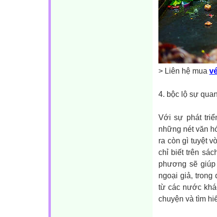
> Liên hệ mua
vé
4. bộc lộ sự qua
Với sự phát tri
những nét văn h
ra còn gì tuyệt v
chỉ biết trên sác
phương sẽ giúp 
ngoại giả, trong
từ các nước khá
chuyện và tìm hi