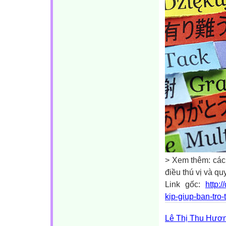
> Xem thêm: cá
điều thú vị và qu
Link gốc:
http:
kip-giup-ban-tro
Lê Thị Thu Hươ