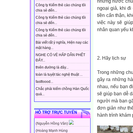
những nước chuy
Công ty Kiếm thẻ cào chúng tôi
ngoại giả, khi đi
chia sẻ đến...
tiền cẩn thận, k
Công ty Kiếm thẻ cào chúng tôi
việc này sẽ giú
chia sẻ đến...
nhân quan yếu k
Công ty Kiếm thẻ cào chúng tôi
chia sẻ đến...
Bài viết rất ý nghĩa, Hiện nay các
mặt hàng...
NGHE CÓ VẺ HẤP DẪN PHẾT
2. Hãy lịch sự
ĐẤY...
thiên đường là đây...
Trong những chu
toàn là tuyệt tác nghệ thuật ...
gây ra những hà
fastfoood...
nhau, nếu bạn đi 
Chắc phải kiếm chồng Hàn Quốc
sẽ giúp bạn dễ 
quá...
người mà bạn gặ
đơn giản như th
HỖ TRỢ TRỰC TUYẾN
hành trình khám 
(Nguyễn Hồng Vân)
(Hoàng Mạnh Hùng