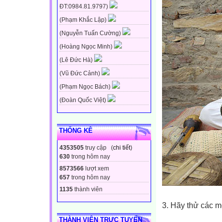
ĐT:0984.81.9797)
(Phạm Khắc Lập)
(Nguyễn Tuấn Cường)
(Hoàng Ngọc Minh)
(Lê Đức Hà)
(Vũ Đức Cảnh)
(Phạm Ngọc Bách)
(Đoàn Quốc Việt)
THỐNG KÊ
4353505
truy cập (
chi tiết
)
630
trong hôm nay
8573566
lượt xem
657
trong hôm nay
1135
thành viên
3. Hãy thử các 
THÀNH VIÊN TRỰC TUYẾN