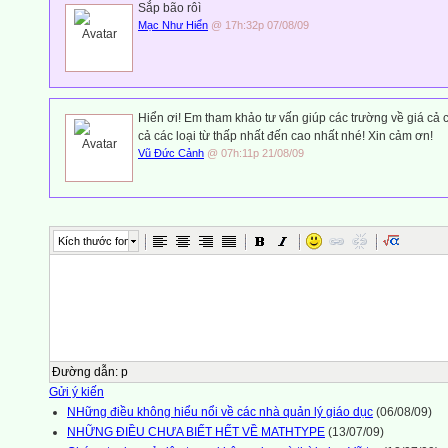
Sắp bão rôì
Mạc Như Hiển
@ 17h:32p 07/08/09
Hiển ơi! Em tham khảo tư vấn giúp các trường về giá cả c
cả các loại từ thấp nhất đến cao nhất nhé! Xin cảm ơn!
Vũ Đức Cảnh
@ 07h:11p 21/08/09
Kích thước font
Đường dẫn
:
p
Gửi ý kiến
NHững điều không hiểu nổi về các nhà quản lý giáo dục
(06/08/09)
NHỮNG ĐIỀU CHƯA BIẾT HẾT VỀ MATHTYPE
(13/07/09)