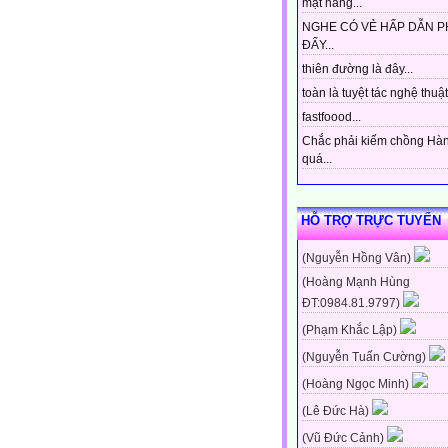
mặt hàng...
NGHE CÓ VẺ HẤP DẪN P
ĐẤY...
thiên đường là đây...
toàn là tuyệt tác nghệ thuật 
fastfoood...
Chắc phải kiếm chồng Hà
quá...
HỖ TRỢ TRỰC TUYẾN
(Nguyễn Hồng Vân)
(Hoàng Mạnh Hùng
ĐT:0984.81.9797)
(Phạm Khắc Lập)
(Nguyễn Tuấn Cường)
(Hoàng Ngọc Minh)
(Lê Đức Hà)
(Vũ Đức Cảnh)