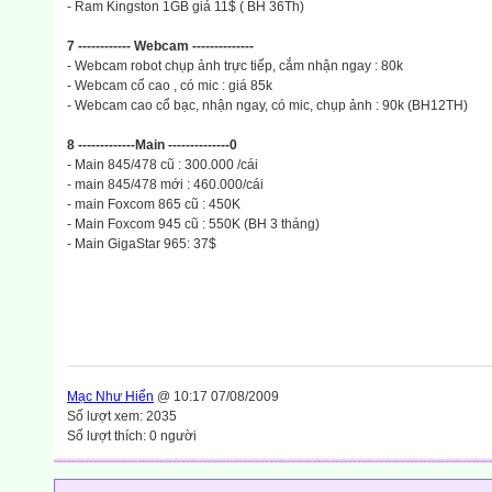
- Ram Kingston 1GB giá 11$ ( BH 36Th)
7 ------------ Webcam --------------
- Webcam robot chụp ảnh trực tiếp, cắm nhận ngay : 80k
- Webcam cổ cao , có mic : giá 85k
- Webcam cao cổ bạc, nhận ngay, có mic, chụp ảnh : 90k (BH12TH)
8 -------------Main --------------0
- Main 845/478 cũ : 300.000 /cái
- main 845/478 mới : 460.000/cái
- main Foxcom 865 cũ : 450K
- Main Foxcom 945 cũ : 550K (BH 3 tháng)
- Main GigaStar 965: 37$
Mạc Như Hiển
@ 10:17 07/08/2009
Số lượt xem: 2035
Số lượt thích: 0 người