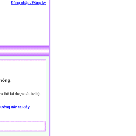
Đăng nhập / Đăng ký
Phòng.
 thể tải được các tư liệu
ướng dẫn tại đây