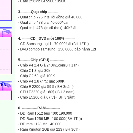
- Card 256Mb GF5500 : 350K
3---------Quạt chíp ---------
- Quạt chip 775 Intel lõi đồng giá:40.000
- Quạt chip 478 giá :40.000/ cái
- Quạt chíp 478 xịn cũ (box): 40K/cái
4. -------CD_ DVD mới 100%---------
)
- CD Samsung loại 1 : 70.000/cái (BH 12Th)
- DVD combo samsung : 250.000đ bảo hành 12t
5-------- Chip (CPU) ------------
- Chíp P4 2.4 Giá 240K/1con(BH 1Th)
- Chip C1.8: giá 30k
- Chip C2.53: giá 100K
- Chip P4 2.8 /775: gia: 500K
YẾN
- Chip E 2200 giá 59.5 ( BH 3năm)
- CPU E2220 giá : 60$ ( BH 3 nam)
- Chip E5200 giá 67.5$ ( BH 3Năm)
6. -------------RAM------------
- DD Ram I 512 bus 400: 190.000
- DD Ram I 256 MB : 100.000( BH 1Th))
- DD ram I 128 Mb : 40.000
- Ram Kington 2GB giá 22$ ( BH 36th)