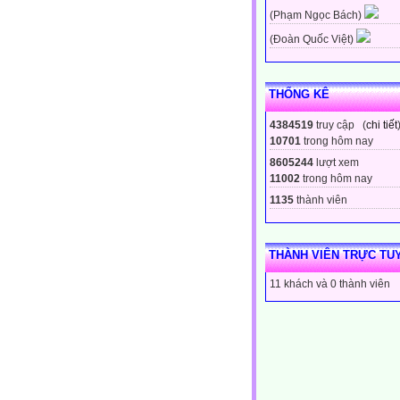
(Phạm Ngọc Bách)
(Đoàn Quốc Việt)
THỐNG KÊ
4384519
truy cập (
chi tiết
10701
trong hôm nay
8605244
lượt xem
11002
trong hôm nay
1135
thành viên
THÀNH VIÊN TRỰC TU
11 khách và 0 thành viên