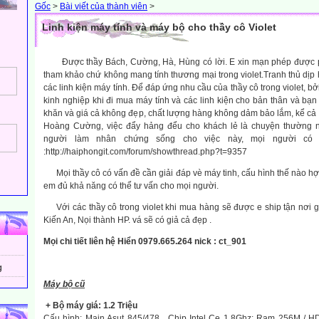
Gốc
>
Bài viết của thành viên
>
Linh kiện máy tính và máy bộ cho thầy cô Violet
Được thầy Bách, Cường, Hà, Hùng có lời. E xin mạn phép được po
tham khảo chứ không mang tính thương mại trong violet.Tranh thủ dịp
các linh kiện máy tính. Để đáp ứng nhu cầu của thầy cô trong violet, bở
kinh nghiệp khi đi mua máy tính và các linh kiện cho bản thân và bạ
khăn và giá cả không đẹp, chất lượng hàng không dảm bảo lắm, kể c
Hoàng Cường, việc đẩy hảng đểu cho khách lẻ là chuyện thường n
người làm nhân chứng sống cho việc này, mọi người có
:http://haiphongit.com/forum/showthread.php?t=9357
Mọi thầy cô có vấn đề cần giải đáp vè máy tinh, cấu hình thế nào hợp
em đủ khả năng có thể tư vấn cho mọi người.
Với các thầy cô trong violet khi mua hàng sẽ được e ship tận nơi gồ
Kiến An, Nọi thành HP. vá sẽ có giả cả đẹp .
Mọi chi tiết liên hệ Hiển 0979.665.264 nick : ct_901
g
Máy bộ cũ
+ Bộ máy giá: 1.2 Triệu
Cấu hình: Main Asut 845/478 , Chip Intel Ce 1.8Ghz; Ram 256M / 