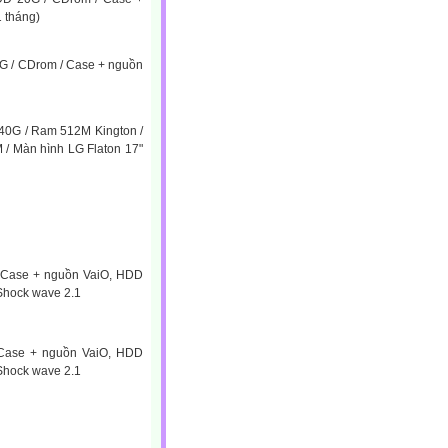
 tháng)
0G / CDrom / Case + nguồn
 40G / Ram 512M Kington /
 / Màn hình LG Flaton 17"
, Case + nguồn VaiO, HDD
Shock wave 2.1
 Case + nguồn VaiO, HDD
Shock wave 2.1