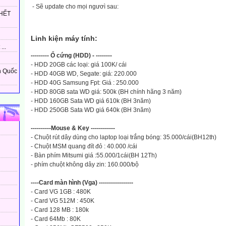
- Sẽ update cho mọi ngươì sau:
HẾT
Linh kiện máy tính:
...
--------- Ổ cứng (HDD) - --------
- HDD 20GB các loại: giá 100K/ cái
n Quốc
- HDD 40GB WD, Segate: giá: 220.000
- HDD 40G Samsung Fpt: Giá : 250.000
- HDD 80GB sata WD giá: 500k (BH chính hãng 3 năm)
- HDD 160GB Sata WD giá 610k (BH 3năm)
- HDD 250GB Sata WD giá 640k (BH 3năm)
----------Mouse & Key ------------
- Chuột rút dây dùng cho laptop loại trắng bóng: 35.000/cái(BH12th)
- Chuột MSM quang đít đỏ : 40.000 /cái
- Bàn phím Mitsumi giá :55.000/1cái(BH 12Th)
- phím chuột không dây zin: 160.000/bộ
----Card màn hình (Vga) -----------------
- Card VG 1GB : 480K
- Card VG 512M : 450K
- Card 128 MB : 180k
- Card 64Mb : 80K