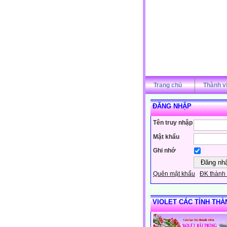
Trang chủ
Thành v
ĐĂNG NHẬP
Tên truy nhập
Mật khẩu
Ghi nhớ
Quên mật khẩu
ĐK thành 
VIOLET CÁC TỈNH THÀ