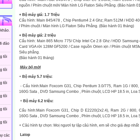
nguồn / Phím chuột mới/ Màn hình LG Flaton Siêu Phằng. (Bảo hành 01
+ Bộ máy giá: 1.7 Triệu
Cấu hình: Main 845/478 , Chip Pentium4 2.4 Ghz; Ram 512M / HDD 4
/ Phím chuột / Màn hình LG Flaton Siêu Phằng. (Bảo hành 01 tháng)
 khảo.
+ Bộ máy giá: 2 triệu
Cấu hình: Main 865 Micro 775/ Chíp Intel Ce 2.8 Ghz / HDD Samsung
đi đảo
Card VGA rời 128M GF5200 / Case nguồn Orien xịn / Phím chuột MSM
Siêu phẳng.
g tôi
(Bảo hành 01 tháng)
Máy bộ mới
g tôi
+
Bộ máy 5.7 triệu:
g tôi
- Cấu hình:Main Foxcom G31, Chip Pentium 3.0/775, Ram 1G / 800
160G Sata , DVD Samsung Combo , Phím chuột, LCD HP 18.5 in, Loa 
g tôi
+
Bộ máy 6.2 triệu:
g tôi
Cấu hình:Main Foxcom G31, Chip D E2220(2x2.4), Ram 2G / 800,
160G Sata , DVD Samsung Combo , Phím chuột, LCD HP 18.5 in, Loa 
g tôi
+ Câú hình tự chọn: Moị ngươì tự lập câú hình, em sẽ cho giá đẹp nhất
Latop
ay các