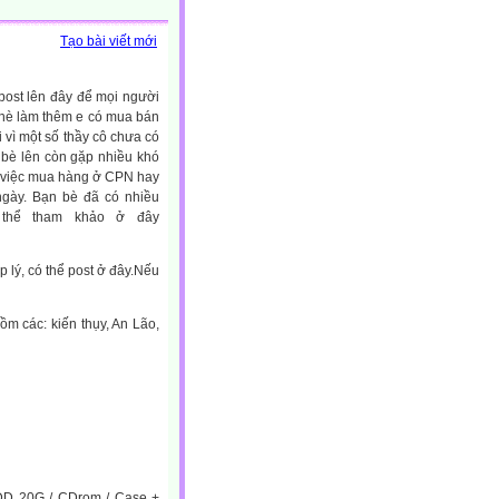
Tạo bài viết mới
st lên đây để mọi người
 hè làm thêm e có mua bán
i vì một số thầy cô chưa có
n bè lên còn gặp nhiều khó
ả việc mua hàng ở CPN hay
gày. Bạn bè đã có nhiều
 thể tham khảo ở đây
 lý, có thể post ở đây.Nếu
m các: kiến thụy, An Lão,
HDD 20G / CDrom / Case +