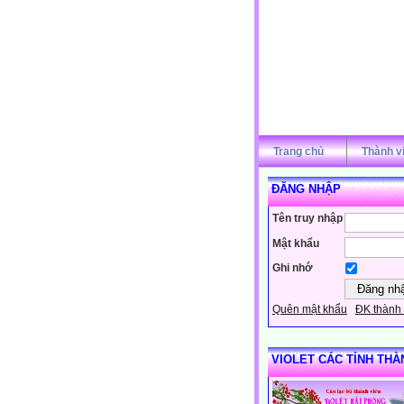
Trang chủ
Thành v
ĐĂNG NHẬP
Tên truy nhập
Mật khẩu
Ghi nhớ
Quên mật khẩu
ĐK thành 
VIOLET CÁC TỈNH THÀ