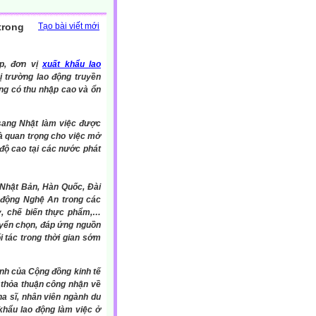
trong
Tạo bài viết mới
̣p, đơn vị
xuất khẩu lao
hị trường lao động truyền
ăng có thu nhập cao và ổn
 sang Nhật làm việc được
đà quan trọng cho việc mở
 độ cao tại các nước phát
Nhật Bản, Hàn Quốc, Đài
 động Nghệ An trong các
, chế biến thực phẩm,…
yển chọn, đáp ứng nguồn
́i tác trong thời gian sớm
h của Cộng đồng kinh tế
thỏa thuận công nhận về
ha sĩ, nhân viên ngành du
hẩu lao động làm việc ở