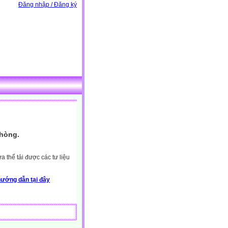
Đăng nhập / Đăng ký
Phòng.
 thể tải được các tư liệu
ướng dẫn tại đây