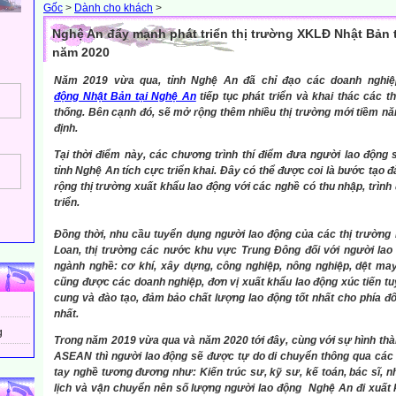
Gốc
>
Dành cho khách
>
Nghệ An đẩy mạnh phát triển thị trường XKLĐ Nhật Bản 
năm 2020
Năm 2019 vừa qua, tỉnh Nghệ An đã chỉ đạo các doanh nghiê
động Nhật Bản tại Nghệ An
tiếp tục phát triển và khai thác các t
thống. Bên cạnh
đó, sẽ mở rộng thêm nhiều thị trường mới tiềm n
định.
Tại thời điểm này, các chương trình thí điểm đưa người lao động
tỉnh Nghệ An tích cực triển khai. Đây có thể được coi là bước tạo 
rộng thị trường xuất khẩu lao động với các nghề có thu nhập, trình
triển.
Đồng thời, nhu cầu tuyển dụng người lao động của các thị trường 
Loan, thị trường các nước khu vực Trung Đông đối với người lao
ngành nghề: cơ khí, xây dựng, công nghiệp, nông nghiệp, dệt may
cũng được các doanh nghiệp, đơn vị xuất khẩu lao động xúc tiến tu
cung và đào tạo, đảm bảo chất lượng lao động tốt nhất cho phía đô
nhất.
g
Trong năm 2019 vừa qua và năm 2020 tới đây, cùng với sự hình thàn
ASEAN thì người lao động sẽ được tự do di chuyển thông qua các 
tay nghề tương đương như: Kiến trúc sư, kỹ sư, kế toán, bác sĩ, n
lịch và vận chuyển nên số lượng người lao động Nghệ An đi xuất k