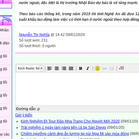
nước ngoài, đặc biệt là thị trường Nhật Bản dự báo là sẽ tăng mạnh.
Theo báo cáo thống kê, trong năm 2019 thì tỉnh Nghệ An đã đưa 1
xuất khẩu lao động làm việc có thời hạn ở nước ngoài theo hợp đồng
 khảo.
Nguyễn Thị Nghĩa
@ 14:42 09/01/2020
Số lượt xem: 231
đi đảo
Số lượt thích: 0 người
g tôi
Kích thước font
g tôi
g tôi
g tôi
g tôi
Đường dẫn
:
p
Gửi ý kiến
Kinh Nghiệm Đi Tour Đảo Nha Trang Cho Người Mới 2020
(09/01/20)
g tôi
Trải nghiệm 1 ngày làm nàng tiên cá tại San Diego
(09/01/20)
Chiêm ngưỡng cảnh đẹp ấn tượng tại núi Nga Mi vào mùa đông
(08/0
ay các