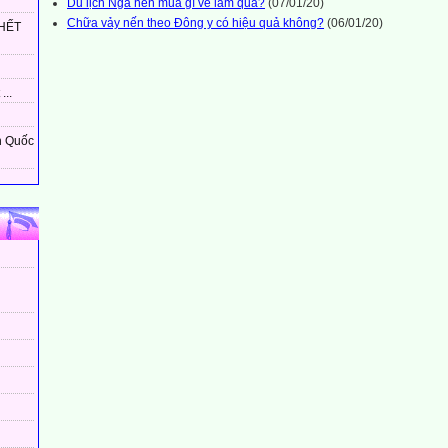
Du lịch Nga nên mua gì về làm quà?
(07/01/20)
Chữa vảy nến theo Đông y có hiệu quả không?
(06/01/20)
HẾT
...
n Quốc