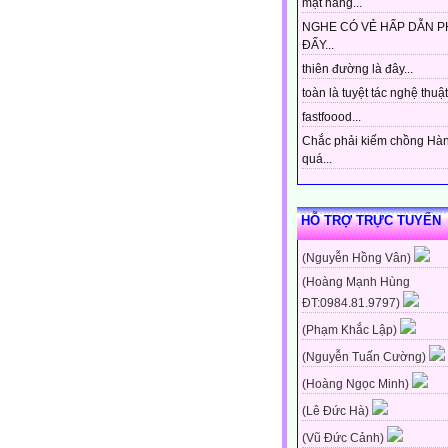
mặt hàng...
NGHE CÓ VẺ HẤP DẪN P
ĐẤY...
thiên đường là đây...
toàn là tuyệt tác nghệ thuật 
fastfoood...
Chắc phải kiếm chồng Hà
quá...
HỖ TRỢ TRỰC TUYẾN
(Nguyễn Hồng Vân)
(Hoàng Mạnh Hùng
ĐT:0984.81.9797)
(Phạm Khắc Lập)
(Nguyễn Tuấn Cường)
(Hoàng Ngọc Minh)
(Lê Đức Hà)
(Vũ Đức Cảnh)