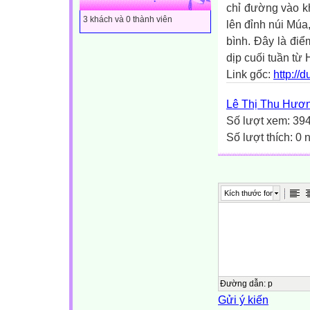
chỉ đường vào k
3 khách và 0 thành viên
lên đỉnh núi Mú
bình. Đây là điể
dịp cuối tuần từ 
Link gốc:
http://
Lê Thị Thu Hươ
Số lượt xem: 39
Số lượt thích: 0
Kích thước font
Đường dẫn
:
p
Gửi ý kiến