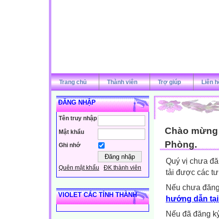
Trang chủ
Thành viên
Trợ giúp
Liên h
ĐĂNG NHẬP
Tên truy nhập
Chào mừng q
Mật khẩu
Phòng.
Ghi nhớ
Quý vị chưa đă
Quên mật khẩu
ĐK thành viên
tải được các tư
Nếu chưa đăng
VIOLET CÁC TỈNH THÀNH
hướng dẫn tại
Nếu đã đăng ký 