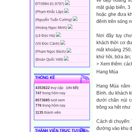
vẻ đẹp hoang vu
ĐT:0984.81.9797)
mặt giáp biển, 3
(Phạm Khắc Lập)
hoặc ghe đưa kh
(Nguyễn Tuấn Cường)
đênh trên sóng 
(Hoàng Ngọc Minh)
Nơi đây tuy chư
(Lê Đức Hà)
khách thời cơ đ
(Vũ Đức Cảnh)
mất khoảng 250.
(Phạm Ngọc Bách)
khứ hồi, bữa ăn;
(Đoàn Quốc Việt)
> Xem thêm: các
Hang Múa
THỐNG KÊ
Hang Múa nằm d
4353622
truy cập (
chi tiết
)
Bình. du khách k
747
trong hôm nay
dưới chân núi c
8573685
lượt xem
776
trong hôm nay
trông xa hệt nh
1135
thành viên
Cách di chuyển: 
đường vào khu du
THÀNH VIÊN TRỰC TUYẾN