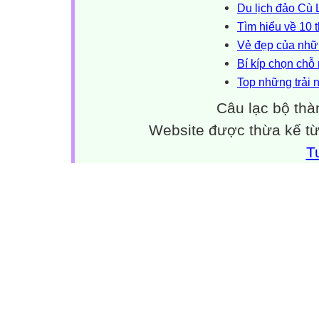
Du lịch đảo Cù
Tìm hiểu về 10
Vẻ đẹp của nhữ
Bí kíp chọn chỗ
Top những trải 
Câu lạc bộ thà
Website được thừa kế t
T