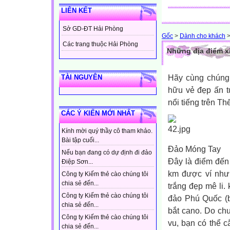
LIÊN KẾT
Sở GD-ĐT Hải Phòng
Gốc
>
Dành cho khách
Các trang thuộc Hải Phòng
Những địa điểm x
Hãy cùng chúng 
TÀI NGUYÊN
hữu vẻ đẹp ấn t
nổi tiếng trên Th
CÁC Ý KIẾN MỚI NHẤT
Kính mời quý thầy cô tham khảo.
Bài tập cuối...
Đảo Móng Tay
Nếu bạn đang có dự định đi đảo
Đây là điểm đến
Điệp Sơn...
km được ví như 
Công ty Kiếm thẻ cào chúng tôi
chia sẻ đến...
trắng đẹp mê li.
Công ty Kiếm thẻ cào chúng tôi
đảo Phú Quốc (b
chia sẻ đến...
bắt cano. Do ch
Công ty Kiếm thẻ cào chúng tôi
vu, bạn có thể c
chia sẻ đến...