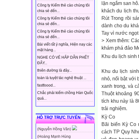
lặn ngắm san hô
Công ty Kiếm thẻ cào chúng tôi
khách du lịch t
chia sẻ đến...
Rút Trong rồi s
Công ty Kiếm thẻ cào chúng tôi
chia sẻ đến...
dành cho du khá
Công ty Kiếm thẻ cào chúng tôi
Tay vì nước ngọt
chia sẻ đến...
> Xem thêm: C
Bài viết rất ý nghĩa, Hiện nay các
khám phá đảo M
mặt hàng...
Khu du lịch sinh 
NGHE CÓ VẺ HẤP DẪN PHẾT
ĐẤY...
Khu du lịch sin
thiên đường là đây...
nhỏ, nổi bật với 
toàn là tuyệt tác nghệ thuật ...
xanh trong, và 
fastfoood...
Thuột khoảng 90
Chắc phải kiếm chồng Hàn Quốc
quá...
tích khu này là 
trải nghiệm.
Kỳ Co
HỖ TRỢ TRỰC TUYẾN
Bãi biển Kỳ Co 
(Nguyễn Hồng Vân)
cách TP Quy Nhơ
(Hoàng Mạnh Hùng