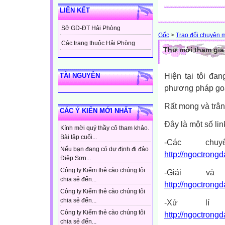
LIÊN KẾT
Sở GD-ĐT Hải Phòng
Gốc
>
Trao đổi chuyên 
Các trang thuộc Hải Phòng
Thư mời tham gia
Hiện tại tôi đa
TÀI NGUYÊN
phương pháp goáo
Rất mong và trân
CÁC Ý KIẾN MỚI NHẤT
Đây là một số link
Kính mời quý thầy cô tham khảo.
Bài tập cuối...
-Các ch
Nếu bạn đang có dự định đi đảo
http://ngoctrongd
Điệp Sơn...
Công ty Kiếm thẻ cào chúng tôi
-Giải v
chia sẻ đến...
http://ngoctrongd
Công ty Kiếm thẻ cào chúng tôi
chia sẻ đến...
-Xử lí 
Công ty Kiếm thẻ cào chúng tôi
http://ngoctrongd
chia sẻ đến...