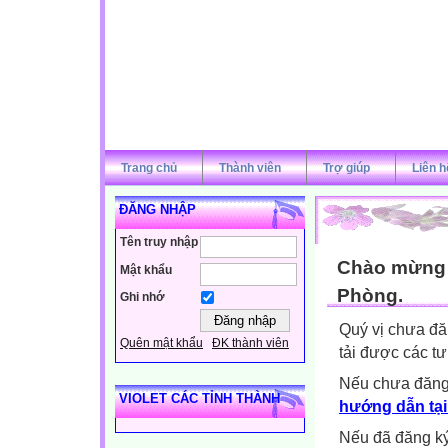
Trang chủ
Thành viên
Trợ giúp
Liên h
ĐĂNG NHẬP
Tên truy nhập
Chào mừng q
Mật khẩu
Phòng.
Ghi nhớ
Quý vị chưa đă
Quên mật khẩu
ĐK thành viên
tải được các tư
Nếu chưa đăng
VIOLET CÁC TỈNH THÀNH
hướng dẫn tại
Nếu đã đăng ký 