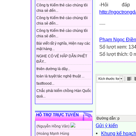
-Hỏi đáp
Công ty Kiếm thẻ cào chúng tôi
chia sẻ đến...
http://ngoctrongd
Công ty Kiếm thẻ cào chúng tôi
.....
chia sẻ đến...
Công ty Kiếm thẻ cào chúng tôi
chia sẻ đến...
Phạm Ngọc Điề
Bài viết rất ý nghĩa, Hiện nay các
Số lượt xem: 13
mặt hàng...
Số lượt thích: 0
NGHE CÓ VẺ HẤP DẪN PHẾT
ĐẤY...
thiên đường là đây...
toàn là tuyệt tác nghệ thuật ...
Kích thước font
fastfoood...
Chắc phải kiếm chồng Hàn Quốc
quá...
HỖ TRỢ TRỰC TUYẾN
Đường dẫn
:
p
Gửi ý kiến
(Nguyễn Hồng Vân)
Khung kế hoạch
(Hoàng Mạnh Hùng