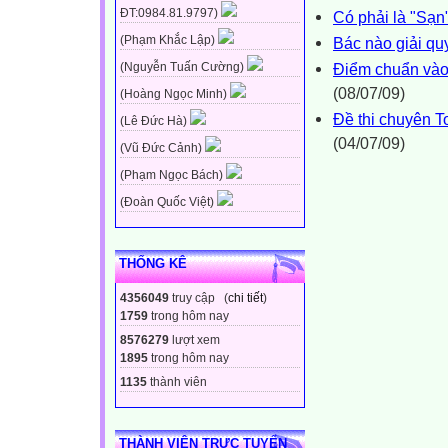
ĐT:0984.81.9797)
Có phải là "Sạn
(Phạm Khắc Lập)
Bác nào giải qu
Điểm chuẩn vào
(Nguyễn Tuấn Cường)
(08/07/09)
(Hoàng Ngọc Minh)
Đề thi chuyên T
(Lê Đức Hà)
(04/07/09)
(Vũ Đức Cảnh)
(Phạm Ngọc Bách)
(Đoàn Quốc Việt)
THỐNG KÊ
4356049
truy cập (
chi tiết
)
1759
trong hôm nay
8576279
lượt xem
1895
trong hôm nay
1135
thành viên
THÀNH VIÊN TRỰC TUYẾN