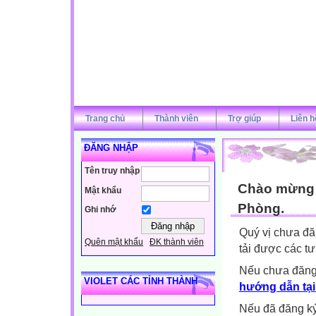
Trang chủ
Thành viên
Trợ giúp
Liên h
ĐĂNG NHẬP
Tên truy nhập
Chào mừng q
Mật khẩu
Phòng.
Ghi nhớ
Quý vị chưa đă
Quên mật khẩu
ĐK thành viên
tải được các tư
Nếu chưa đăng
VIOLET CÁC TỈNH THÀNH
hướng dẫn tại
Nếu đã đăng ký 