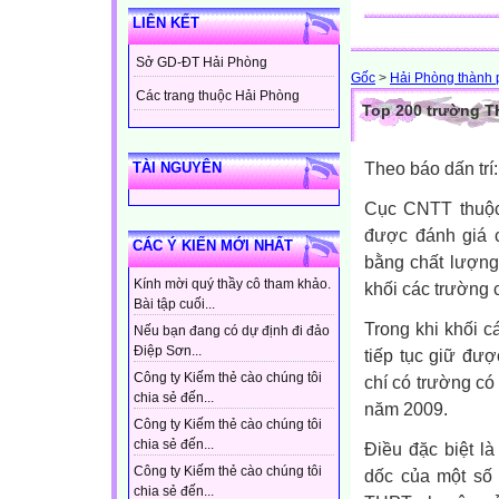
LIÊN KẾT
Sở GD-ĐT Hải Phòng
Gốc
>
Hải Phòng thành p
Các trang thuộc Hải Phòng
Top 200 trường T
Theo báo dấn trí:
TÀI NGUYÊN
Cục CNTT thuộ
được đánh giá c
CÁC Ý KIẾN MỚI NHẤT
bằng chất lượng
Kính mời quý thầy cô tham khảo.
khối các trường
Bài tập cuối...
Trong khi khối 
Nếu bạn đang có dự định đi đảo
Điệp Sơn...
tiếp tục giữ đư
Công ty Kiếm thẻ cào chúng tôi
chí có trường có
chia sẻ đến...
năm 2009.
Công ty Kiếm thẻ cào chúng tôi
chia sẻ đến...
Điều đặc biệt l
Công ty Kiếm thẻ cào chúng tôi
dốc của một số 
chia sẻ đến...