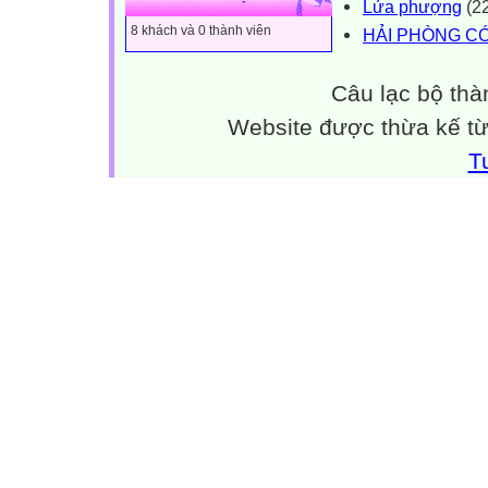
Lửa phượng
(22
8 khách và 0 thành viên
HẢI PHÒNG C
Câu lạc bộ thà
Website được thừa kế t
T