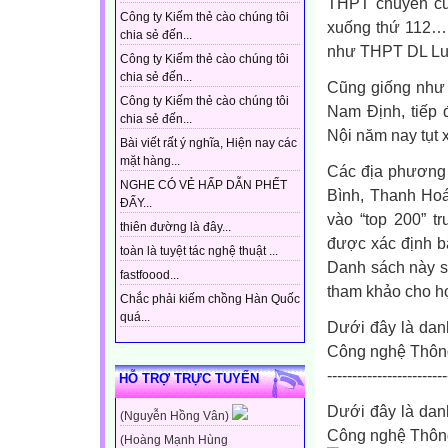
THPT chuyên của
Công ty Kiếm thẻ cào chúng tôi
xuống thứ 112… 
chia sẻ đến...
như THPT DL Lư
Công ty Kiếm thẻ cào chúng tôi
chia sẻ đến...
Cũng giống như 
Công ty Kiếm thẻ cào chúng tôi
Nam Định, tiếp 
chia sẻ đến...
Nội năm nay tụt x
Bài viết rất ý nghĩa, Hiện nay các
mặt hàng...
Các địa phương 
NGHE CÓ VẺ HẤP DẪN PHẾT
Bình, Thanh Hoá
ĐẤY...
vào “top 200” 
thiên đường là đây...
được xác định b
toàn là tuyệt tác nghệ thuật ...
Danh sách này sẽ
fastfoood...
tham khảo cho họ
Chắc phải kiếm chồng Hàn Quốc
quá...
Dưới đây là dan
Công nghệ Thông ti
------------------------
HỖ TRỢ TRỰC TUYẾN
Dưới đây là dan
(Nguyễn Hồng Vân)
Công nghệ Thông
(Hoàng Mạnh Hùng