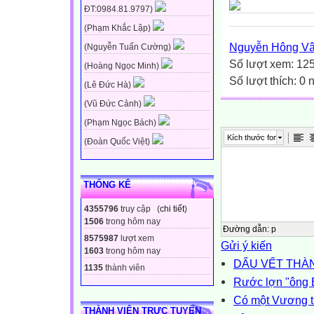
ĐT:0984.81.9797)
(Phạm Khắc Lập)
Nguyễn Hông V
(Nguyễn Tuấn Cường)
Số lượt xem: 12
(Hoàng Ngọc Minh)
Số lượt thích: 0
(Lê Đức Hà)
(Vũ Đức Cảnh)
(Phạm Ngọc Bách)
Kích thước font
(Đoàn Quốc Việt)
THỐNG KÊ
4355796
truy cập (
chi tiết
)
1506
trong hôm nay
Đường dẫn
:
p
8575987
lượt xem
Gửi ý kiến
1603
trong hôm nay
DẤU VẾT THÀ
1135
thành viên
Rước lợn "ông 
Có một Vương t
THÀNH VIÊN TRỰC TUYẾN