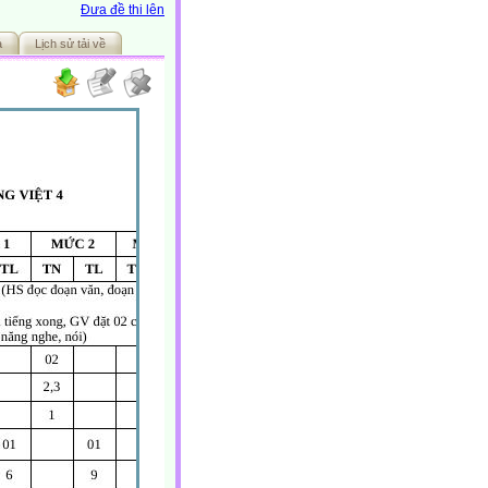
Đưa đề thi lên
ả
Lịch sử tải về