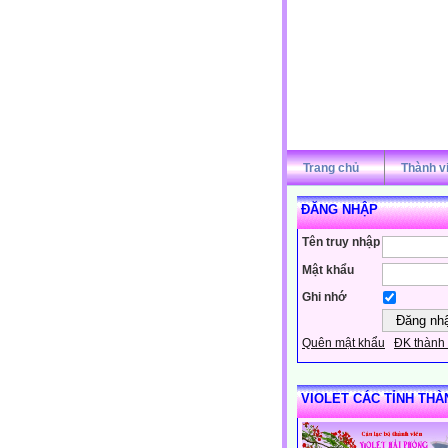
Trang chủ
Thành v
ĐĂNG NHẬP
Tên truy nhập
Mật khẩu
Ghi nhớ
Quên mật khẩu
ĐK thành 
VIOLET CÁC TỈNH THÀ