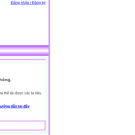
Đăng nhập / Đăng ký
Phòng.
 thể tải được các tư liệu
ướng dẫn tại đây