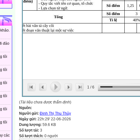
 khảo.
đi đảo
g tôi
g tôi
g tôi
1
/
6
g tôi
(
Tài liệu chưa được thẩm định
)
Nguồn:
g tôi
Người gửi:
Đinh Thị Thu Thủy
Ngày gửi:
22h:29' 22-06-2026
g tôi
Dung lượng:
59.6 KB
Số lượt tải:
3
ay các
Số lượt thích:
0 người