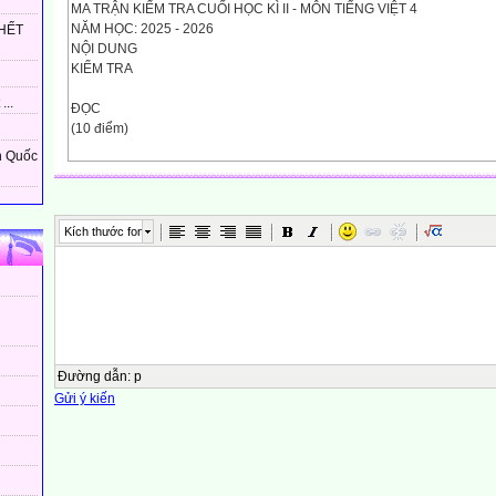
MA TRẬN KIỂM TRA CUỐI HỌC KÌ II - MÔN TIẾNG VIỆT 4
NĂM HỌC: 2025 - 2026
HẾT
NỘI DUNG
KIỂM TRA
...
ĐỌC
(10 điểm)
n Quốc
Viết
(10 điểm)
CHỦ ĐỀ
Kích thước font
MẠCH KIẾN THỨC
SỐ CÂU
SỐ ĐIỂM
MỨC 1
Đường dẫn
:
p
Gửi ý kiến
MỨC 2
MỨC 3
TỔNG