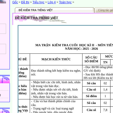
Gốc
>
Đề thi
>
Tiểu học
>
Lớp 4
>
Toán học
>
ĐỀ KIỂM TRA TIẾNG VIỆT
Cùng tác gi
ĐỀ KIỂM TRA TIẾNG VIỆT
g