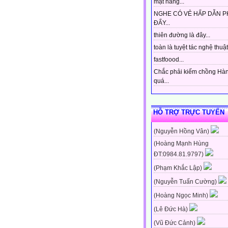
mặt hàng...
NGHE CÓ VẺ HẤP DẪN P
ĐẤY...
thiên đường là đây...
toàn là tuyệt tác nghệ thuật 
fastfoood...
Chắc phải kiếm chồng Hà
quá...
HỖ TRỢ TRỰC TUYẾN
(Nguyễn Hồng Vân)
(Hoàng Mạnh Hùng
ĐT:0984.81.9797)
(Phạm Khắc Lập)
(Nguyễn Tuấn Cường)
(Hoàng Ngọc Minh)
(Lê Đức Hà)
(Vũ Đức Cảnh)