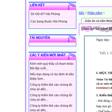
LIÊN KẾT
Gốc
>
Phần mềm
>
Sở GD-ĐT Hải Phòng
Giáo án cả năm Nhạ
Các trang thuộc Hải Phòng
Giáo án cả năm N
TÀI NGUYÊN
CÁC Ý KIẾN MỚI NHẤT
Kính mời quý thầy cô tham khảo.
Bài tập cuối...
Nếu bạn đang có dự định đi đảo
Điệp Sơn...
Công ty Kiếm thẻ cào chúng tôi
chia sẻ đến...
Công ty Kiếm thẻ cào chúng tôi
chia sẻ đến...
Công ty Kiếm thẻ cào chúng tôi
chia sẻ đến...