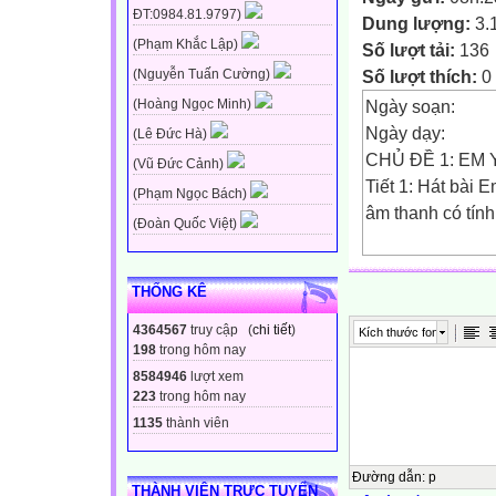
ĐT:0984.81.9797)
Dung lượng:
3.
(Phạm Khắc Lập)
Số lượt tải:
136
Số lượt thích:
0
(Nguyễn Tuấn Cường)
Ngày soạn:
(Hoàng Ngọc Minh)
Ngày dạy:
(Lê Đức Hà)
CHỦ ĐỀ 1: EM
(Vũ Đức Cảnh)
Tiết 1: Hát bài 
(Phạm Ngọc Bách)
âm thanh có tính
(Đoàn Quốc Việt)
I.MỤC TIÊU:
/
THỐNG KÊ
1. Kiến thức:Sau
4364567
truy cập (
chi tiết
)
Kích thước font
- Hát đúng cao đ
198
trong hôm nay
kết hợp moi gõ 
8584946
lượt xem
- Thể hiện đúng 
223
trong hôm nay
ứng dụng đệm ch
1135
thành viên
cùng các bạn.
- Biết được các 
Đường dẫn
:
p
THÀNH VIÊN TRỰC TUYẾN