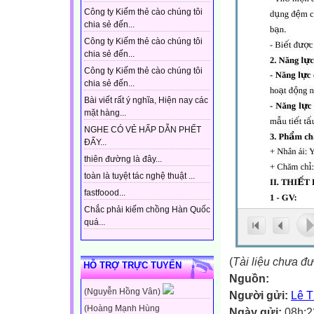
Công ty Kiếm thẻ cào chúng tôi
chia sẻ đến...
Công ty Kiếm thẻ cào chúng tôi
chia sẻ đến...
Công ty Kiếm thẻ cào chúng tôi
chia sẻ đến...
Bài viết rất ý nghĩa, Hiện nay các
mặt hàng...
NGHE CÓ VẺ HẤP DẪN PHẾT
ĐẤY...
thiên đường là đây...
toàn là tuyệt tác nghệ thuật ...
fastfoood...
Chắc phải kiếm chồng Hàn Quốc
quá...
(
Tài liệu chưa đ
HỖ TRỢ TRỰC TUYẾN
Nguồn:
(Nguyễn Hồng Vân)
Người gửi:
Lê T
(Hoàng Mạnh Hùng
Ngày gửi:
08h:2