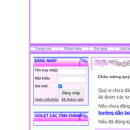
Trang chủ
Thành viên
Trợ giúp
Liên h
ĐĂNG NHẬP
Tên truy nhập
Chào mừng quý v
Mật khẩu
Ghi nhớ
Quý vị chưa đă
tải được các tư
Quên mật khẩu
ĐK thành viên
Nếu chưa đăng
hướng dẫn tại
VIOLET CÁC TỈNH THÀNH
Nếu đã đăng ký 