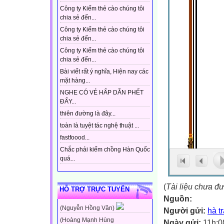
Công ty Kiếm thẻ cào chúng tôi
chia sẻ đến...
Công ty Kiếm thẻ cào chúng tôi
chia sẻ đến...
Công ty Kiếm thẻ cào chúng tôi
chia sẻ đến...
Bài viết rất ý nghĩa, Hiện nay các
mặt hàng...
NGHE CÓ VẺ HẤP DẪN PHẾT
ĐẤY...
thiên đường là đây...
toàn là tuyệt tác nghệ thuật ...
fastfoood...
Chắc phải kiếm chồng Hàn Quốc
quá...
(
Tài liệu chưa đ
HỖ TRỢ TRỰC TUYẾN
Nguồn:
(Nguyễn Hồng Vân)
Người gửi:
hà t
(Hoàng Mạnh Hùng
Ngày gửi:
11h:0