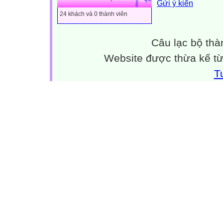
Gửi ý kiến
Đối tượng: 4 - 5 
24 khách và 0 thành viên
Câu lạc bộ thà
Website được thừa kế t
T

GIÁO ÁN THI 
LĨNH VỰC PHÁ
Đề tài: Bé gấp t
Chủ đề: Động vậ
Đối tượng: 4 - 5 
Thời gian: 25 - 3
Ngày soạn:10/0
Ngày dạy: 16 /0
Người dạy: Ngu
I. MỤC ĐÍCH -