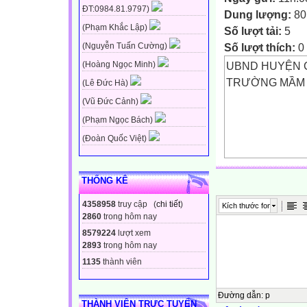
ĐT:0984.81.9797)
Dung lượng:
80
(Phạm Khắc Lập)
Số lượt tải:
5
Số lượt thích:
0
(Nguyễn Tuấn Cường)
UBND HUYỆN C
(Hoàng Ngọc Minh)
TRƯỜNG MẦM 
(Lê Đức Hà)
(Vũ Đức Cảnh)
(Phạm Ngọc Bách)
(Đoàn Quốc Việt)
GIÁO ÁN
THỐNG KÊ
THI GIÁO VIÊN
4358958
truy cập (
chi tiết
)
Kích thước font
2860
trong hôm nay
Đề tài: Bé gấp t
8579224
lượt xem
Lĩnh vực phát t
2893
trong hôm nay
1135
thành viên
Người dạy: Ngu
Đường dẫn
:
p
THÀNH VIÊN TRỰC TUYẾN