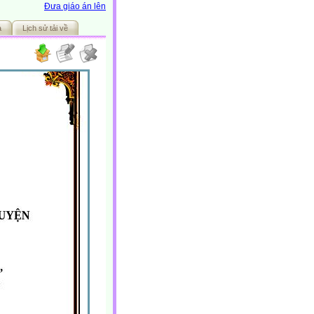
Đưa giáo án lên
ả
Lịch sử tải về