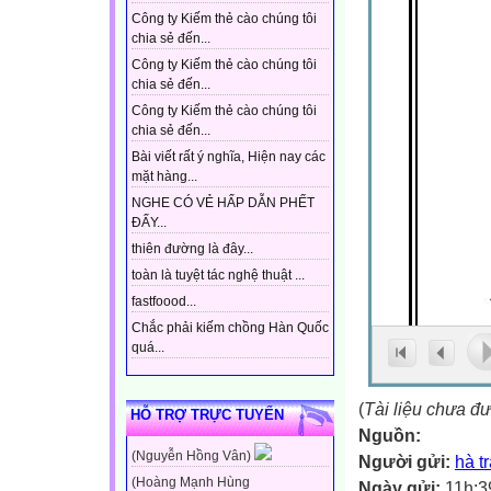
Công ty Kiếm thẻ cào chúng tôi
chia sẻ đến...
Công ty Kiếm thẻ cào chúng tôi
chia sẻ đến...
Công ty Kiếm thẻ cào chúng tôi
chia sẻ đến...
Bài viết rất ý nghĩa, Hiện nay các
mặt hàng...
NGHE CÓ VẺ HẤP DẪN PHẾT
ĐẤY...
thiên đường là đây...
toàn là tuyệt tác nghệ thuật ...
fastfoood...
Chắc phải kiếm chồng Hàn Quốc
quá...
(
Tài liệu chưa đ
HỖ TRỢ TRỰC TUYẾN
Nguồn:
(Nguyễn Hồng Vân)
Người gửi:
hà t
(Hoàng Mạnh Hùng
Ngày gửi:
11h:3