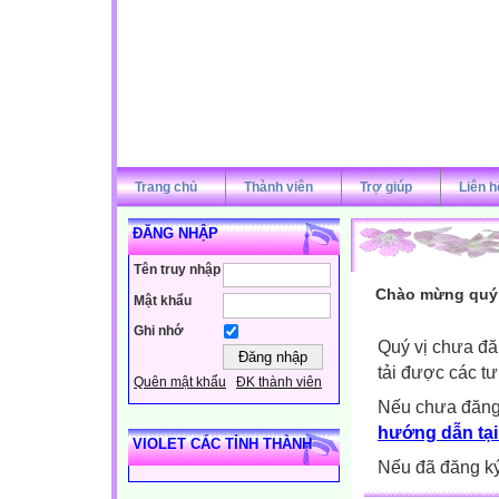
Trang chủ
Thành viên
Trợ giúp
Liên h
ĐĂNG NHẬP
Tên truy nhập
Chào mừng quý v
Mật khẩu
Ghi nhớ
Quý vị chưa đă
tải được các tư
Quên mật khẩu
ĐK thành viên
Nếu chưa đăng
hướng dẫn tại
VIOLET CÁC TỈNH THÀNH
Nếu đã đăng ký 