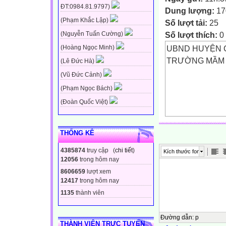
ĐT:0984.81.9797)
Dung lượng:
17
(Phạm Khắc Lập)
Số lượt tải:
25
Số lượt thích:
0
(Nguyễn Tuấn Cường)
UBND HUYỆN C
(Hoàng Ngọc Minh)
TRƯỜNG MẦM 
(Lê Đức Hà)
(Vũ Đức Cảnh)
(Phạm Ngọc Bách)
(Đoàn Quốc Việt)
THỐNG KÊ
4385874
truy cập (
chi tiết
)
Kích thước font
12056
trong hôm nay
8606659
lượt xem
GIÁO ÁN
12417
trong hôm nay
THI GIÁO VIÊN
1135
thành viên
Đường dẫn
:
p
THÀNH VIÊN TRỰC TUYẾN