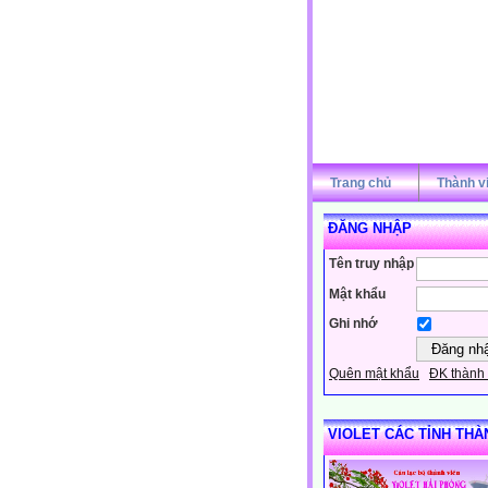
Trang chủ
Thành v
ĐĂNG NHẬP
Tên truy nhập
Mật khẩu
Ghi nhớ
Quên mật khẩu
ĐK thành 
VIOLET CÁC TỈNH THÀ