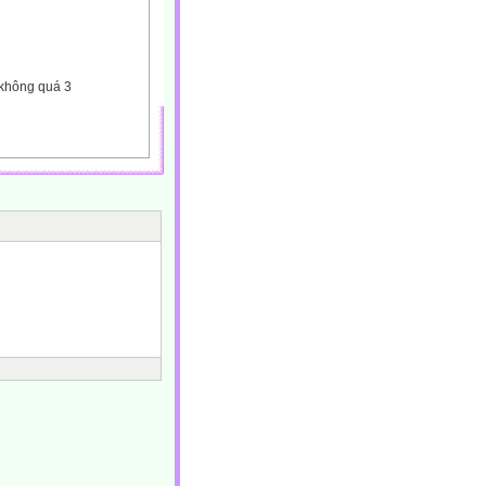
 không quá 3
hai hoặc 3
, phẩm chất
iệt