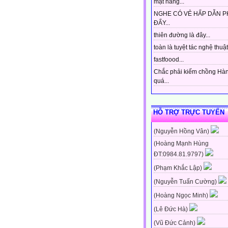
mặt hàng...
NGHE CÓ VẺ HẤP DẪN P
ĐẤY...
thiên đường là đây...
toàn là tuyệt tác nghệ thuật 
fastfoood...
Chắc phải kiếm chồng Hà
quá...
HỖ TRỢ TRỰC TUYẾN
(Nguyễn Hồng Vân)
(Hoàng Mạnh Hùng
ĐT:0984.81.9797)
(Phạm Khắc Lập)
(Nguyễn Tuấn Cường)
(Hoàng Ngọc Minh)
(Lê Đức Hà)
(Vũ Đức Cảnh)