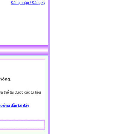
Đăng nhập / Đăng ký
Phòng.
 thể tải được các tư liệu
ướng dẫn tại đây