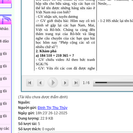
 khảo.
đi đảo
g tôi
g tôi
g tôi
1
/
6
g tôi
(
Tài liệu chưa được thẩm định
)
Nguồn:
g tôi
Người gửi:
Đinh Thị Thu Thủy
Ngày gửi:
18h:23' 26-12-2025
g tôi
Dung lượng:
22.9 KB
Số lượt tải:
5
ay các
Số lượt thích:
0 người