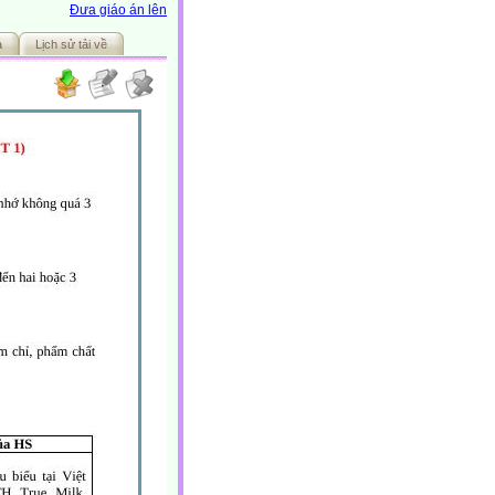
Đưa giáo án lên
ả
Lịch sử tải về