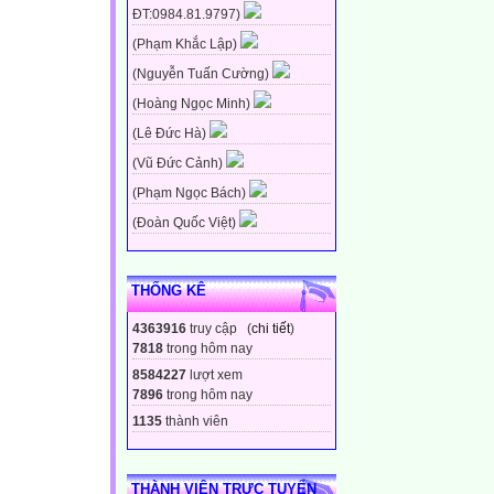
ĐT:0984.81.9797)
(Phạm Khắc Lập)
(Nguyễn Tuấn Cường)
(Hoàng Ngọc Minh)
(Lê Đức Hà)
(Vũ Đức Cảnh)
(Phạm Ngọc Bách)
(Đoàn Quốc Việt)
THỐNG KÊ
4363916
truy cập (
chi tiết
)
7818
trong hôm nay
8584227
lượt xem
7896
trong hôm nay
1135
thành viên
THÀNH VIÊN TRỰC TUYẾN