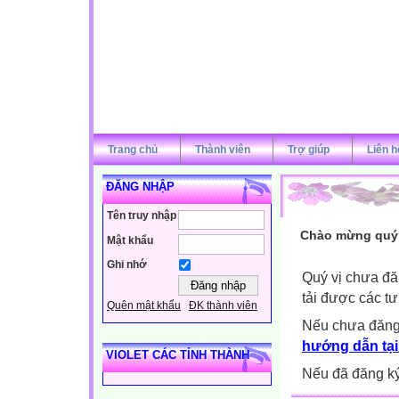
Trang chủ
Thành viên
Trợ giúp
Liên h
ĐĂNG NHẬP
Tên truy nhập
Chào mừng quý v
Mật khẩu
Ghi nhớ
Quý vị chưa đă
tải được các tư
Quên mật khẩu
ĐK thành viên
Nếu chưa đăng
hướng dẫn tại
VIOLET CÁC TỈNH THÀNH
Nếu đã đăng ký 