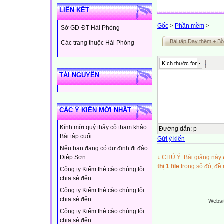
LIÊN KẾT
Gốc
>
Phần mềm
>
Sở GD-ĐT Hải Phòng
Bài tập Dạy thêm + Bồ
Các trang thuộc Hải Phòng
Kích thước font
TÀI NGUYÊN
CÁC Ý KIẾN MỚI NHẤT
Kính mời quý thầy cô tham khảo.
Đường dẫn
:
p
Bài tập cuối...
Gửi ý kiến
Nếu bạn đang có dự định đi đảo
↓ CHÚ Ý: Bài giảng này
Điệp Sơn...
thị 1 file
trong số đó, đ
Công ty Kiếm thẻ cào chúng tôi
chia sẻ đến...
Công ty Kiếm thẻ cào chúng tôi
chia sẻ đến...
Websi
Công ty Kiếm thẻ cào chúng tôi
chia sẻ đến...