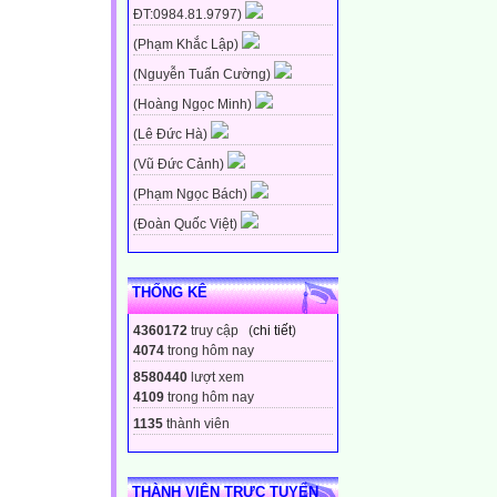
ĐT:0984.81.9797)
(Phạm Khắc Lập)
(Nguyễn Tuấn Cường)
(Hoàng Ngọc Minh)
(Lê Đức Hà)
(Vũ Đức Cảnh)
(Phạm Ngọc Bách)
(Đoàn Quốc Việt)
THỐNG KÊ
4360172
truy cập (
chi tiết
)
4074
trong hôm nay
8580440
lượt xem
4109
trong hôm nay
1135
thành viên
THÀNH VIÊN TRỰC TUYẾN