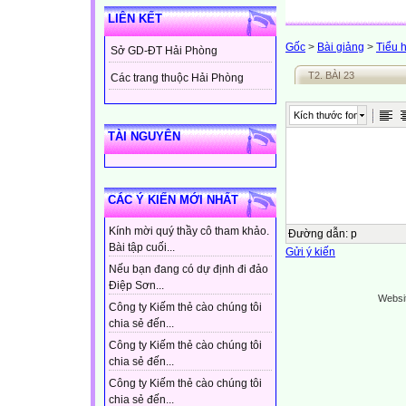
LIÊN KẾT
Gốc
>
Bài giảng
>
Tiểu 
Sở GD-ĐT Hải Phòng
T2. BÀI 23
Các trang thuộc Hải Phòng
Kích thước font
TÀI NGUYÊN
CÁC Ý KIẾN MỚI NHẤT
Kính mời quý thầy cô tham khảo.
Đường dẫn
:
p
Bài tập cuối...
Gửi ý kiến
Nếu bạn đang có dự định đi đảo
Điệp Sơn...
Websi
Công ty Kiếm thẻ cào chúng tôi
chia sẻ đến...
Công ty Kiếm thẻ cào chúng tôi
chia sẻ đến...
Công ty Kiếm thẻ cào chúng tôi
chia sẻ đến...