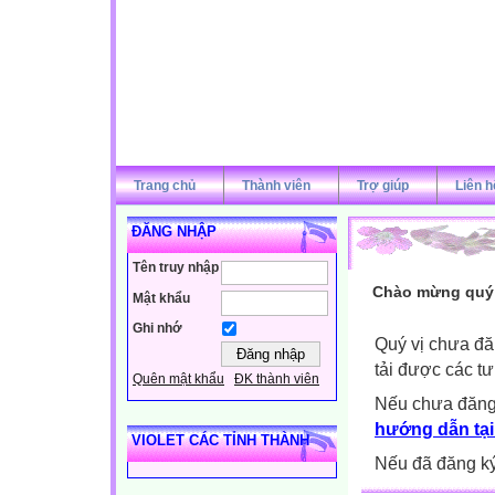
Trang chủ
Thành viên
Trợ giúp
Liên h
ĐĂNG NHẬP
Tên truy nhập
Chào mừng quý v
Mật khẩu
Ghi nhớ
Quý vị chưa đă
tải được các tư
Quên mật khẩu
ĐK thành viên
Nếu chưa đăng
hướng dẫn tại
VIOLET CÁC TỈNH THÀNH
Nếu đã đăng ký 