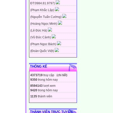
ĐT:0984.81.9797)
(Phạm Khắc Lập)
(Nguyễn Tuấn Cường)
(Hoàng Ngọc Minh)
(Lê Đức Hà)
(Vũ Đức Cảnh)
(Phạm Ngọc Bách)
(Đoàn Quốc Việt)
THỐNG KÊ
4373719
truy cập (
chi tiết
)
9350
trong hôm nay
8594143
lượt xem
9420
trong hôm nay
1135
thành viên
THÀNH VIÊN TRỰC TUYẾN