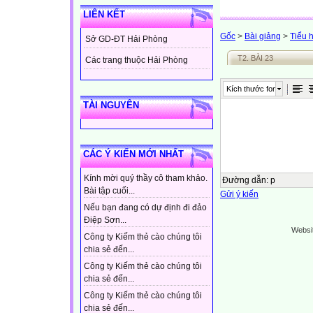
LIÊN KẾT
Gốc
>
Bài giảng
>
Tiểu 
Sở GD-ĐT Hải Phòng
T2. BÀI 23
Các trang thuộc Hải Phòng
Kích thước font
TÀI NGUYÊN
CÁC Ý KIẾN MỚI NHẤT
Kính mời quý thầy cô tham khảo.
Đường dẫn
:
p
Bài tập cuối...
Gửi ý kiến
Nếu bạn đang có dự định đi đảo
Điệp Sơn...
Websi
Công ty Kiếm thẻ cào chúng tôi
chia sẻ đến...
Công ty Kiếm thẻ cào chúng tôi
chia sẻ đến...
Công ty Kiếm thẻ cào chúng tôi
chia sẻ đến...