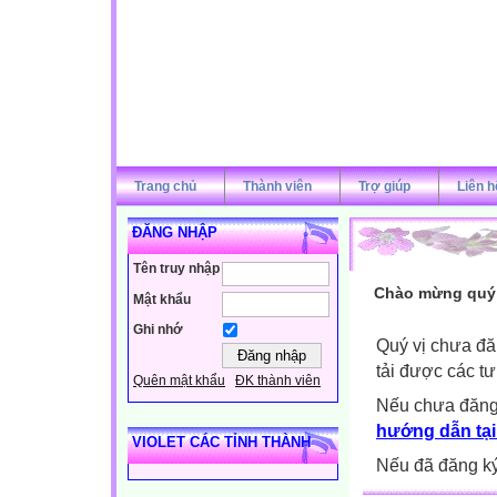
Trang chủ
Thành viên
Trợ giúp
Liên h
ĐĂNG NHẬP
Tên truy nhập
Chào mừng quý v
Mật khẩu
Ghi nhớ
Quý vị chưa đă
tải được các tư
Quên mật khẩu
ĐK thành viên
Nếu chưa đăng
hướng dẫn tại
VIOLET CÁC TỈNH THÀNH
Nếu đã đăng ký 