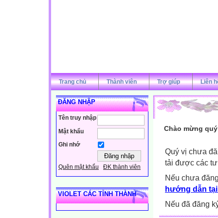
Trang chủ
Thành viên
Trợ giúp
Liên h
ĐĂNG NHẬP
Tên truy nhập
Chào mừng quý v
Mật khẩu
Ghi nhớ
Quý vị chưa đă
tải được các tư
Quên mật khẩu
ĐK thành viên
Nếu chưa đăng
hướng dẫn tại
VIOLET CÁC TỈNH THÀNH
Nếu đã đăng ký 