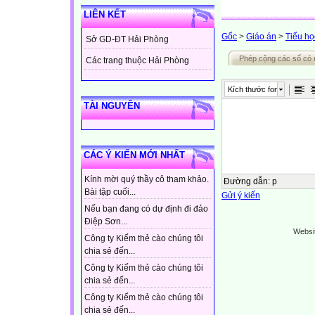
LIÊN KẾT
Gốc
>
Giáo án
>
Tiểu họ
Sở GD-ĐT Hải Phòng
Phép cộng các số có n
Các trang thuộc Hải Phòng
Kích thước font
TÀI NGUYÊN
CÁC Ý KIẾN MỚI NHẤT
Kính mời quý thầy cô tham khảo.
Đường dẫn
:
p
Bài tập cuối...
Gửi ý kiến
Nếu bạn đang có dự định đi đảo
Điệp Sơn...
Websi
Công ty Kiếm thẻ cào chúng tôi
chia sẻ đến...
Công ty Kiếm thẻ cào chúng tôi
chia sẻ đến...
Công ty Kiếm thẻ cào chúng tôi
chia sẻ đến...