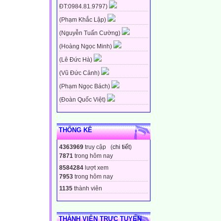
ĐT:0984.81.9797)
(Phạm Khắc Lập)
(Nguyễn Tuấn Cường)
(Hoàng Ngọc Minh)
(Lê Đức Hà)
(Vũ Đức Cảnh)
(Phạm Ngọc Bách)
(Đoàn Quốc Việt)
THỐNG KÊ
4363969
truy cập (
chi tiết
)
7871
trong hôm nay
8584284
lượt xem
7953
trong hôm nay
1135
thành viên
THÀNH VIÊN TRỰC TUYẾN