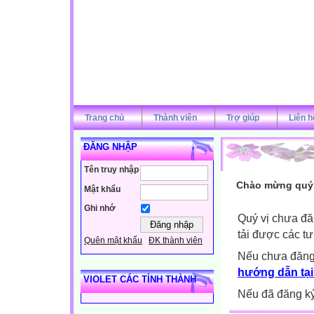
Trang chủ
Thành viên
Trợ giúp
Liên h
ĐĂNG NHẬP
Tên truy nhập
Chào mừng quý v
Mật khẩu
Ghi nhớ
Quý vị chưa đă
tải được các tư
Quên mật khẩu
ĐK thành viên
Nếu chưa đăng
hướng dẫn tại
VIOLET CÁC TỈNH THÀNH
Nếu đã đăng ký 