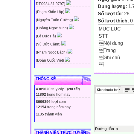
ĐT:0984.81.9797)
Dung lượng:
1.
(Phạm Khắc Lập)
Số lượt tải:
28
Số lượt thích:
0
(Nguyễn Tuấn Cường)
MỤC LỤC
(Hoàng Ngọc Minh)
STT
(Lê Đức Hà)
Nội dung
(Vũ Đức Cảnh)
Trang
(Phạm Ngọc Bách)
Ghi chú
(Đoàn Quốc Việt)

1
Mục lục
THỐNG KÊ
1
4385620
truy cập (
chi tiết
)
Kích thước font

11802
trong hôm nay

8606396
lượt xem
2
12154
trong hôm nay
I. Lí do chọn đề
1135
thành viên
2

Đường dẫn
:
p
THÀNH VIÊN TRỰC TUYẾN