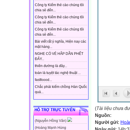
Công ty Kiếm thẻ cào chúng tôi
chia sẻ đến...
Công ty Kiếm thẻ cào chúng tôi
chia sẻ đến...
Công ty Kiếm thẻ cào chúng tôi
chia sẻ đến...
Bài viết rất ý nghĩa, Hiện nay các
mặt hàng...
NGHE CÓ VẺ HẤP DẪN PHẾT
ĐẤY...
thiên đường là đây...
toàn là tuyệt tác nghệ thuật ...
fastfoood...
Chắc phải kiếm chồng Hàn Quốc
quá...
(
Tài liệu chưa đ
HỖ TRỢ TRỰC TUYẾN
Nguồn:
(Nguyễn Hồng Vân)
Người gửi:
Hoàn
(Hoàng Mạnh Hùng
Ngày gửi:
14h:3