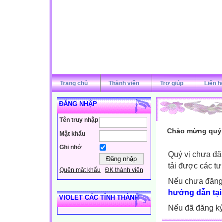
Trang chủ
Thành viên
Trợ giúp
Liên h
ĐĂNG NHẬP
Tên truy nhập
Chào mừng quý v
Mật khẩu
Ghi nhớ
Quý vị chưa đă
tải được các tư
Quên mật khẩu
ĐK thành viên
Nếu chưa đăng
hướng dẫn tại
VIOLET CÁC TỈNH THÀNH
Nếu đã đăng ký 