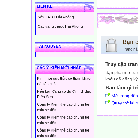
LIÊN KẾT
Sở GD-ĐT Hải Phòng
Các trang thuộc Hải Phòng
Bạn 
TÀI NGUYÊN
Trang nà
Truy cập tra
CÁC Ý KIẾN MỚI NHẤT
Bạn phải mở tra
khẩu đã đăng ký 
Kính mời quý thầy cô tham khảo.
Bài tập cuối...
Bạn làm gì ti
Nếu bạn đang có dự định đi đảo
Mở trang đă
Điệp Sơn...
Quay trở lại 
Công ty Kiếm thẻ cào chúng tôi
chia sẻ đến...
Công ty Kiếm thẻ cào chúng tôi
chia sẻ đến...
Công ty Kiếm thẻ cào chúng tôi
chia sẻ đến...