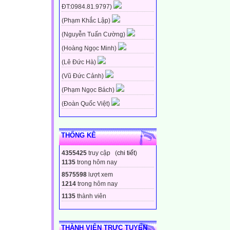
ĐT:0984.81.9797)
(Phạm Khắc Lập)
(Nguyễn Tuấn Cường)
(Hoàng Ngọc Minh)
(Lê Đức Hà)
(Vũ Đức Cảnh)
(Phạm Ngọc Bách)
(Đoàn Quốc Việt)
THỐNG KÊ
4355425
truy cập (
chi tiết
)
1135
trong hôm nay
8575598
lượt xem
1214
trong hôm nay
1135
thành viên
THÀNH VIÊN TRỰC TUYẾN