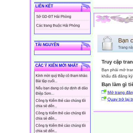
LIÊN KẾT
Sở GD-ĐT Hải Phòng
Các trang thuộc Hải Phòng
Bạn 
TÀI NGUYÊN
Trang nà
Truy cập tra
CÁC Ý KIẾN MỚI NHẤT
Bạn phải mở tra
khẩu đã đăng ký 
Kính mời quý thầy cô tham khảo.
Bài tập cuối...
Bạn làm gì ti
Nếu bạn đang có dự định đi đảo
Mở trang đă
Điệp Sơn...
Quay trở lại 
Công ty Kiếm thẻ cào chúng tôi
chia sẻ đến...
Công ty Kiếm thẻ cào chúng tôi
chia sẻ đến...
Công ty Kiếm thẻ cào chúng tôi
chia sẻ đến...