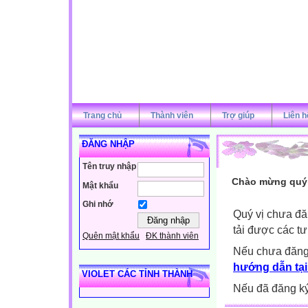
Trang chủ
Thành viên
Trợ giúp
Liên h
ĐĂNG NHẬP
Tên truy nhập
Chào mừng quý v
Mật khẩu
Ghi nhớ
Quý vị chưa đă
tải được các tư
Quên mật khẩu
ĐK thành viên
Nếu chưa đăng
hướng dẫn tại
VIOLET CÁC TỈNH THÀNH
Nếu đã đăng ký 