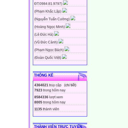
ĐT:0984.81.9797)
(Phạm Khắc Lập)
(Nguyễn Tuấn Cường)
(Hoàng Ngọc Minh)
(Lê Đức Hà)
(Vũ Đức Cảnh)
(Phạm Ngọc Bách)
(Đoàn Quốc Việt)
THỐNG KÊ
4364021
truy cập (
chi tiết
)
7923
trong hôm nay
8584336
lượt xem
8005
trong hôm nay
1135
thành viên
THÀNH VIÊN TRỰC TUYẾN